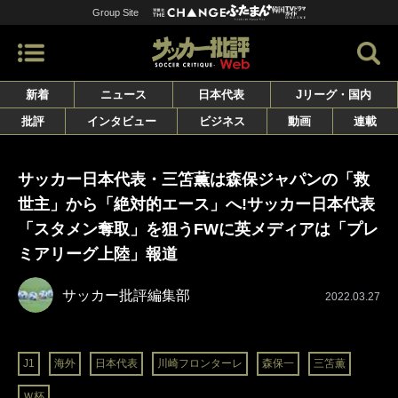
Group Site
新着
ニュース
日本代表
Jリーグ・国内
批評
インタビュー
ビジネス
動画
連載
サッカー日本代表・三笘薫は森保ジャパンの「救
世主」から「絶対的エース」へ!サッカー日本代表
「スタメン奪取」を狙うFWに英メディアは「プレ
ミアリーグ上陸」報道
サッカー批評編集部
2022.03.27
J1
海外
日本代表
川崎フロンターレ
森保一
三笘薫
Ｗ杯