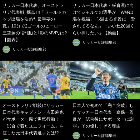
サッカー日本代表、オーストラ
サッカー日本代表・板倉滉に向
リア代表戦｢採点｣!!「ワールドカ
けてシャルケの選手が「W杯出
ップ出場を決めた最重要の一
場を祝福」!心温まる光景に「愛
戦」10分で2ゴールのヒーロー・
されてるなあ」「いいね20回く
三笘薫の｢評価｣と｢影のMVP｣は?
らい押したい」【動画】
【図表】
サッカー批評編集部
サッカー批評編集部
オーストラリア戦後にサッカー
日本人で初めて「完全突破」し
日本代表キャプテン・吉田麻也
たサッカー日本代表・森保一監
がサポーター席で男気行動！
督が「試合後にサポーターに謝
「試合で着たユニフォーム」を
罪」その優しすぎる理由
渡した元日本代表選手とは!?
サッカー批評編集部