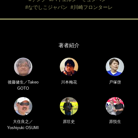
#なでしこジャパン
#川崎フロンターレ
著者紹介
後藤健生／Takeo
川本梅花
戸塚啓
GOTO
大住良之／
原壮史
原悦生
Yoshiyuki OSUMI