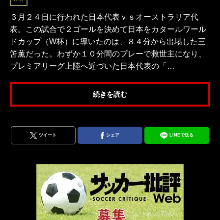
３月２４日に行われた日本代表ｖｓオーストラリア代
表。この試合で２ゴールを決めて日本をカタールワール
ドカップ（W杯）に導いたのは、８４分から出場した三
笘薫だった。わずか１０分間のプレーで救世主になり、
プレミアリーグ上陸へ近づいた日本代表の「…
続きを読む
ツイート
シェア
LINEで送る