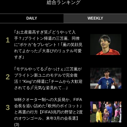
総合ランキング
DAILY
WEEKLY
｢お土産最高すぎ笑｣｢どうやって入
手？｣ブライトン帰還の三笘薫、同僚
に“ポケカ”をプレゼント！｢薫の笑顔見
れてよかった｣｢大喜びのリュテル可愛
すぎ｣
｢モデルやってる｣｢かっけぇ｣三笘薫が
ブライトン新ユニのモデルで完全復
活！“King”の帰還に｢チームから大歓迎
されてる｣｢元気な姿見れて…｣
W杯クオーター制への大反発か、FIFA
会長を追い詰めた｢欧州のボイコット｣
と再選の行方【FIFA3兆円の野望と2度
のオウンゴール、来年3月の会長選】
(3)