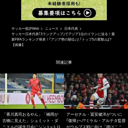
サッカー批評Web
ニュース
日本代表
サッカー日本代表｢3ランクアップ｣でアジア1位のイランに迫る！最
新FIFAランキング発表！｢アジア勢の順位｣と｢トップ5の変動｣は?
【画像】
関連記事
「香川真司おるやん」「橋岡が
アーセナル・冨安健洋がついに
古橋に見えた」シュミット・ダ
｢復帰｣へ!?ミケル・アルテタ監督
ニエルの誕生日会にシント=トロ
がウルブス戦に向け「彼はここ