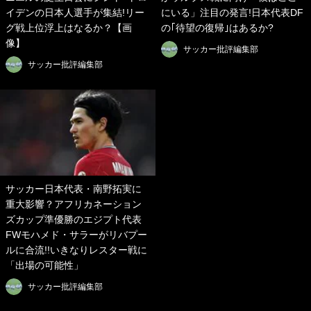
イデンの日本人選手が集結!リー
にいる」注目の発言!日本代表DF
グ戦上位浮上はなるか？【画
の｢待望の復帰｣はあるか?
像】
サッカー批評編集部
サッカー批評編集部
サッカー日本代表・南野拓実に
重大影響？アフリカネーション
ズカップ準優勝のエジプト代表
FWモハメド・サラーがリバプー
ルに合流!!いきなりレスター戦に
「出場の可能性」
サッカー批評編集部