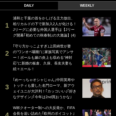
DAILY
WEEKLY
浦和と千葉の首をかしげる主力放出、
柏リカルドの下で新加入2人が化ける！
Jリーグに必要な外国人選手は【Jリー
グ開幕｢初めての秋春制｣の大激論】(4)
｢守り方かっこよすぎ｣上田綺世が妻
の“ワンオペ騒動”に家族写真でアンサ
ー！ボールも嫁の炎上も収める“神対
応”に新婚の板倉、久保、長友夫妻も
続々エール！
｢めーっちゃオシャじゃん｣中田英寿や
トッティも愛した名門ローマ、新アウ
ェイユニが大評判！｢カッコいい｣｢好き
なデザイン｣｢今年は2nd買おうかな｣
W杯クオーター制への大反発か、FIFA
会長を追い詰めた｢欧州のボイコット｣