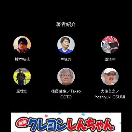
著者紹介
川本梅花
戸塚啓
原悦生
原壮史
後藤健生／Takeo
大住良之／
GOTO
Yoshiyuki OSUMI