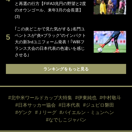
と再選の行方【FIFA3兆円の野望と2度
のオウンゴール、来年3月の会長選】
(3)
｢この炎どこかで見た気がする｣名門ユ
ベントスが“炎×ブラック”のインパクト
大の新3rdユニフォーム発表！｢W杯フ
ランス大会の日本代表の色違いを感じ
させる｣
ランキングをもっと見る
#北中米ワールドカップ大特集
#伊東純也
#中村敬斗
#日本サッカー協会
#日本代表
#ジュビロ磐田
#ゲンク
#Ｊリーグ
#バイエルン・ミュンヘン
#なでしこジャパン