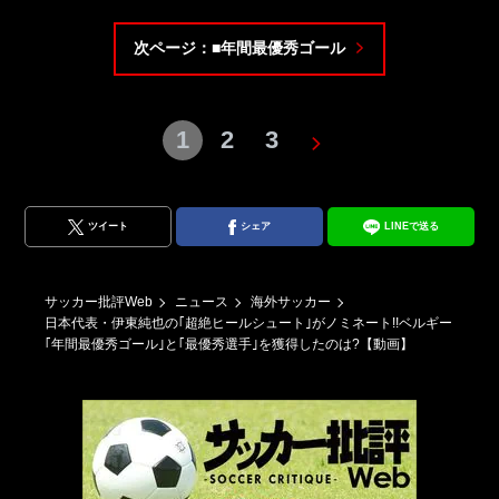
次ページ：■年間最優秀ゴール
1
2
3
ツイート
シェア
LINEで送る
サッカー批評Web
ニュース
海外サッカー
日本代表・伊東純也の｢超絶ヒールシュート｣がノミネート!!ベルギー
｢年間最優秀ゴール｣と｢最優秀選手｣を獲得したのは?【動画】