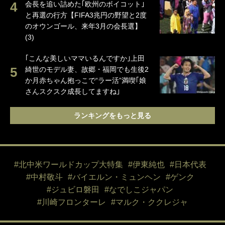
会長を追い詰めた｢欧州のボイコット｣
と再選の行方【FIFA3兆円の野望と2度
のオウンゴール、来年3月の会長選】
(3)
｢こんな美しいママいるんですか｣上田
綺世のモデル妻、故郷・福岡でも生後2
か月赤ちゃん抱っこで“ラー活”満喫｢娘
さんスクスク成長してますね｣
ランキングをもっと見る
#北中米ワールドカップ大特集
#伊東純也
#日本代表
#中村敬斗
#バイエルン・ミュンヘン
#ゲンク
#ジュビロ磐田
#なでしこジャパン
#川崎フロンターレ
#マルク・ククレジャ