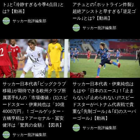
ト｣と｢冷静すぎる今季4点目｣と
アチュとの｢ホットライン炸裂｣
は?【動画】
超絶アシストと早すぎる｢逆足ゴ
ール｣とは?【動画】
サッカー批評編集部
サッカー批評編集部
サッカー日本代表｢ビッグクラブ
サッカー日本代表・伊東純也は
移籍｣が期待できる欧州クラブ所
もはや「日本のエース｣！｢止ま
属選手6人の「市場価値」(1)スピ
らない｣｢止められない｣!!スピー
ードスター・伊東純也は「10億
ドスターがベトナム代表戦で貴
4000万円」！ゴールゲッター・
重な｢先制ゴール｣＆｢幻のスーパ
古橋亨梧は？アーセナル・冨安
ーゴール｣【動画】
健洋は「驚異の金額」【図表】
サッカー批評編集部
サッカー批評編集部