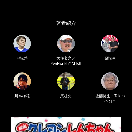
著者紹介
戸塚啓
大住良之／
原悦生
Yoshiyuki OSUMI
川本梅花
原壮史
後藤健生／Takeo
GOTO