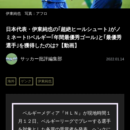
伊東純也 写真：アフロ
日本代表・伊東純也の｢超絶ヒールシュート｣がノ
ミネート!!ベルギー｢年間最優秀ゴール｣と｢最優秀
選手｣を獲得したのは?【動画】
サッカー批評編集部
2022.01.14
海外
ゲンク
伊東純也
ベルギーメディア『ＨＬＮ』が現地時間１
月１２日、ベルギーリーグでプレーする選手
を対象とした各賞の受賞者を発表。ヘンクに