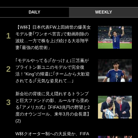
DAILY
WEEKLY
【W杯】日本代表FW上田綺世の爆美女
モデル妻｢ワンオペ苦言｣で動画削除の
波紋…一方で株を上げ続ける大谷翔平
妻｢最強の処世術」
｢モデルやってる｣｢かっけぇ｣三笘薫が
ブライトン新ユニのモデルで完全復
活！“King”の帰還に｢チームから大歓迎
されてる｣｢元気な姿見れて…｣
新会社の背後に見え隠れするトランプ
と巨大ファンドの影、ルールすら歪め
る｢アメリカ式｣【FIFA3兆円の野望と2
度のオウンゴール、来年3月の会長選】
(2)
W杯クオーター制への大反発か、FIFA