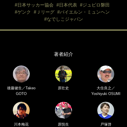
#日本サッカー協会
#日本代表
#ジュビロ磐田
#ゲンク
#Ｊリーグ
#バイエルン・ミュンヘン
#なでしこジャパン
著者紹介
後藤健生／Takeo
原壮史
大住良之／
GOTO
Yoshiyuki OSUMI
川本梅花
原悦生
戸塚啓