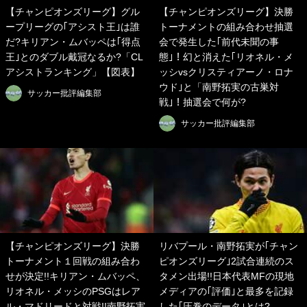
【チャンピオンズリーグ】グル
【チャンピオンズリーグ】決勝
ープリーグの｢アシスト王｣は誰
トーナメントの組み合わせ抽選
だ?キリアン・ムバッペは｢得点
会で発生した｢前代未聞の事
王｣とのダブル戴冠なるか?「CL
態｣！幻と消えた｢リオネル・メ
アシストランキング」【図表】
ッシvsクリスティアーノ・ロナ
ウド｣と「南野拓実の古巣対
サッカー批評編集部
戦｣！抽選会で何が?
サッカー批評編集部
【チャンピオンズリーグ】決勝
リバプール・南野拓実が｢チャン
トーナメント１回戦の組み合わ
ピオンズリーグ｣2試合連続のス
せが決定!!キリアン・ムバッペ、
タメン出場!!日本代表MFの現地
リオネル・メッシのPSGはレア
メディアの｢評価｣と最多を記録
ル・マドリードと対戦!!南野拓実
した｢圧巻のデータ｣とは?