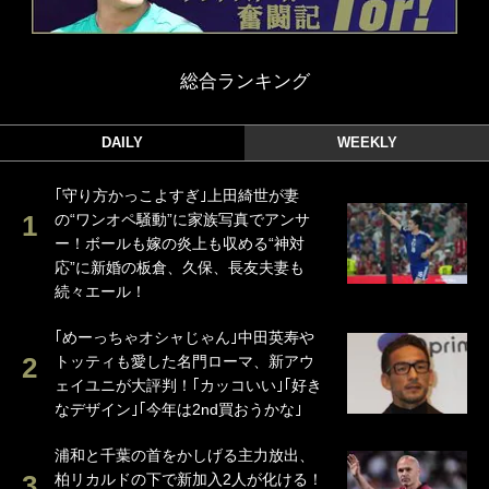
総合ランキング
DAILY
WEEKLY
｢守り方かっこよすぎ｣上田綺世が妻
の“ワンオペ騒動”に家族写真でアンサ
ー！ボールも嫁の炎上も収める“神対
応”に新婚の板倉、久保、長友夫妻も
続々エール！
｢めーっちゃオシャじゃん｣中田英寿や
トッティも愛した名門ローマ、新アウ
ェイユニが大評判！｢カッコいい｣｢好き
なデザイン｣｢今年は2nd買おうかな｣
浦和と千葉の首をかしげる主力放出、
柏リカルドの下で新加入2人が化ける！