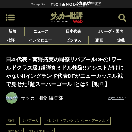
Group Site
新着
ニュース
日本代表
Jリーグ・国内
批評
インタビュー
ビジネス
動画
連載
日本代表・南野拓実の同僚リバプールDFの｢ワー
ルドクラス級｣超弾丸ミドル炸裂!!アシストだけじ
ゃない!!イングランド代表DFがニューカッスル戦
で見せた｢超スーパーゴール｣とは?【動画】
サッカー批評編集部
2021.12.17
海外
リバプール
トレント・アレクサンダー・アーノルド
南野拓実
プレミアリーグ