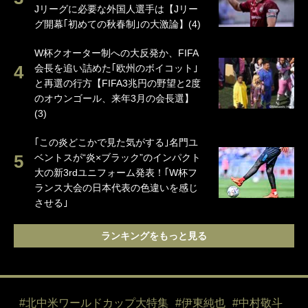
Jリーグに必要な外国人選手は【Jリー
グ開幕｢初めての秋春制｣の大激論】(4)
W杯クオーター制への大反発か、FIFA
会長を追い詰めた｢欧州のボイコット｣
と再選の行方【FIFA3兆円の野望と2度
のオウンゴール、来年3月の会長選】
(3)
｢この炎どこかで見た気がする｣名門ユ
ベントスが“炎×ブラック”のインパクト
大の新3rdユニフォーム発表！｢W杯フ
ランス大会の日本代表の色違いを感じ
させる｣
ランキングをもっと見る
#北中米ワールドカップ大特集
#伊東純也
#中村敬斗