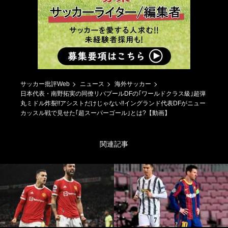
サッカー批評Web
ニュース
海外サッカー
日本代表・南野拓実の同僚リバプールDFの｢ワールドクラス級｣超弾
丸ミドル炸裂!!アシストだけじゃない!!イングランド代表DFがニュー
カッスル戦で見せた｢超スーパーゴール｣とは?【動画】
関連記事