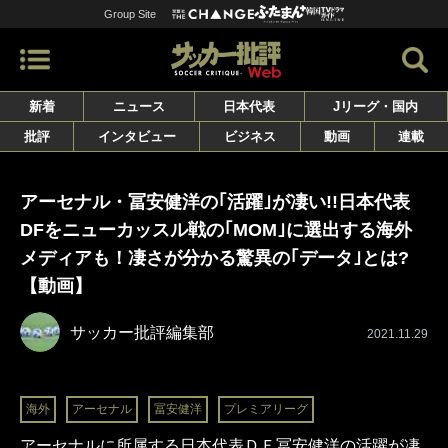
Group Site
新着
ニュース
日本代表
Jリーグ・国内
批評
インタビュー
ビジネス
動画
連載
アーセナル・冨安健洋の｢活躍｣が凄い!!日本代表
DFをニューカッスル戦の｢MOM｣に選出する海外
メディアも！凄さが分かる驚異の｢データ｣とは?
【動画】
サッカー批評編集部
2021.11.29
海外
アーセナル
冨安健洋
プレミアリーグ
アーセナルに所属する日本代表ＤＦ冨安健洋の活躍が凄