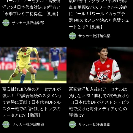
｢ゴール｣！アーセナル・冨安健
歳MFがイングランド代表｢初得
洋との｢日本代表対決｣の行方と
点｣!!華麗なパスワークから冷静
｢今季プレミア初得点｣【動画】
にゴール！｢ワールドカップ予
選｣初スタメンで決めた完璧シュ
サッカー批評編集部
ートとは?【動画】
サッカー批評編集部
冨安健洋加入後のアーセナルが
冨安健洋加入後のアーセナルは
強い！「7試合連続のスタメン」
負けない!!3-1勝利で7試合負けな
で連勝に貢献！日本代表DFのレ
し!日本代表DFがアストン・ビラ
スター戦での｢評価｣とトップの
戦で受けた海外メディアからの
データとは?【動画】
評価は?
サッカー批評編集部
サッカー批評編集部