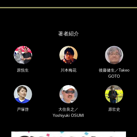
著者紹介
原悦生
川本梅花
後藤健生／Takeo
GOTO
戸塚啓
大住良之／
原壮史
Yoshiyuki OSUMI