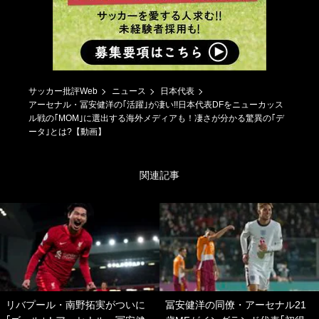
サッカー批評Web
ニュース
日本代表
アーセナル・冨安健洋の｢活躍｣が凄い!!日本代表DFをニューカッス
ル戦の｢MOM｣に選出する海外メディアも！凄さが分かる驚異の｢デ
ータ｣とは?【動画】
関連記事
リバプール・南野拓実がついに
冨安健洋の同僚・アーセナル21