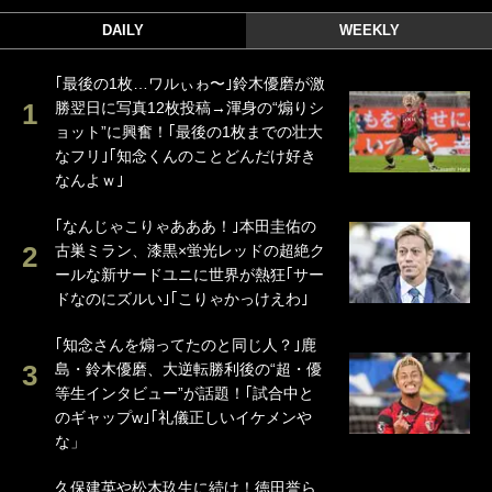
DAILY
WEEKLY
｢最後の1枚…ワルぃゎ〜｣鈴木優磨が激
勝翌日に写真12枚投稿→渾身の“煽りシ
ョット”に興奮！｢最後の1枚までの壮大
なフリ｣｢知念くんのことどんだけ好き
なんよｗ｣
｢なんじゃこりゃあああ！｣本田圭佑の
古巣ミラン、漆黒×蛍光レッドの超絶ク
ールな新サードユニに世界が熱狂｢サー
ドなのにズルい｣｢こりゃかっけえわ｣
｢知念さんを煽ってたのと同じ人？｣鹿
島・鈴木優磨、大逆転勝利後の“超・優
等生インタビュー”が話題！｢試合中と
のギャップw｣｢礼儀正しいイケメンや
な」
久保建英や松木玖生に続け！徳田誉ら