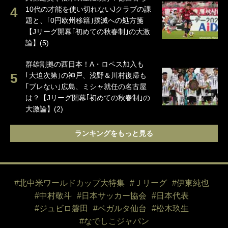
10代の才能を使い切れないJクラブの課
題と、｢0円欧州移籍｣撲滅への処方箋
【Jリーグ開幕｢初めての秋春制｣の大激
論】(5)
群雄割拠の西日本！A・ロペス加入も
｢大迫次第｣の神戸、浅野＆川村復帰も
｢ブレない｣広島、ミシャ就任の名古屋
は？【Jリーグ開幕｢初めての秋春制｣の
大激論】(2)
ランキングをもっと見る
#北中米ワールドカップ大特集
#Ｊリーグ
#伊東純也
#中村敬斗
#日本サッカー協会
#日本代表
#ジュビロ磐田
#ベガルタ仙台
#松木玖生
#なでしこジャパン