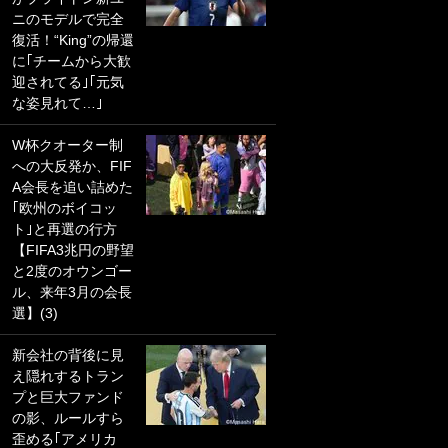
ニのモデルで完全
PKにイタリア代表
復活！“King”の帰還
GKも成す術なし！
に｢チームから大歓
｢ノーチャンスすぎ
迎されてる｣｢元気
るわ｣｢綺世のPKの
な姿見れて…｣
上手さは世界屈指
かも｣
W杯クオーター制
への大反発か、FIF
｢また敬斗が魚に
A会長を追い詰めた
笑｣菅原由勢がW杯
｢欧州のボイコッ
戦士の夏休み秘蔵
ト｣と再選の行方
ショット公開！ 川
【FIFA3兆円の野望
口春奈と結婚のモ
と2度のオウンゴー
テ男も登場で｢写真
ル、来年3月の会長
全部楽しそう｣｢タ
選】(3)
ケの水中かわいす
ぎる」
新会社の背後に見
え隠れするトラン
｢セカンドで決まり
プと巨大ファンド
だな｣19歳の日本代
の影、ルールすら
表MFが加入したス
歪める｢アメリカ
ペイン名門、“地中