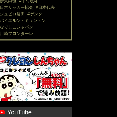
#伊東純也
#中村敬斗
#日本サッカー協会
#日本代表
#ジュビロ磐田
#ゲンク
#バイエルン・ミュンヘン
#なでしこジャパン
#川崎フロンターレ
YouTube