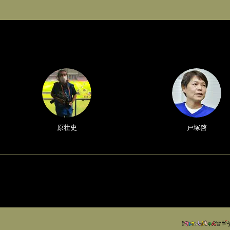
原壮史
戸塚啓