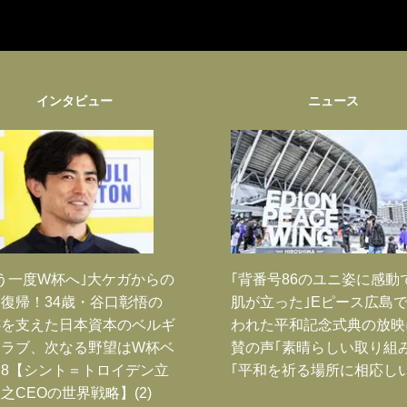
インタビュー
ニュース
う一度W杯へ｣大ケガからの
｢背番号86のユニ姿に感動
復帰！34歳・谷口彰悟の
肌が立った｣Eピース広島
跡を支えた日本資本のベルギ
われた平和記念式典の放映
クラブ、次なる野望はW杯ベ
賛の声｢素晴らしい取り組み
8【シント＝トロイデン立
｢平和を祈る場所に相応しい
之CEOの世界戦略】(2)