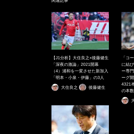
関連記事
【J1分析】大住良之×後藤健生
「コー
「深夜の激論」2021開幕
に結び
（4）浦和を一変させた新加入
ー専門
「明本・小泉・伊藤」の3人
ーグ開
432
大住良之
後藤健生
の本数