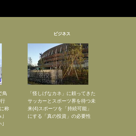
ビジネス
で鳥
「怪しげなカネ」に頼ってきた
で行
サッカーとスポーツ界を待つ未
に称
来(4)スポーツを「持続可能」
｣
にする「真の投資」の必要性
｣