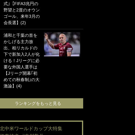
式｣【FIFA3兆円の
海の夕日”新アウェ
野望と2度のオウン
イユニに大反響｢か
ゴール、来年3月の
っこよすぎ｣｢革新
会長選】(2)
的｣｢ソソられる！｣
浦和と千葉の首を
｢お土産最高すぎ
かしげる主力放
笑｣｢どうやって入
出、柏リカルドの
手？｣ブライトン帰
下で新加入2人が化
還の三笘薫、同僚
ける！Jリーグに必
に“ポケカ”をプレゼ
要な外国人選手は
ント！｢薫の笑顔見
【Jリーグ開幕｢初
れてよかった｣｢大
めての秋春制｣の大
喜びのリュテル可
激論】(4)
愛すぎ｣
ランキングをもっと見る
ランキングをも
#北中米ワールドカップ大特集