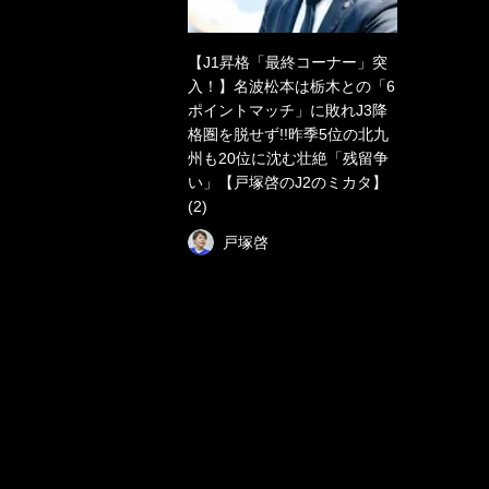
【J1昇格「最終コーナー」突
入！】名波松本は栃木との「6
ポイントマッチ」に敗れJ3降
格圏を脱せず!!昨季5位の北九
州も20位に沈む壮絶「残留争
い」【戸塚啓のJ2のミカタ】
(2)
戸塚啓