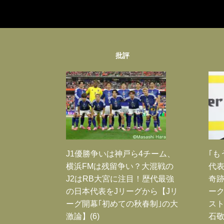
批評
J1優勝争いは神戸ら4チーム、
｢も
横浜FMは残留争い？大混戦の
代表
J2はRB大宮に注目！歴代最強
奇
の日本代表をJリーグから【Jリ
ー
ーグ開幕｢初めての秋春制｣の大
スト
激論】(6)
石敬