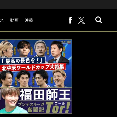
ス
動画
連載
熊崎敬の「路地から始まる処世術」
下田恒幸の「10倍面白くなるサッカー中継の見方」
サッカー批評PHOTOギャラリー「ピッチの焦点」
後藤健生の「蹴球放浪記」
原悦生PHOTOギャラリー「サッカー遠近」
「だれかに言いたくなる記録」
福田師王「ブンデスリーガ奮闘記 Tor!」
大住良之の「この世界のコーナーエリアから」