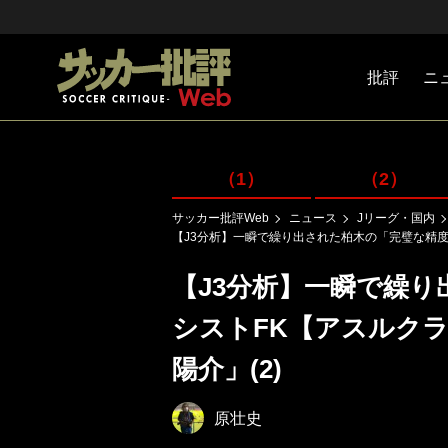
批評
ニ
Jリーグ
戦術
注目選手
海外サッ
監督
マネー
チームマ
日本代表
（1）
（2）
サッカー批評Web
ニュース
Jリーグ・国内
【J3分析】一瞬で繰り出された柏木の「完璧な精度」
【J3分析】一瞬で繰
シストFK【アスルクラ
陽介」(2)
原壮史