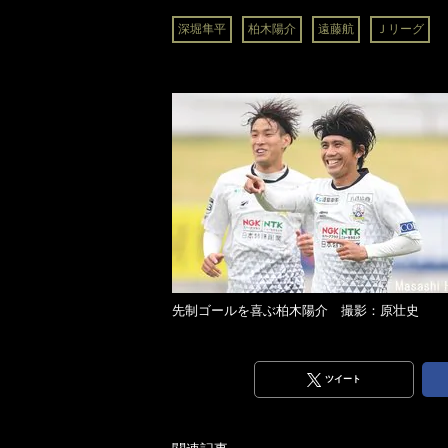
深堀隼平
柏木陽介
遠藤航
Ｊリーグ
先制ゴールを喜ぶ柏木陽介 撮影：原壮史
ツイート