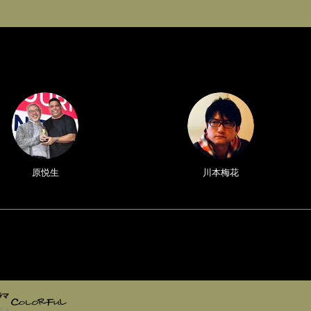
原悦生
川本梅花