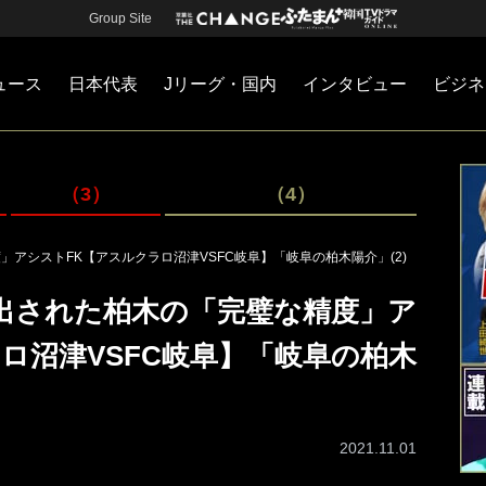
Group Site
ュース
日本代表
Jリーグ・国内
インタビュー
ビジネ
・国内
カー
ネジメント
Jリーグ・国内
戦術
注目選手
海外サッカー
監督
マネー
チームマネジメント
日本代表
（3）
（4）
アシストFK【アスルクラロ沼津VSFC岐阜】「岐阜の柏木陽介」(2)
り出された柏木の「完璧な精度」ア
ロ沼津VSFC岐阜】「岐阜の柏木
2021.11.01