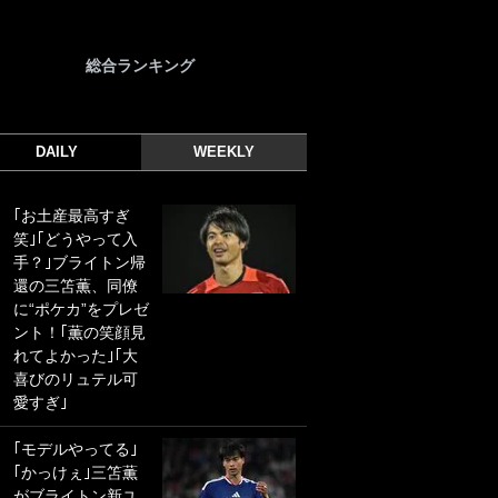
総合ランキング
DAILY
WEEKLY
｢お土産最高すぎ
｢光の速さじゃん｣
笑｣｢どうやって入
｢えっぐいミドル｣
手？｣ブライトン帰
ドイツ名門移籍の
還の三笘薫、同僚
日本代表23歳ボラ
に“ポケカ”をプレゼ
ンチ、移籍後初ゴ
ント！｢薫の笑顔見
ールに驚愕！｢見た
れてよかった｣｢大
事ないシュートや｣
喜びのリュテル可
｢聡がどんどん遠く
愛すぎ｣
なっていく」
｢モデルやってる｣
｢誰が止めれんねん
｢かっけぇ｣三笘薫
w｣フェイエ上田綺
がブライトン新ユ
世の“神コース”弾丸