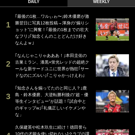
DAILY
WEEKLY
｢最後の1枚…ワルぃゎ〜｣鈴木優磨が激
勝翌日に写真12枚投稿→渾身の“煽りシ
ョット”に興奮！｢最後の1枚までの壮大
なフリ｣｢知念くんのことどんだけ好き
なんよｗ｣
｢なんじゃこりゃあああ！｣本田圭佑の
古巣ミラン、漆黒×蛍光レッドの超絶ク
ールな新サードユニに世界が熱狂｢サー
ドなのにズルい｣｢こりゃかっけえわ｣
｢知念さんを煽ってたのと同じ人？｣鹿
島・鈴木優磨、大逆転勝利後の“超・優
等生インタビュー”が話題！｢試合中と
のギャップw｣｢礼儀正しいイケメンや
な」
久保建英や松木玖生に続け！徳田誉ら
10代の才能を使い切れないJクラブの課