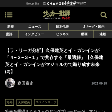
Group Site
新着
ニュース
日本代表
Jリーグ・国内
批評
インタビュー
ビジネス
動画
連載
【ラ・リーガ分析】久保建英とイ・ガンインが
「４−２−３−１」で共存する「最適解」【久保建
英とイ・ガンインがマジョルカで織り成す未来
(2)】
森田泰史
2021.09.18
海外
久保建英
スペインリーグ
将来を嘱望される２人のヤングプレーヤーが、マジョル