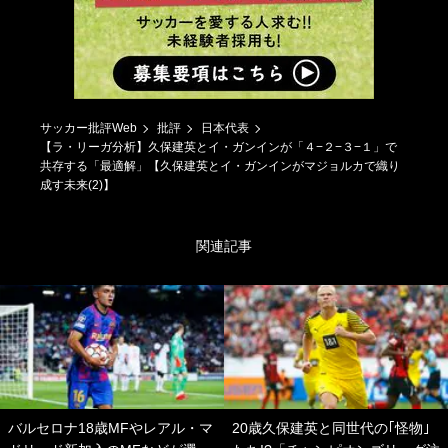
サッカー批評Web
批評
日本代表
【ラ・リーガ分析】久保建英とイ・ガンインが「４−２−３−１」で
共存する「最適解」【久保建英とイ・ガンインがマジョルカで織り
成す未来(2)】
関連記事
バルセロナ18歳MFやレアル・マ
20歳久保建英と同世代の｢怪物｣