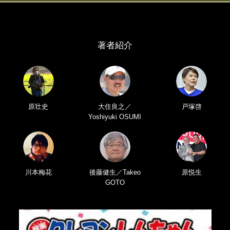
著者紹介
原壮史
大住良之／
戸塚啓
Yoshiyuki OSUMI
川本梅花
後藤健生／Takeo
原悦生
GOTO