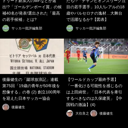
ドリード新加入のMFなどが選
たち!?「チャンピオンズリーグ注
出!?「ゴールデンボーイ賞」の候
目の若手選手」10人!レアルの18
補40名が発表!選出された「最高
歳やバルセロナの逸材…大舞台
の若手候補」とは?
で活躍なるか?【図表】
サッカー批評編集部
サッカー批評編集部
後藤健生の「蹴球放浪記」連載
【ワールドカップ最終予選】
第75回「19歳の青年が50年後を
「一番化ける可能性を感じるの
想像する」の巻 (2) 創立100周年
は上田綺世」「日本代表を牽引
を迎えた日本サッカー協会
するべきなのは久保建英」【中
国戦の激論】(4)
後藤健生
大住良之
後藤健生