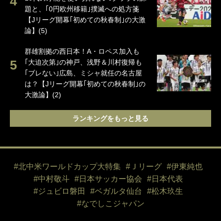
題と、｢0円欧州移籍｣撲滅への処方箋
【Jリーグ開幕｢初めての秋春制｣の大激
論】(5)
群雄割拠の西日本！A・ロペス加入も
｢大迫次第｣の神戸、浅野＆川村復帰も
｢ブレない｣広島、ミシャ就任の名古屋
は？【Jリーグ開幕｢初めての秋春制｣の
大激論】(2)
ランキングをもっと見る
#北中米ワールドカップ大特集
#Ｊリーグ
#伊東純也
#中村敬斗
#日本サッカー協会
#日本代表
#ジュビロ磐田
#ベガルタ仙台
#松木玖生
#なでしこジャパン