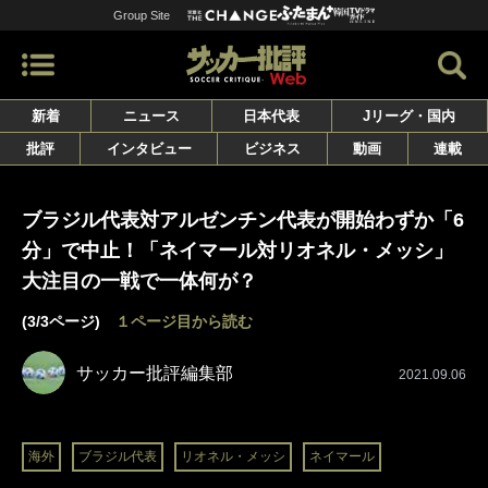
Group Site
新着
ニュース
日本代表
Jリーグ・国内
批評
インタビュー
ビジネス
動画
連載
ブラジル代表対アルゼンチン代表が開始わずか「6
分」で中止！「ネイマール対リオネル・メッシ」
大注目の一戦で一体何が？
(3/3ページ)
１ページ目から読む
サッカー批評編集部
2021.09.06
海外
ブラジル代表
リオネル・メッシ
ネイマール