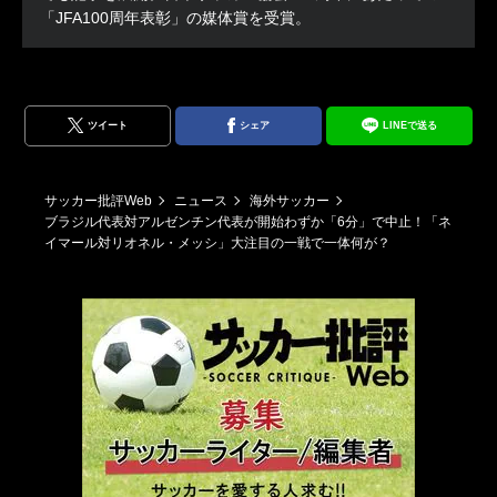
「JFA100周年表彰」の媒体賞を受賞。
ツイート
シェア
LINEで送る
サッカー批評Web
ニュース
海外サッカー
ブラジル代表対アルゼンチン代表が開始わずか「6分」で中止！「ネ
イマール対リオネル・メッシ」大注目の一戦で一体何が？