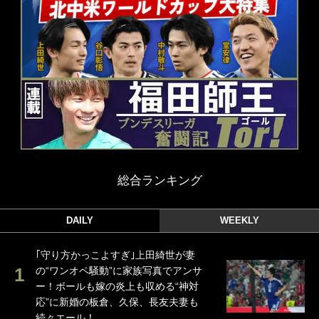
総合ランキング
DAILY
WEEKLY
｢守り方かっこよすぎ｣上田綺世が妻
の“ワンオペ騒動”に家族写真でアンサ
ー！ボールも嫁の炎上も収める“神対
応”に新婚の板倉、久保、長友夫妻も
続々エール！