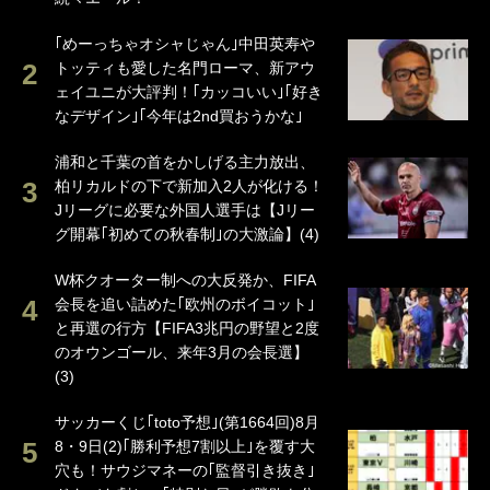
｢めーっちゃオシャじゃん｣中田英寿や
トッティも愛した名門ローマ、新アウ
ェイユニが大評判！｢カッコいい｣｢好き
なデザイン｣｢今年は2nd買おうかな｣
浦和と千葉の首をかしげる主力放出、
柏リカルドの下で新加入2人が化ける！
Jリーグに必要な外国人選手は【Jリー
グ開幕｢初めての秋春制｣の大激論】(4)
W杯クオーター制への大反発か、FIFA
会長を追い詰めた｢欧州のボイコット｣
と再選の行方【FIFA3兆円の野望と2度
のオウンゴール、来年3月の会長選】
(3)
サッカーくじ｢toto予想｣(第1664回)8月
8・9日(2)｢勝利予想7割以上｣を覆す大
穴も！サウジマネーの｢監督引き抜き｣