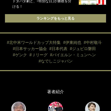
ドタバタ劇と、｢特別な日｣が勝敗を分
ける！
ランキングをもっと見る
#北中米ワールドカップ大特集
#伊東純也
#中村敬斗
#日本サッカー協会
#日本代表
#ジュビロ磐田
#ゲンク
#Ｊリーグ
#バイエルン・ミュンヘン
#なでしこジャパン
著者紹介