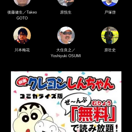
後藤健生／Takeo
原悦生
戸塚啓
GOTO
川本梅花
大住良之／
原壮史
Yoshiyuki OSUMI