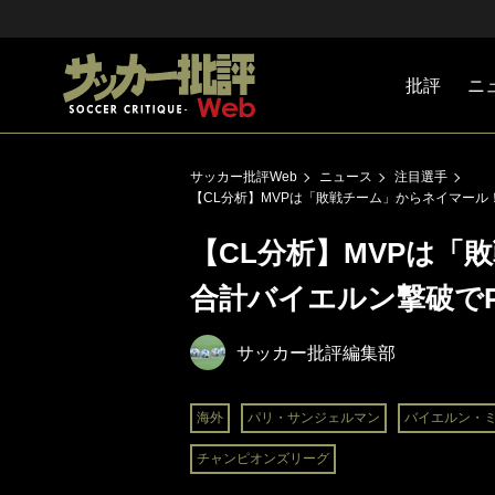
批評
ニ
Jリーグ
戦術
注目選手
海外サッ
監督
マネー
チームマ
日本代表
サッカー批評Web
ニュース
注目選手
【CL分析】MVPは「敗戦チーム」からネイマール
【CL分析】MVPは「
合計バイエルン撃破でP
サッカー批評編集部
海外
パリ・サンジェルマン
バイエルン・
チャンピオンズリーグ