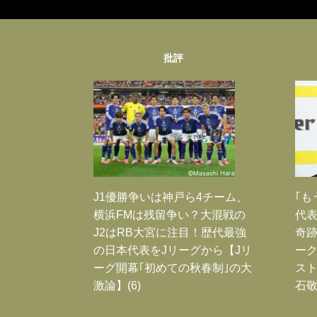
批評
J1優勝争いは神戸ら4チーム、
｢も
横浜FMは残留争い？大混戦の
代表
J2はRB大宮に注目！歴代最強
奇
の日本代表をJリーグから【Jリ
ー
ーグ開幕｢初めての秋春制｣の大
スト
激論】(6)
石敬