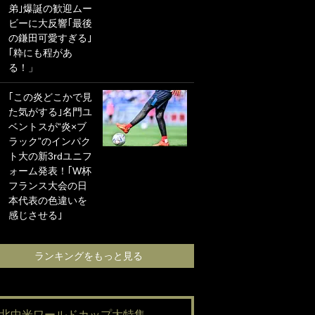
弟｣爆誕の歓迎ムー
に“ポケカ”をプレゼ
ビーに大反響｢最後
ント！｢薫の笑顔見
の鎌田可愛すぎる｣
れてよかった｣｢大
｢粋にも程があ
喜びのリュテル可
る！」
愛すぎ｣
｢この炎どこかで見
浦和と千葉の首を
た気がする｣名門ユ
かしげる主力放
ベントスが“炎×ブ
出、柏リカルドの
ラック”のインパク
下で新加入2人が化
ト大の新3rdユニフ
ける！Jリーグに必
ォーム発表！｢W杯
要な外国人選手は
フランス大会の日
【Jリーグ開幕｢初
本代表の色違いを
めての秋春制｣の大
感じさせる｣
激論】(4)
ランキングをもっと見る
ランキングをも
#北中米ワールドカップ大特集