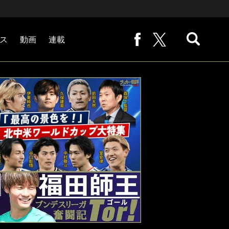
ス
動画
連載
熊崎敬の「路地から始まる処世術」
下田恒幸の「10倍面白くなるサッカー中継の見方」
サッカー批評PHOTOギャラリー「ピッチの焦点」
後藤健生の「蹴球放浪記」
原悦生PHOTOギャラリー「サッカー遠近」
「だれかに言いたくなる記録」
福田師王「ブンデスリーガ奮闘記 Tor!」
大住良之の「この世界のコーナーエリアから」