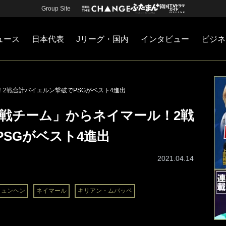
Group Site
ュース
日本代表
Jリーグ・国内
インタビュー
ビジネ
・国内
カー
ネジメント
Jリーグ・国内
戦術
注目選手
海外サッカー
監督
マネー
チームマネジメント
日本代表
！2戦合計バイエルン撃破でPSGがベスト4進出
敗戦チーム」からネイマール！2戦
SGがベスト4進出
2021.04.14
ミュンヘン
ネイマール
キリアン・ムバッペ