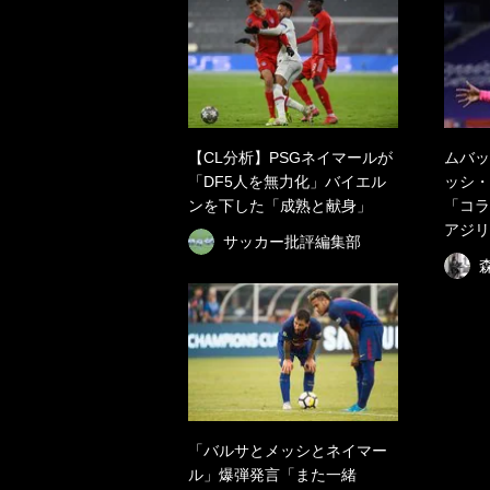
【CL分析】PSGネイマールが
ムバッ
「DF5人を無力化」バイエル
ッシ・
ンを下した「成熟と献身」
「コラ
アジリ
サッカー批評編集部
「バルサとメッシとネイマー
ル」爆弾発言「また一緒