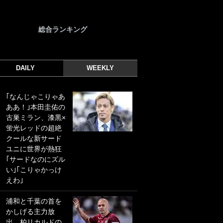
総合ランキング
DAILY
WEEKLY
｢なんじゃこりゃあ
｢光の速さじゃん｣
ああ！｣本田圭佑の
｢えっぐいミドル｣
古巣ミラン、漆黒×
ドイツ名門移籍の
蛍光レッドの超絶
日本代表23歳ボラ
クールな新サード
ンチ、移籍後初ゴ
ユニに世界が熱狂
ールに驚愕！｢見た
｢サードなのにズル
事ないシュートや｣
い｣｢こりゃかっけ
｢聡がどんどん遠く
えわ｣
なっていく」
浦和と千葉の首を
｢誰が止めれんねん
かしげる主力放
w｣フェイエ上田綺
出、柏リカルドの
世の“神コース”弾丸