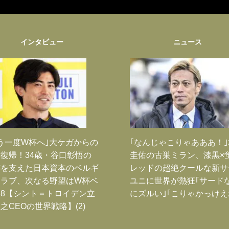
インタビュー
ニュース
う一度W杯へ｣大ケガからの
｢なんじゃこりゃあああ！
復帰！34歳・谷口彰悟の
圭佑の古巣ミラン、漆黒×
跡を支えた日本資本のベルギ
レッドの超絶クールな新サ
クラブ、次なる野望はW杯ベ
ユニに世界が熱狂｢サード
8【シント＝トロイデン立
にズルい｣｢こりゃかっけえ
之CEOの世界戦略】(2)