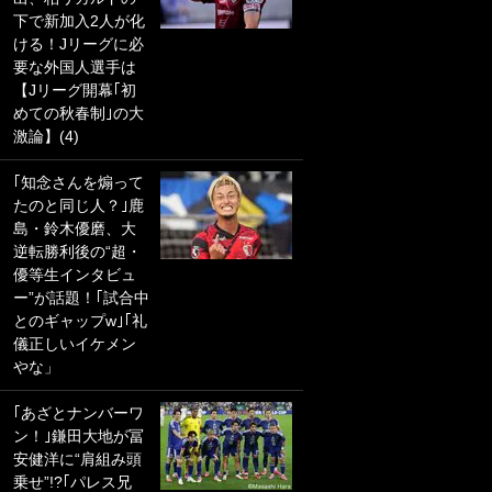
下で新加入2人が化
PKにイタリア代表
ける！Jリーグに必
GKも成す術なし！
要な外国人選手は
｢ノーチャンスすぎ
【Jリーグ開幕｢初
るわ｣｢綺世のPKの
めての秋春制｣の大
上手さは世界屈指
激論】(4)
かも｣
｢知念さんを煽って
｢また敬斗が魚に
たのと同じ人？｣鹿
笑｣菅原由勢がW杯
島・鈴木優磨、大
戦士の夏休み秘蔵
逆転勝利後の“超・
ショット公開！ 川
優等生インタビュ
口春奈と結婚のモ
ー”が話題！｢試合中
テ男も登場で｢写真
とのギャップw｣｢礼
全部楽しそう｣｢タ
儀正しいイケメン
ケの水中かわいす
やな」
ぎる」
｢あざとナンバーワ
｢お土産最高すぎ
ン！｣鎌田大地が冨
笑｣｢どうやって入
安健洋に“肩組み頭
手？｣ブライトン帰
乗せ”!?｢パレス兄
還の三笘薫、同僚