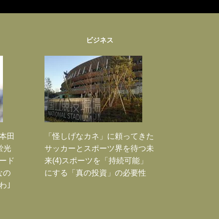
ビジネス
｣本田
「怪しげなカネ」に頼ってきた
蛍光
サッカーとスポーツ界を待つ未
ード
来(4)スポーツを「持続可能」
なの
にする「真の投資」の必要性
わ｣