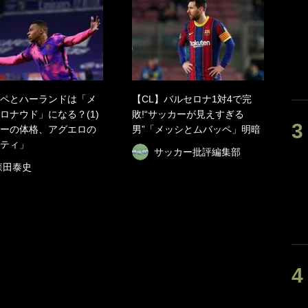
ペとハーランドは「メ
【CL】バルセロナ1対4で完
ロナウド」になる？(1)
敗!“サッカーが見えすぎる
ーの体格、アグエロの
男”「メッシとムバッペ」明暗
ティ」
サッカー批評編集部
森田泰史