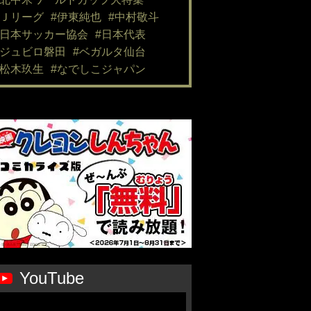
#Ｊリーグ
#伊東純也
#中村敬斗
#日本サッカー協会
#日本代表
#ジュビロ磐田
#ベガルタ仙台
#松木玖生
#なでしこジャパン
YouTube