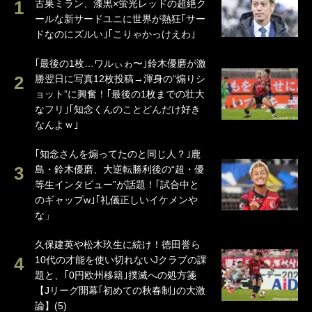
古巣ミラン、漆黒×蛍光レッドの超絶ク
ールな新サードユニに世界が熱狂｢サー
ドなのにズルい｣｢こりゃかっけえわ｣
｢最後の1枚…ワルぃゎ〜｣鈴木優磨が激
勝翌日に写真12枚投稿→渾身の“煽りシ
ョット”に興奮！｢最後の1枚までの壮大
なフリ｣｢知念くんのことどんだけ好き
なんよｗ｣
｢知念さんを煽ってたのと同じ人？｣鹿
島・鈴木優磨、大逆転勝利後の“超・優
等生インタビュー”が話題！｢試合中と
のギャップw｣｢礼儀正しいイケメンや
な」
久保建英や松木玖生に続け！徳田誉ら
10代の才能を使い切れないJクラブの課
題と、｢0円欧州移籍｣撲滅への処方箋
【Jリーグ開幕｢初めての秋春制｣の大激
論】(5)