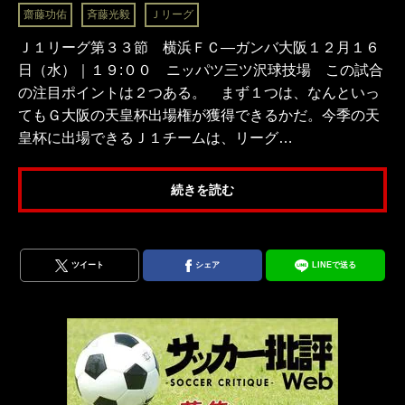
齋藤功佑
斉藤光毅
Ｊリーグ
Ｊ１リーグ第３３節 横浜ＦＣ―ガンバ大阪１２月１６
日（水）｜１９:００ ニッパツ三ツ沢球技場 この試合
の注目ポイントは２つある。 まず１つは、なんといっ
てもＧ大阪の天皇杯出場権が獲得できるかだ。今季の天
皇杯に出場できるＪ１チームは、リーグ…
続きを読む
ツイート
シェア
LINEで送る