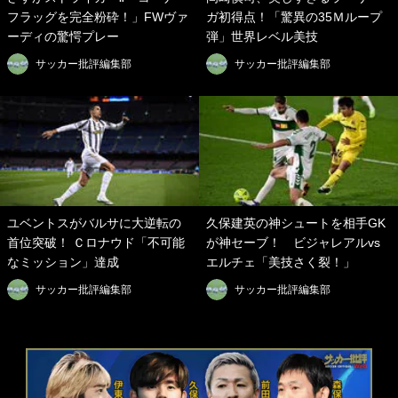
フラッグを完全粉砕！」FWヴァ
ガ初得点！「驚異の35Ｍループ
ーディの驚愕プレー
弾」世界レベル美技
サッカー批評編集部
サッカー批評編集部
ユベントスがバルサに大逆転の
久保建英の神シュートを相手GK
首位突破！ Ｃロナウド「不可能
が神セーブ！ ビジャレアルvs
なミッション」達成
エルチェ「美技さく裂！」
サッカー批評編集部
サッカー批評編集部