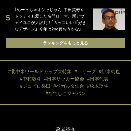
｢めーっちゃオシャじゃん｣中田英寿や
トッティも愛した名門ローマ、新アウ
ェイユニが大評判！｢カッコいい｣｢好き
なデザイン｣｢今年は2nd買おうかな｣
ランキングをもっと見る
#北中米ワールドカップ大特集
#Ｊリーグ
#伊東純也
#中村敬斗
#日本サッカー協会
#日本代表
#ジュビロ磐田
#ベガルタ仙台
#松木玖生
#なでしこジャパン
著者紹介