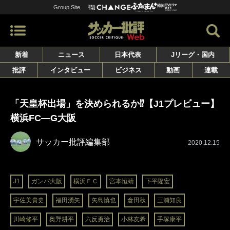
Group Site
新着
ニュース
日本代表
Jリーグ・国内
批評
インタビュー
ビジネス
動画
連載
「天皇杯出場」を決められるか⁉【J1プレビュー】
横浜FC―G大阪
サッカー批評編集部
2020.12.15
J1
ガンバ大阪
横浜ＦＣ
宮本恒靖
下平隆宏
宇佐美貴史
福田湧矢
矢島慎也
倉田秋
三浦知良
川崎修平
奥野耕平
六反勇治
小林友希
手塚康平