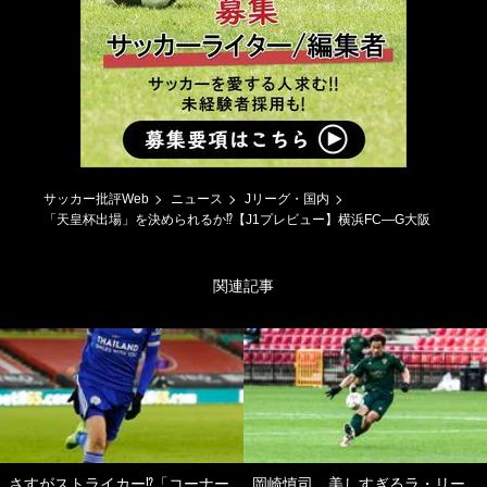
サッカー批評Web
ニュース
Jリーグ・国内
「天皇杯出場」を決められるか⁉【J1プレビュー】横浜FC―G大阪
関連記事
さすがストライカー⁉「コーナー
岡崎慎司、美しすぎるラ・リー