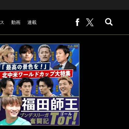
ス
動画
連載
熊崎敬の「路地から始まる処世術」
下田恒幸の「10倍面白くなるサッカー中継の見方」
サッカー批評PHOTOギャラリー「ピッチの焦点」
後藤健生の「蹴球放浪記」
原悦生PHOTOギャラリー「サッカー遠近」
「だれかに言いたくなる記録」
福田師王「ブンデスリーガ奮闘記 Tor!」
大住良之の「この世界のコーナーエリアから」