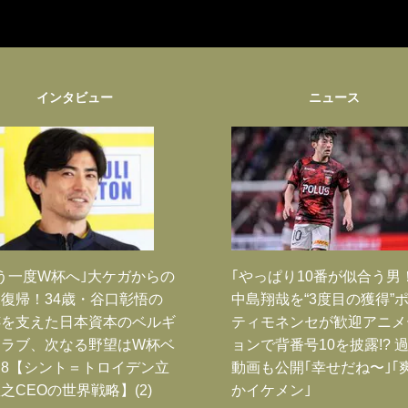
インタビュー
ニュース
う一度W杯へ｣大ケガからの
｢やっぱり10番が似合う男
復帰！34歳・谷口彰悟の
中島翔哉を“3度目の獲得”
跡を支えた日本資本のベルギ
ティモネンセが歓迎アニメ
クラブ、次なる野望はW杯ベ
ョンで背番号10を披露!? 
8【シント＝トロイデン立
動画も公開｢幸せだね〜｣｢
之CEOの世界戦略】(2)
かイケメン｣