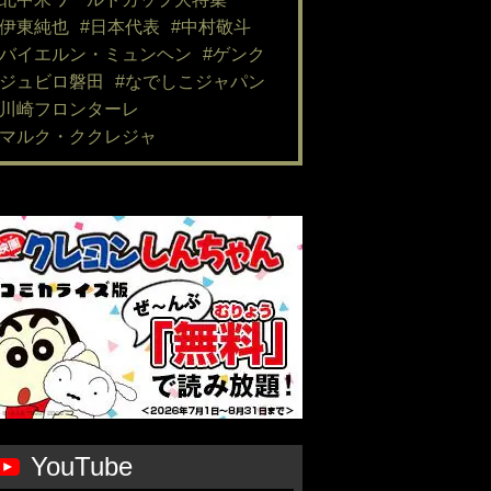
#伊東純也
#日本代表
#中村敬斗
#バイエルン・ミュンヘン
#ゲンク
#ジュビロ磐田
#なでしこジャパン
#川崎フロンターレ
#マルク・ククレジャ
YouTube