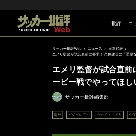
批評
ニ
Jリーグ
戦術
注目選手
海外サッ
監督
マネー
チームマ
日本代表
サッカー批評Web
ニュース
日本代表
エメリ監督が試合直前に要求！ 久保建英に「重要
エメリ監督が試合直前
ービー戦でやってほし
サッカー批評編集部
海外
ビジャレアル
ウナイ・エメリ
久保