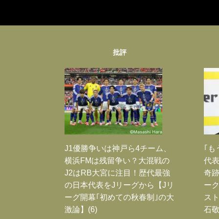
批評
J1優勝争いは神戸ら4チーム、
｢も
横浜FMは残留争い？大混戦の
代表
J2はRB大宮に注目！歴代最強
奇
の日本代表をJリーグから【Jリ
ー
ーグ開幕｢初めての秋春制｣の大
スト
激論】(6)
石敬