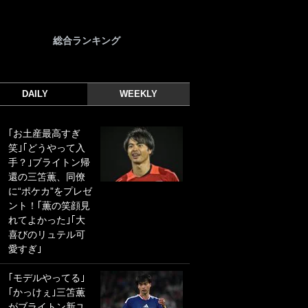
総合ランキング
DAILY
WEEKLY
｢お土産最高すぎ
｢光の速さじゃん｣
笑｣｢どうやって入
｢えっぐいミドル｣
手？｣ブライトン帰
ドイツ名門移籍の
還の三笘薫、同僚
日本代表23歳ボラ
に“ポケカ”をプレゼ
ンチ、移籍後初ゴ
ント！｢薫の笑顔見
ールに驚愕！｢見た
れてよかった｣｢大
事ないシュートや｣
喜びのリュテル可
｢聡がどんどん遠く
愛すぎ｣
なっていく」
｢モデルやってる｣
｢誰が止めれんねん
｢かっけぇ｣三笘薫
w｣フェイエ上田綺
がブライトン新ユ
世の“神コース”弾丸