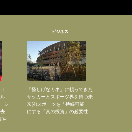
ビジネス
！｣
「怪しげなカネ」に頼ってきた
ポル
サッカーとスポーツ界を待つ未
ーシ
来(4)スポーツを「持続可能」
過去
にする「真の投資」の必要性
爽や