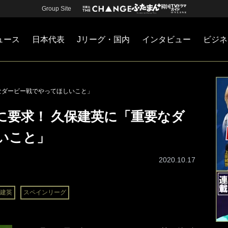
Group Site
ュース
日本代表
Jリーグ・国内
インタビュー
ビジネ
・国内
カー
ネジメント
Jリーグ・国内
戦術
注目選手
海外サッカー
監督
マネー
チームマネジメント
日本代表
なダービー戦でやってほしいこと」
に要求！ 久保建英に「重要なダ
いこと」
2020.10.17
建英
スペインリーグ