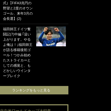
式｣【FIFA3兆円の
海の夕日”新アウェ
野望と2度のオウン
イユニに大反響｢か
ゴール、来年3月の
っこよすぎ｣｢革新
会長選】(2)
的｣｢ソソられる！｣
福田師王ドイツ奮
｢嫁さん美人すぎる
闘記(7)中編 ｢這い
て｣W杯で日本を沈
上がります。やる
めた“天敵FW”が結
よ俺は！｣福田師王
婚！ 才色兼備の妻
が語る移籍後初ゴ
との挙式ショット
ール！つかみ始め
に｢セレソン妻の中
たストライカーと
で一番美人｣｢ミラ
しての感覚と、も
ンダ･カーに似て
どかしいウインタ
る｣
ーブレイク
ランキングをも
ランキングをもっと見る
#北中米ワールドカップ大特集