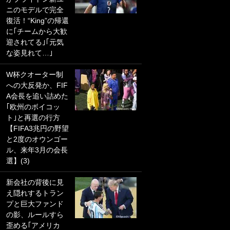
ニのモデルで完全
PKにイタリア代表
復活！“King”の帰還
GKも成す術なし！
に｢チームから大歓
｢ノーチャンスすぎ
迎されてる｣｢元気
るわ｣｢綺世のPKの
な姿見れて…｣
上手さは世界屈指
かも｣
W杯クオーター制
への大反発か、FIF
｢また敬斗が魚に
A会長を追い詰めた
笑｣菅原由勢がW杯
｢欧州のボイコッ
戦士の夏休み秘蔵
ト｣と再選の行方
ショット公開！ 川
【FIFA3兆円の野望
口春奈と結婚のモ
と2度のオウンゴー
テ男も登場で｢写真
ル、来年3月の会長
全部楽しそう｣｢タ
選】(3)
ケの水中かわいす
ぎる」
新会社の背後に見
え隠れするトラン
｢セカンドで決まり
プと巨大ファンド
だな｣19歳の日本代
の影、ルールすら
表MFが加入したス
歪める｢アメリカ
ペイン名門、“地中