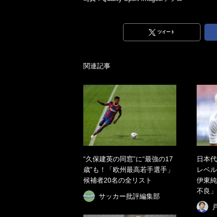
ツイート
関連記事
“久保建英の同窓”に“最強の17
日本代
歳”も！「欧州最高若手選手」
レベル
候補者20名の全リスト
伊東純
不良」
サッカー批評編集部