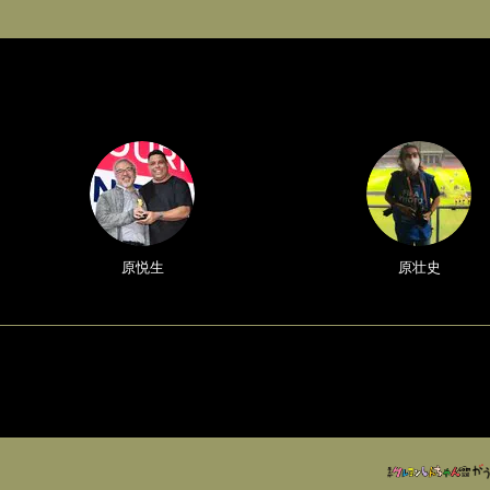
原悦生
原壮史