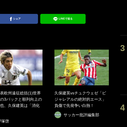
シェア
LINEで送る
表欧州遠征総括(1)世界
久保建英vsチュクウェゼ「ビ
の3バックと順列向上の
ジャレアルの絶対的エース」
也、久保建英は「消化
負傷で先発争い白熱！
サッカー批評編集部
戸塚啓