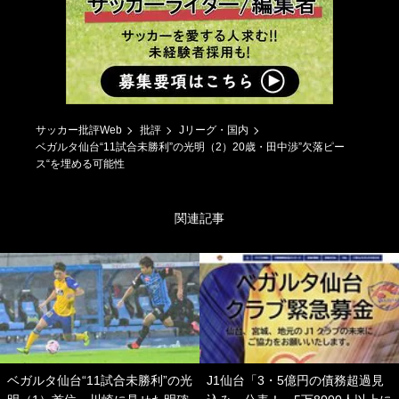
サッカー批評Web
批評
Jリーグ・国内
ベガルタ仙台“11試合未勝利”の光明（2）20歳・田中渉”欠落ピー
ス“を埋める可能性
関連記事
ベガルタ仙台“11試合未勝利”の光
J1仙台「3・5億円の債務超過見