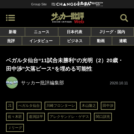
Group Site
新着
ニュース
日本代表
Jリーグ・国内
批評
インタビュー
ビジネス
動画
連載
ベガルタ仙台“11試合未勝利”の光明（2）20歳・
田中渉”欠落ピース“を埋める可能性
サッカー批評編集部
2020.10.11
J1
べガルタ仙台
川崎フロンターレ
木山隆之
田中渉
佐々木匠
道渕諒平
アレクサンドレ・ゲデス
関口訓充
Ｊリーグ