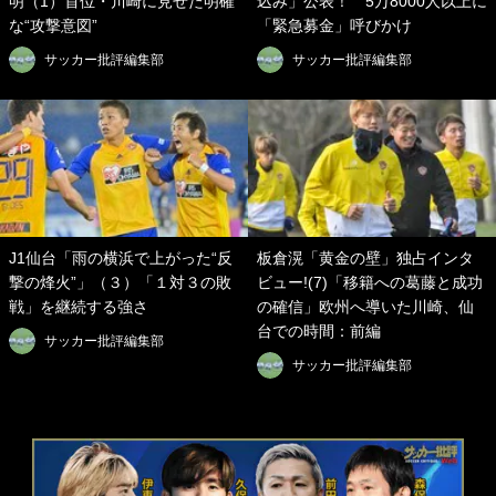
明（1）首位・川崎に見せた明確
込み」公表！ 5万8000人以上に
な“攻撃意図”
「緊急募金」呼びかけ
サッカー批評編集部
サッカー批評編集部
J1仙台「雨の横浜で上がった“反
板倉滉「黄金の壁」独占インタ
撃の烽火”」（３）「１対３の敗
ビュー!(7)「移籍への葛藤と成功
戦」を継続する強さ
の確信」欧州へ導いた川崎、仙
台での時間：前編
サッカー批評編集部
サッカー批評編集部