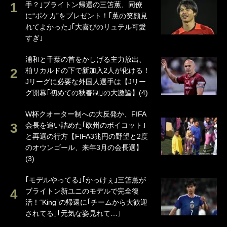
手？｣ブライトン帰還の三笘薫、同僚
に“ポケカ”をプレゼント！｢薫の笑顔見
れてよかった｣｢大喜びのリュテル可愛
すぎ｣
浦和と千葉の首をかしげる主力放出、
柏リカルドの下で新加入2人が化ける！
Jリーグに必要な外国人選手は【Jリー
グ開幕｢初めての秋春制｣の大激論】(4)
W杯クオーター制への大反発か、FIFA
会長を追い詰めた｢欧州のボイコット｣
と再選の行方【FIFA3兆円の野望と2度
のオウンゴール、来年3月の会長選】
(3)
｢モデルやってる｣｢かっけぇ｣三笘薫が
ブライトン新ユニのモデルで完全復
活！“King”の帰還に｢チームから大歓迎
されてる｣｢元気な姿見れて…｣