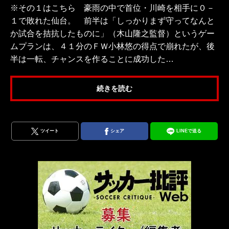
※その１はこちら 豪雨の中で首位・川崎を相手に０－
１で敗れた仙台。 前半は「しっかりまず守ってなんと
か試合を拮抗したものに」（木山隆之監督）というゲー
ムプランは、４１分のＦＷ小林悠の得点で崩れたが、後
半は一転、チャンスを作ることに成功した…
続きを読む
ツイート
シェア
LINEで送る