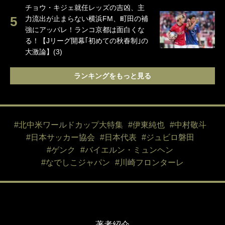
チョウ・キジェ就任レッズの吉凶、主
力流出が止まらない横浜FM、町田の補
強にアッパレ！ランコ京都は面白くな
る！【Jリーグ開幕｢初めての秋春制｣の
大激論】(3)
ランキングをもっと見る
#北中米ワールドカップ大特集
#伊東純也
#中村敬斗
#日本サッカー協会
#日本代表
#ジュビロ磐田
#ゲンク
#バイエルン・ミュンヘン
#なでしこジャパン
#川崎フロンターレ
著者紹介