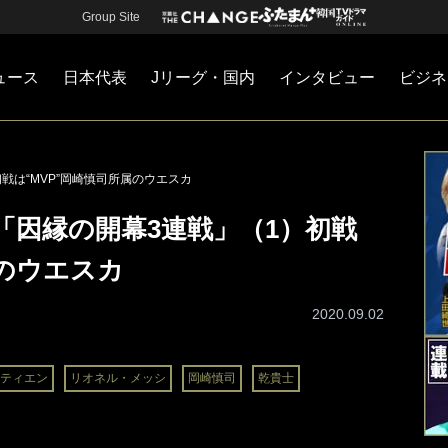
Group Site
ュース
日本代表
Jリーグ・国内
インタビュー
ビジネ
・国内
カー
ネジメント
Jリーグ・国内
戦術
注目選手
海外サッカー
監督
マネー
チームマネジメント
日本代表
戦は“MVP”岡崎慎司所属のウエスカ
「因縁の開幕3連戦」（1）初戦
属のウエスカ
2020.09.02
ティエン
リオネル・メッシ
岡崎慎司
乾貴士