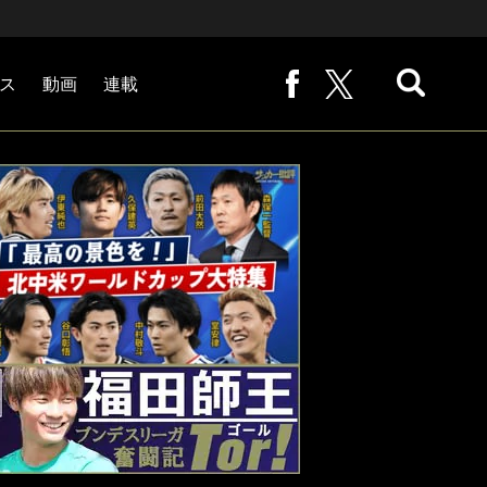
ス
動画
連載
熊崎敬の「路地から始まる処世術」
下田恒幸の「10倍面白くなるサッカー中継の見方」
サッカー批評PHOTOギャラリー「ピッチの焦点」
後藤健生の「蹴球放浪記」
原悦生PHOTOギャラリー「サッカー遠近」
「だれかに言いたくなる記録」
福田師王「ブンデスリーガ奮闘記 Tor!」
大住良之の「この世界のコーナーエリアから」