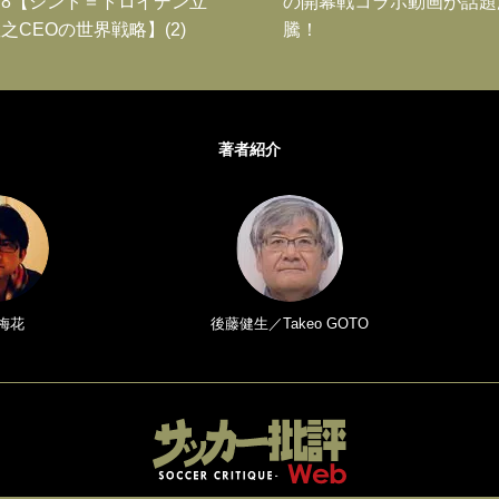
8【シント＝トロイデン立
の開幕戦コラボ動画が話題
之CEOの世界戦略】(2)
騰！
著者紹介
梅花
後藤健生／Takeo GOTO