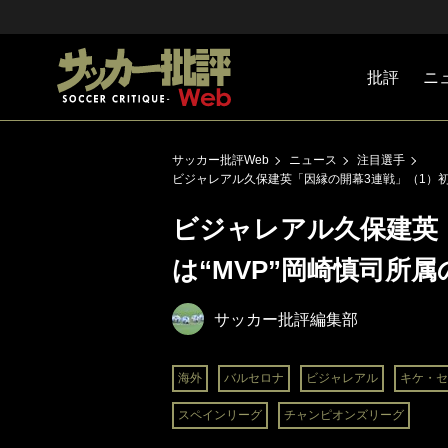
批評
ニ
Jリーグ
戦術
注目選手
海外サッ
監督
マネー
チームマ
日本代表
サッカー批評Web
ニュース
注目選手
ビジャレアル久保建英「因縁の開幕3連戦」（1）初
ビジャレアル久保建英
は“MVP”岡崎慎司所
サッカー批評編集部
海外
バルセロナ
ビジャレアル
キケ・セ
スペインリーグ
チャンピオンズリーグ