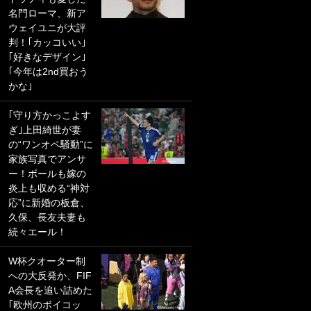
名門ローマ、新ア
PKにイタリア代表
ウェイユニが大評
GKも成す術なし！
判！｢カッコいい｣
｢ノーチャンスすぎ
｢好きなデザイン｣
るわ｣｢綺世のPKの
｢今年は2nd買おう
上手さは世界屈指
かな｣
かも｣
｢守り方かっこよす
｢また敬斗が魚に
ぎ｣上田綺世が妻
笑｣菅原由勢がW杯
の“ワンオペ騒動”に
戦士の夏休み秘蔵
家族写真でアンサ
ショット公開！ 川
ー！ボールも嫁の
口春奈と結婚のモ
炎上も収める“神対
テ男も登場で｢写真
応”に新婚の板倉、
全部楽しそう｣｢タ
久保、長友夫妻も
ケの水中かわいす
続々エール！
ぎる」
W杯クオーター制
｢セカンドで決まり
への大反発か、FIF
だな｣19歳の日本代
A会長を追い詰めた
表MFが加入したス
｢欧州のボイコッ
ペイン名門、“地中