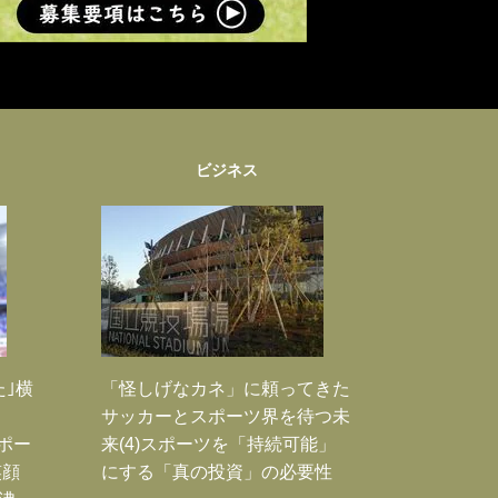
ビジネス
た｣横
「怪しげなカネ」に頼ってきた
サッカーとスポーツ界を待つ未
Jポー
来(4)スポーツを「持続可能」
笑顔
にする「真の投資」の必要性