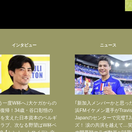
インタビュー
ニュース
う一度W杯へ｣大ケガからの
｢新加入メンバーかと思っ
復帰！34歳・谷口彰悟の
浜FMイケメン選手がTravis
跡を支えた日本資本のベルギ
Japanのセンターで完璧T
クラブ、次なる野望はW杯ベ
ズ！ 涙の共演を越えて…