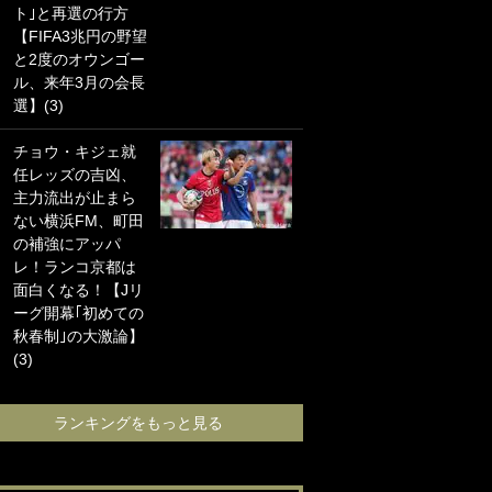
ト｣と再選の行方
海の夕日”新アウェ
【FIFA3兆円の野望
イユニに大反響｢か
と2度のオウンゴー
っこよすぎ｣｢革新
ル、来年3月の会長
的｣｢ソソられる！｣
選】(3)
｢お土産最高すぎ
チョウ・キジェ就
笑｣｢どうやって入
任レッズの吉凶、
手？｣ブライトン帰
主力流出が止まら
還の三笘薫、同僚
ない横浜FM、町田
に“ポケカ”をプレゼ
の補強にアッパ
ント！｢薫の笑顔見
レ！ランコ京都は
れてよかった｣｢大
面白くなる！【Jリ
喜びのリュテル可
ーグ開幕｢初めての
愛すぎ｣
秋春制｣の大激論】
(3)
ランキングをも
ランキングをもっと見る