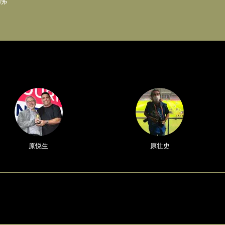
沸
原悦生
原壮史