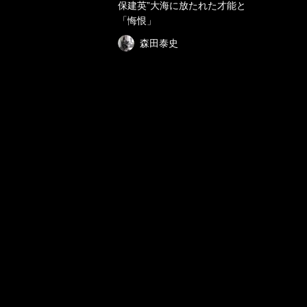
保建英”大海に放たれた才能と
「悔恨」
森田泰史