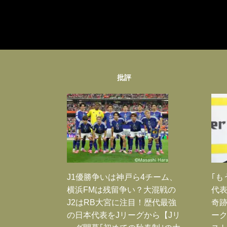
批評
J1優勝争いは神戸ら4チーム、
｢も
横浜FMは残留争い？大混戦の
代表
J2はRB大宮に注目！歴代最強
奇
の日本代表をJリーグから【Jリ
ー