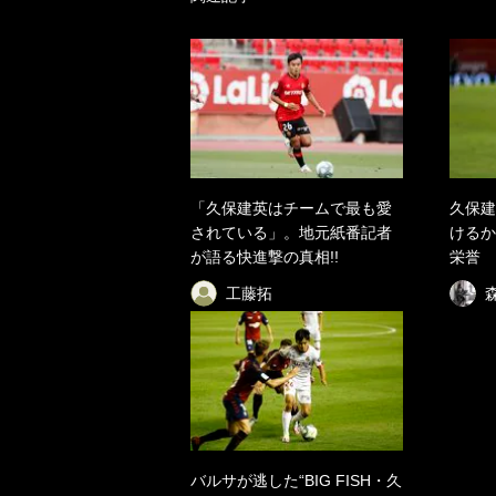
「久保建英はチームで最も愛
久保建
されている」。地元紙番記者
けるか
が語る快進撃の真相!!
栄誉
工藤拓
バルサが逃した“BIG FISH・久