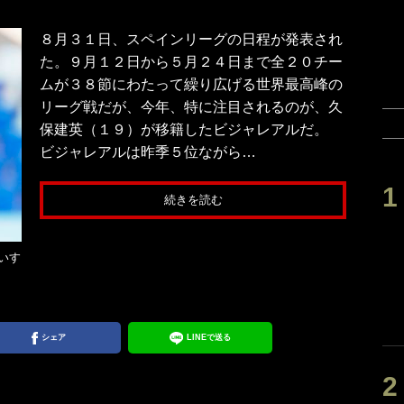
８月３１日、スペインリーグの日程が発表され
た。９月１２日から５月２４日まで全２０チー
ムが３８節にわたって繰り広げる世界最高峰の
リーグ戦だが、今年、特に注目されるのが、久
保建英（１９）が移籍したビジャレアルだ。
ビジャレアルは昨季５位ながら…
続きを読む
いす
シェア
LINEで送る