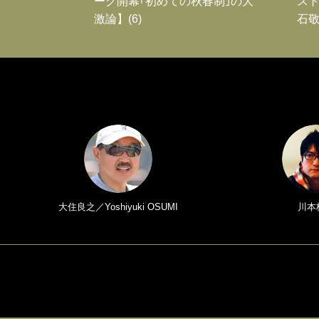
ーグ開幕｢初めての秋春制｣の大
スト
激論】(6)
石敬
大住良之／Yoshiyuki OSUMI
川本