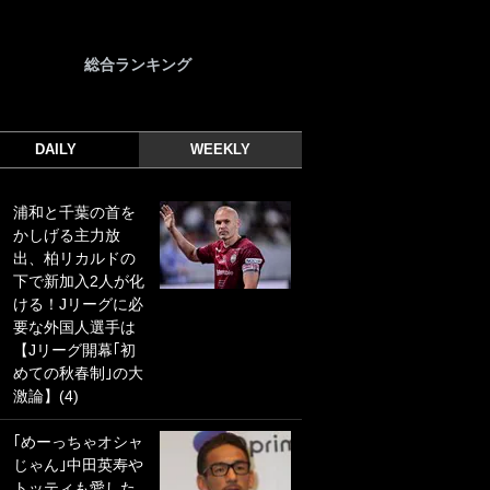
総合ランキング
DAILY
WEEKLY
浦和と千葉の首を
｢光の速さじゃん｣
かしげる主力放
｢えっぐいミドル｣
出、柏リカルドの
ドイツ名門移籍の
下で新加入2人が化
日本代表23歳ボラ
ける！Jリーグに必
ンチ、移籍後初ゴ
要な外国人選手は
ールに驚愕！｢見た
【Jリーグ開幕｢初
事ないシュートや｣
めての秋春制｣の大
｢聡がどんどん遠く
激論】(4)
なっていく」
｢めーっちゃオシャ
｢誰が止めれんねん
じゃん｣中田英寿や
w｣フェイエ上田綺
トッティも愛した
世の“神コース”弾丸