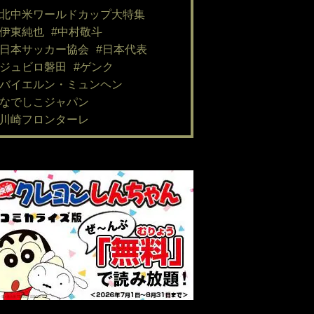
#北中米ワールドカップ大特集
#伊東純也
#中村敬斗
#日本サッカー協会
#日本代表
#ジュビロ磐田
#ゲンク
#バイエルン・ミュンヘン
#なでしこジャパン
#川崎フロンターレ