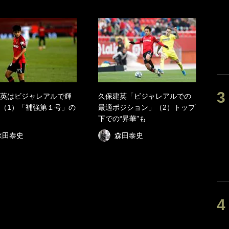
英はビジャレアルで輝
久保建英「ビジャレアルでの
（1）「補強第１号」の
最適ポジション」（2）トップ
下での“昇華”も
森田泰史
森田泰史