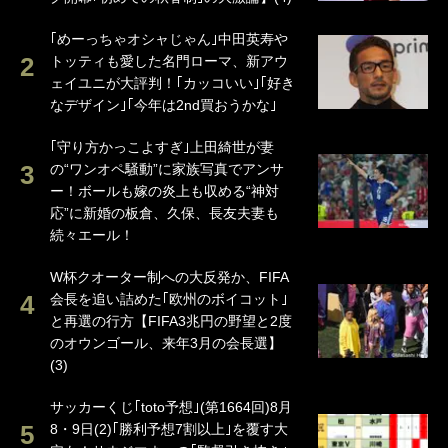
｢めーっちゃオシャじゃん｣中田英寿や
トッティも愛した名門ローマ、新アウ
ェイユニが大評判！｢カッコいい｣｢好き
なデザイン｣｢今年は2nd買おうかな｣
｢守り方かっこよすぎ｣上田綺世が妻
の“ワンオペ騒動”に家族写真でアンサ
ー！ボールも嫁の炎上も収める“神対
応”に新婚の板倉、久保、長友夫妻も
続々エール！
W杯クオーター制への大反発か、FIFA
会長を追い詰めた｢欧州のボイコット｣
と再選の行方【FIFA3兆円の野望と2度
のオウンゴール、来年3月の会長選】
(3)
サッカーくじ｢toto予想｣(第1664回)8月
8・9日(2)｢勝利予想7割以上｣を覆す大