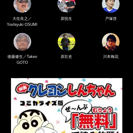
大住良之／
原悦生
戸塚啓
Yoshiyuki OSUMI
後藤健生／Takeo
原壮史
川本梅花
GOTO