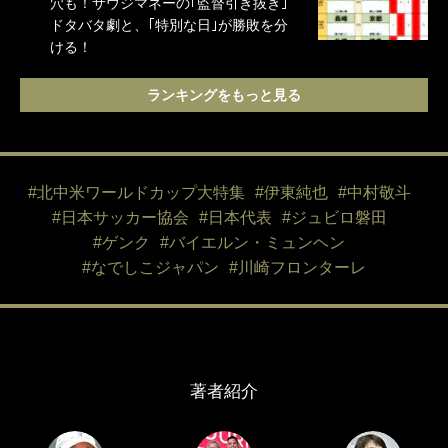
穴も！サウジマネーの｢監督引き抜き｣
ドタバタ劇と、｢特別な日｣が勝敗を分
ける！
ランキングをもっと見る
#北中米ワールドカップ大特集
#伊東純也
#中村敬斗
#日本サッカー協会
#日本代表
#ジュビロ磐田
#ゲンク
#バイエルン・ミュンヘン
#なでしこジャパン
#川崎フロンターレ
著者紹介