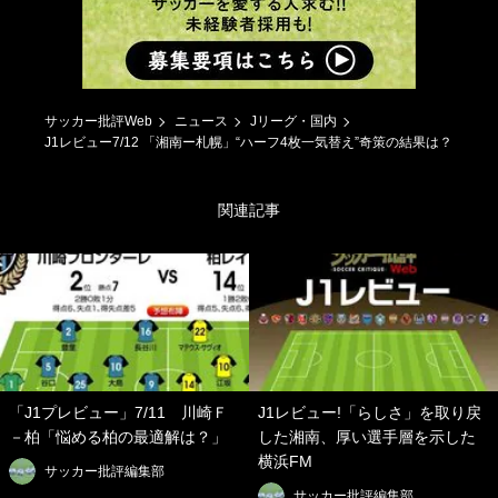
サッカー批評Web
ニュース
Jリーグ・国内
J1レビュー7/12 「湘南ー札幌」“ハーフ4枚一気替え”奇策の結果は？
関連記事
「J1プレビュー」7/11 川崎Ｆ
J1レビュー!「らしさ」を取り戻
－柏「悩める柏の最適解は？」
した湘南、厚い選手層を示した
横浜FM
サッカー批評編集部
サッカー批評編集部