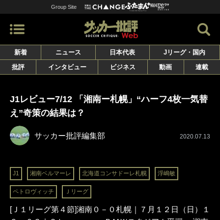
Group Site
新着
ニュース
日本代表
Jリーグ・国内
批評
インタビュー
ビジネス
動画
連載
J1レビュー7/12 「湘南ー札幌」“ハーフ4枚一気替
え”奇策の結果は？
サッカー批評編集部
2020.07.13
J1
湘南ベルマーレ
北海道コンサドーレ札幌
浮嶋敏
ペトロヴィッチ
Ｊリーグ
[Ｊ１リーグ第４節]湘南０－０札幌｜７月１２日（日）１