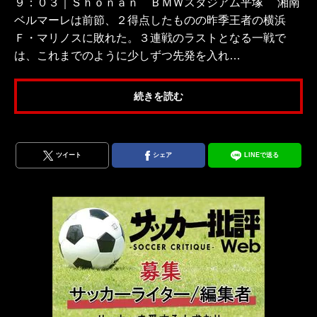
９：０３｜Ｓｈｏｎａｎ ＢＭＷスタジアム平塚 湘南
ベルマーレは前節、２得点したものの昨季王者の横浜
Ｆ・マリノスに敗れた。３連戦のラストとなる一戦で
は、これまでのように少しずつ先発を入れ…
続きを読む
ツイート
シェア
LINEで送る