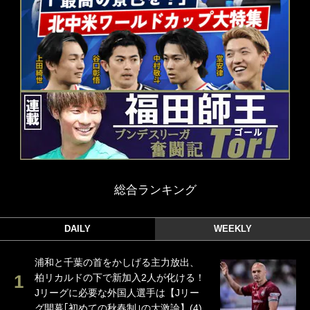
総合ランキング
DAILY
WEEKLY
浦和と千葉の首をかしげる主力放出、
柏リカルドの下で新加入2人が化ける！
Jリーグに必要な外国人選手は【Jリー
グ開幕｢初めての秋春制｣の大激論】(4)