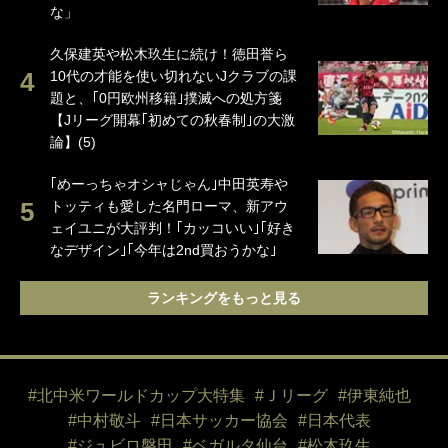
な」
久保建英や松木玖生に続け！徳田誉ら
10代の才能を使い切れないJクラブの課
題と、｢0円欧州移籍｣撲滅への処方箋
【Jリーグ開幕｢初めての秋春制｣の大激
論】(5)
｢めーっちゃオシャじゃん｣中田英寿や
トッティも愛した名門ローマ、新アウ
ェイユニが大評判！｢カッコいい｣｢好き
なデザイン｣｢今年は2nd買おうかな｣
ランキングをもっと見る
#北中米ワールドカップ大特集
#Ｊリーグ
#伊東純也
#中村敬斗
#日本サッカー協会
#日本代表
#ジュビロ磐田
#ベガルタ仙台
#松木玖生