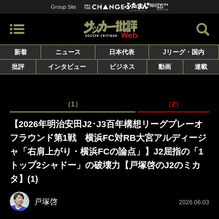
Group Site
新着
ニュース
日本代表
Jリーグ・国内
批評
インタビュー
ビジネス
動画
連載
（1）
（2）
【2026年明治安田J2･J3百年構想リーグプレーオ
フラウンド第1戦 横浜FC対RB大宮アルディージ
ャ「右肩上がり・横浜FCの論点」】J2屈指の「1
トップ2シャドー」の破壊力【戸塚啓のJ2のミカ
タ】(1)
戸塚啓
2026.06.03