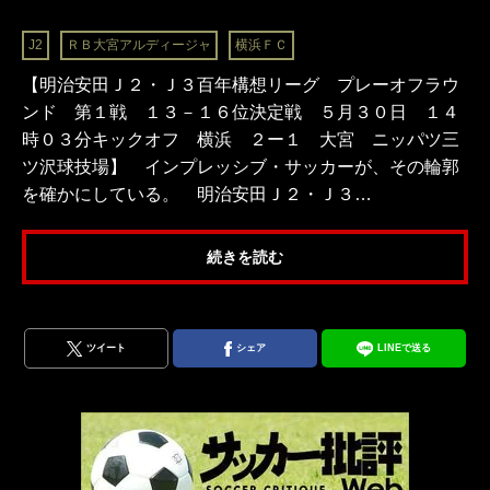
J2
ＲＢ大宮アルディージャ
横浜ＦＣ
【明治安田Ｊ２・Ｊ３百年構想リーグ プレーオフラウ
ンド 第１戦 １３－１６位決定戦 ５月３０日 １４
時０３分キックオフ 横浜 ２ー１ 大宮 ニッパツ三
ツ沢球技場】 インプレッシブ・サッカーが、その輪郭
を確かにしている。 明治安田Ｊ２・Ｊ３…
続きを読む
ツイート
シェア
LINEで送る