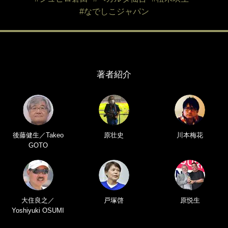
#なでしこジャパン
著者紹介
後藤健生／Takeo
原壮史
川本梅花
GOTO
大住良之／
戸塚啓
原悦生
Yoshiyuki OSUMI