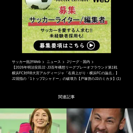
サッカー批評Web
ニュース
Jリーグ・国内
【2026年明治安田J2･J3百年構想リーグプレーオフラウンド第1戦
横浜FC対RB大宮アルディージャ「右肩上がり・横浜FCの論点」】
J2屈指の「1トップ2シャドー」の破壊力【戸塚啓のJ2のミカタ】(1)
関連記事