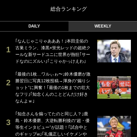
総合ランキング
DAILY
WEEKLY
｢なんじゃこりゃあああ！｣本田圭佑の
古巣ミラン、漆黒×蛍光レッドの超絶ク
ールな新サードユニに世界が熱狂｢サー
ドなのにズルい｣｢こりゃかっけえわ｣
｢最後の1枚…ワルぃゎ〜｣鈴木優磨が激
勝翌日に写真12枚投稿→渾身の“煽りシ
ョット”に興奮！｢最後の1枚までの壮大
なフリ｣｢知念くんのことどんだけ好き
なんよｗ｣
｢知念さんを煽ってたのと同じ人？｣鹿
島・鈴木優磨、大逆転勝利後の“超・優
等生インタビュー”が話題！｢試合中と
のギャップw｣｢礼儀正しいイケメンや