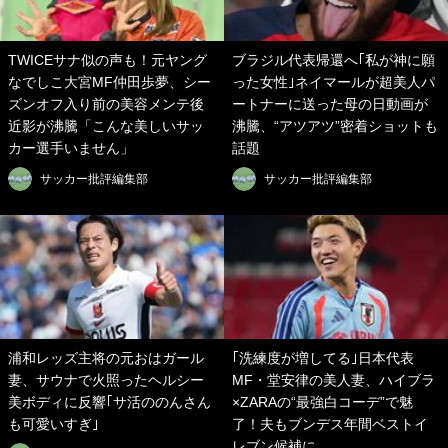
TWICEサナ似の声も！元ヤング
ブラジル代表帰還へ｢私が神に願
なでしこ大宮MF仲田歩夢、シー
った女性｣ネイマールが超美人パ
ズンオフ入り前の美容メンテ後
ートナーに送った母の日動画が
近影が沸騰「こんな美しいサッ
沸騰、“アツアツ”密着ショットも
カー選手いません」
話題
サッカー批評編集部
サッカー批評編集部
浦和レッズ主将の元おはガール
｢洗練度が増してる｣日本代表
妻、サウナで火照ったヘルシー
MF・堂安律の美人妻、ハイブラ
美ボディに反響｢サ活ののんさん
×ZARAの“最強白コーデ”で魅
も可愛いすぎ｣
了！夫もブンデス年間ベストイ
レブン候補に