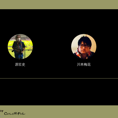
原壮史
川本梅花