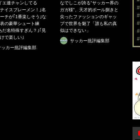
イエ連チャンしてる
なでしこが誇る“サッカー界の
｢ナイスブレーメン！｣名
ガガ様”、天才的ボール捌きと
ーチが｢1番楽しそう｣な
尖ったファッションのギャッ
表の豪華シュート練
プで世界を魅了「誰も私の真
あだ名特殊すぎん？｣｢見
似はできない」
けで楽しい｣
サッカー批評編集部
サッカー批評編集部