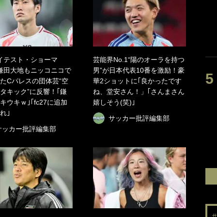
イテスト・ショーマ
芸能界No.1“陽のオーラを持つ
鎌田大地もニッコニコで
男”が日本代表10番を激励！豪
たCパレスの団体芸“空
華2ショットに｢良かったです
タキック”に反響！｢鎌
ね、堂安さん！」｢さんまさん
キウキｗ｣｢fc27に追加
嬉しそう(笑)｣
れ｣
サッカー批評編集部
サッカー批評編集部