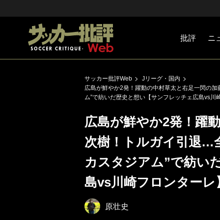
批評
ニ
Jリーグ
戦術
注目選手
海外サッ
監督
マネー
チームマ
日本代表
サッカー批評Web
Jリーグ・国内
広島が鮮やか2発！躍動の中村草太と右足一閃の加
ム”で紡いだ歴史と想い【サンフレッチェ広島vs川
広島が鮮やか2発！躍
次樹！トルガイ引退…
カスタジアム”で紡い
島vs川崎フロンターレ
原壮史