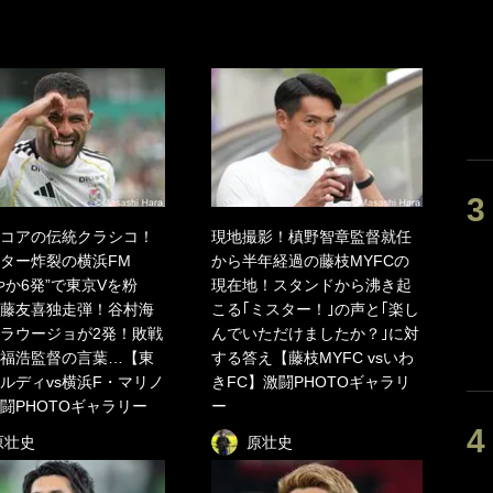
コアの伝統クラシコ！
現地撮影！槙野智章監督就任
ター炸裂の横浜FM
から半年経過の藤枝MYFCの
やか6発”で東京Vを粉
現在地！スタンドから沸き起
藤友喜独走弾！谷村海
こる｢ミスター！｣の声と｢楽し
ラウージョが2発！敗戦
んでいただけましたか？｣に対
福浩監督の言葉…【東
する答え【藤枝MYFC vsいわ
ルディvs横浜F・マリノ
きFC】激闘PHOTOギャラリ
闘PHOTOギャラリー
ー
原壮史
原壮史