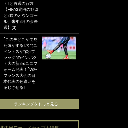
ト｣と再選の行方
海の夕日”新アウェ
【FIFA3兆円の野望
イユニに大反響｢か
と2度のオウンゴー
っこよすぎ｣｢革新
ル、来年3月の会長
的｣｢ソソられる！｣
選】(3)
｢お土産最高すぎ
｢この炎どこかで見
笑｣｢どうやって入
た気がする｣名門ユ
手？｣ブライトン帰
ベントスが“炎×ブ
還の三笘薫、同僚
ラック”のインパク
に“ポケカ”をプレゼ
ト大の新3rdユニフ
ント！｢薫の笑顔見
ォーム発表！｢W杯
れてよかった｣｢大
フランス大会の日
喜びのリュテル可
本代表の色違いを
愛すぎ｣
感じさせる｣
ランキングをも
ランキングをもっと見る
#北中米ワールドカップ大特集