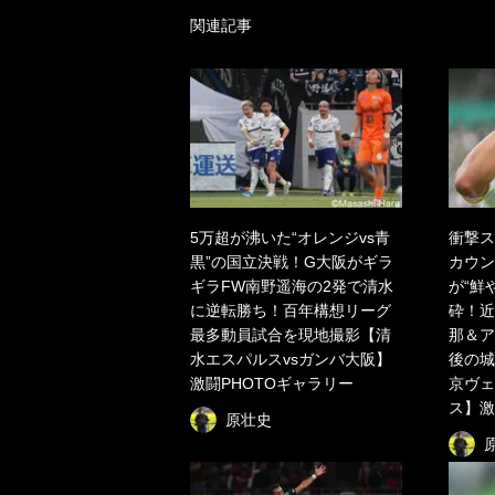
関連記事
5万超が沸いた“オレンジvs青
衝撃ス
黒”の国立決戦！G大阪がギラ
カウン
ギラFW南野遥海の2発で清水
が“鮮
に逆転勝ち！百年構想リーグ
砕！近
最多動員試合を現地撮影【清
那＆ア
水エスパルスvsガンバ大阪】
後の城
激闘PHOTOギャラリー
京ヴェ
ス】激
原壮史