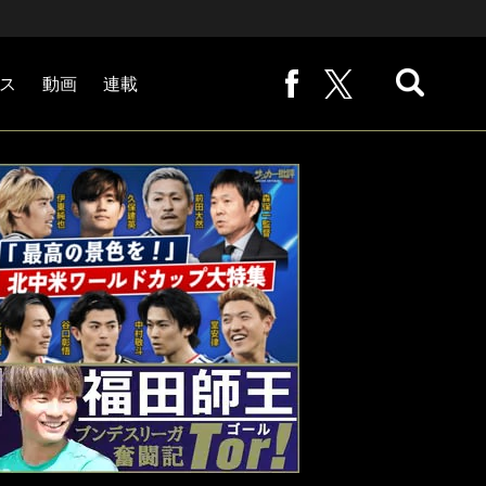
ス
動画
連載
熊崎敬の「路地から始まる処世術」
下田恒幸の「10倍面白くなるサッカー中継の見方」
サッカー批評PHOTOギャラリー「ピッチの焦点」
後藤健生の「蹴球放浪記」
原悦生PHOTOギャラリー「サッカー遠近」
「だれかに言いたくなる記録」
福田師王「ブンデスリーガ奮闘記 Tor!」
大住良之の「この世界のコーナーエリアから」