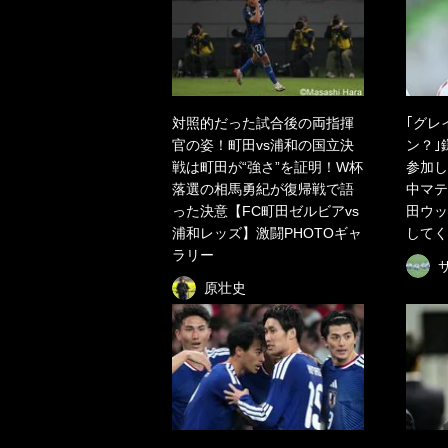
対照的だった試合後の両指揮
｢グレ
官の姿！町田vs浦和の国立決
ン？｣
戦は町田が“強さ”を証明！W杯
参加し
落選の相馬勇紀が復帰戦で語
中マテ
った決意【FC町田ゼルビアvs
田ウッ
浦和レッズ】激闘PHOTOギャ
してく
ラリー
原壮史