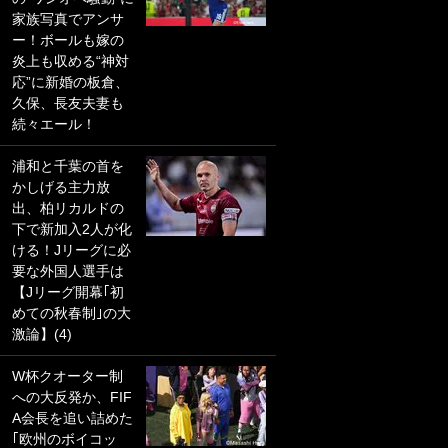
家族写真でアンサ
PKにイタリア代表
ー！ボールも嫁の
GKも成す術なし！
炎上も収める“神対
｢ノーチャンスすぎ
応”に新婚の板倉、
るわ｣｢綺世のPKの
久保、長友夫妻も
上手さは世界屈指
続々エール！
かも｣
浦和と千葉の首を
｢また敬斗が魚に
かしげる主力放
笑｣菅原由勢がW杯
出、柏リカルドの
戦士の夏休み秘蔵
下で新加入2人が化
ショット公開！ 川
ける！Jリーグに必
口春奈と結婚のモ
要な外国人選手は
テ男も登場で｢写真
【Jリーグ開幕｢初
全部楽しそう｣｢タ
めての秋春制｣の大
ケの水中かわいす
激論】(4)
ぎる」
W杯クオーター制
｢セカンドで決まり
への大反発か、FIF
だな｣19歳の日本代
A会長を追い詰めた
表MFが加入したス
｢欧州のボイコッ
ペイン名門、“地中