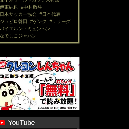
#伊東純也
#中村敬斗
#日本サッカー協会
#日本代表
#ジュビロ磐田
#ゲンク
#Ｊリーグ
#バイエルン・ミュンヘン
#なでしこジャパン
YouTube