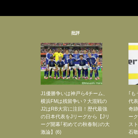
批評
J1優勝争いは神戸ら4チーム、
｢も
横浜FMは残留争い？大混戦の
代表
J2はRB大宮に注目！歴代最強
奇
の日本代表をJリーグから【Jリ
ー
ーグ開幕｢初めての秋春制｣の大
スト
激論】(6)
石敬