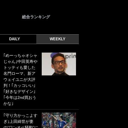
総合ランキング
DAILY
WEEKLY
｢めーっちゃオシャ
｢光の速さじゃん｣
じゃん｣中田英寿や
｢えっぐいミドル｣
トッティも愛した
ドイツ名門移籍の
名門ローマ、新ア
日本代表23歳ボラ
ウェイユニが大評
ンチ、移籍後初ゴ
判！｢カッコいい｣
ールに驚愕！｢見た
｢好きなデザイン｣
事ないシュートや｣
｢今年は2nd買おう
｢聡がどんどん遠く
かな｣
なっていく」
｢守り方かっこよす
｢誰が止めれんねん
ぎ｣上田綺世が妻
w｣フェイエ上田綺
の“ワンオペ騒動”に
世の“神コース”弾丸