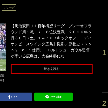
Ｊリーグ
【明治安田Ｊ１百年構想リーグ プレーオフラ
ウンド第１戦 ７－８位決定戦 ２０２６年５
月３０日（土）１４：０３キックオフ エディ
オンピースウイング広島】撮影／原壮史（Ｓｏ
ｎｙ α－１使用） バルトシュ・ガウル監督
が率いる広島は、大会終盤にな…
続きを読む
藤陸
使用）
シェア
LINEで送る