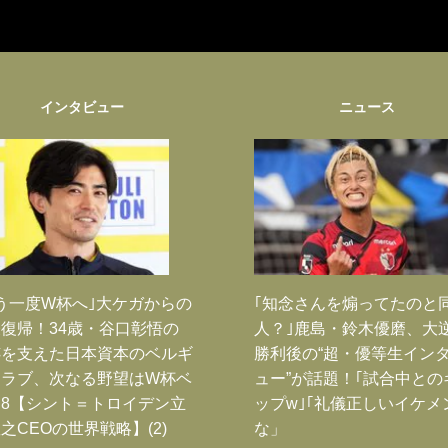
インタビュー
ニュース
う一度W杯へ｣大ケガからの
｢知念さんを煽ってたのと
復帰！34歳・谷口彰悟の
人？｣鹿島・鈴木優磨、大
跡を支えた日本資本のベルギ
勝利後の“超・優等生イン
クラブ、次なる野望はW杯ベ
ュー”が話題！｢試合中との
8【シント＝トロイデン立
ップw｣｢礼儀正しいイケメ
之CEOの世界戦略】(2)
な」