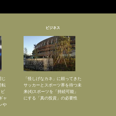
ビジネス
同じ
「怪しげなカネ」に頼ってきた
逆転
サッカーとスポーツ界を待つ未
タビ
来(4)スポーツを「持続可能」
ギャ
にする「真の投資」の必要性
ンや