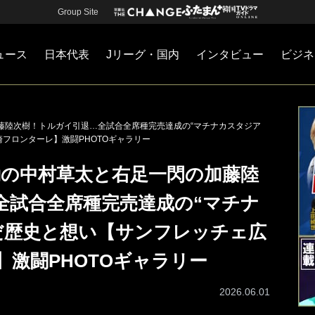
Group Site
ュース
日本代表
Jリーグ・国内
インタビュー
ビジネ
・国内
カー
ネジメント
Jリーグ・国内
戦術
注目選手
海外サッカー
監督
マネー
チームマネジメント
日本代表
藤陸次樹！トルガイ引退…全試合全席種完売達成の“マチナカスタジア
崎フロンターレ】激闘PHOTOギャラリー
動の中村草太と右足一閃の加藤陸
全試合全席種完売達成の“マチナ
だ歴史と想い【サンフレッチェ広
】激闘PHOTOギャラリー
2026.06.01