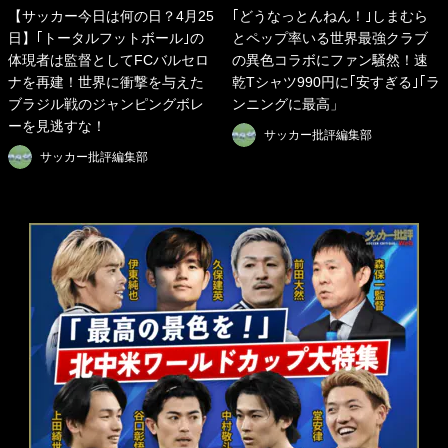
【サッカー今日は何の日？4月25
｢どうなっとんねん！｣しまむら
日】｢トータルフットボール｣の
とペップ率いる世界最強クラブ
体現者は監督としてFCバルセロ
の異色コラボにファン騒然！速
ナを再建！世界に衝撃を与えた
乾Tシャツ990円に｢安すぎる｣｢ラ
ブラジル戦のジャンピングボレ
ンニングに最高」
ーを見逃すな！
サッカー批評編集部
サッカー批評編集部