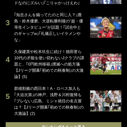
ドなのにズルい｣｢こりゃかっけえわ｣
｢知念さんを煽ってたのと同じ人？｣鹿
島・鈴木優磨、大逆転勝利後の“超・優
等生インタビュー”が話題！｢試合中と
のギャップw｣｢礼儀正しいイケメンや
な」
久保建英や松木玖生に続け！徳田誉ら
10代の才能を使い切れないJクラブの課
題と、｢0円欧州移籍｣撲滅への処方箋
【Jリーグ開幕｢初めての秋春制｣の大激
論】(5)
群雄割拠の西日本！A・ロペス加入も
｢大迫次第｣の神戸、浅野＆川村復帰も
｢ブレない｣広島、ミシャ就任の名古屋
は？【Jリーグ開幕｢初めての秋春制｣の
大激論】(2)