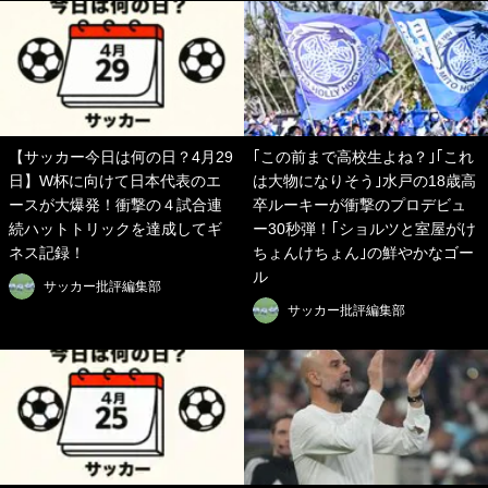
【サッカー今日は何の日？4月29
｢この前まで高校生よね？｣｢これ
日】W杯に向けて日本代表のエ
は大物になりそう｣水戸の18歳高
ースが大爆発！衝撃の４試合連
卒ルーキーが衝撃のプロデビュ
続ハットトリックを達成してギ
ー30秒弾！｢ショルツと室屋がけ
ネス記録！
ちょんけちょん｣の鮮やかなゴー
ル
サッカー批評編集部
サッカー批評編集部