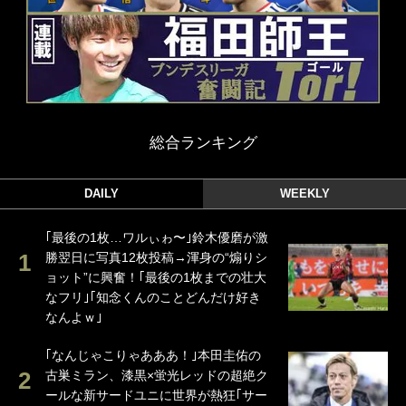
総合ランキング
DAILY
WEEKLY
｢最後の1枚…ワルぃゎ〜｣鈴木優磨が激
勝翌日に写真12枚投稿→渾身の“煽りシ
ョット”に興奮！｢最後の1枚までの壮大
なフリ｣｢知念くんのことどんだけ好き
なんよｗ｣
｢なんじゃこりゃあああ！｣本田圭佑の
古巣ミラン、漆黒×蛍光レッドの超絶ク
ールな新サードユニに世界が熱狂｢サー