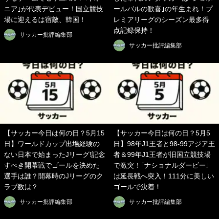
ニア｣が代表デビュー！国立競技
ールバルの歓喜｣の年生まれ！プ
場に迎えるは宿敵、韓国！
レミアリーグのシーズン最多得
点記録保持！
サッカー批評編集部
サッカー批評編集部
【サッカー今日は何の日？5月15
【サッカー今日は何の日？5月5
日】ワールドカップ出場経験の
日】98年J1王者と98-99アジア王
ない日本で始まったJリーグ!記念
者＆99年J1王者が旧国立競技場
すべき開幕戦でゴールを決めた
で激突！｢ナショナルダービー｣
選手は誰？開幕時のJリーグのク
は延長戦へ突入！111分に美しい
ラブ数は？
ゴールで決着！
サッカー批評編集部
サッカー批評編集部