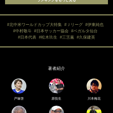
ランキングをもっと見る
#北中米ワールドカップ大特集
#Ｊリーグ
#伊東純也
#中村敬斗
#日本サッカー協会
#ベガルタ仙台
#日本代表
#松木玖生
#三笘薫
#久保建英
著者紹介
戸塚啓
原悦生
川本梅花