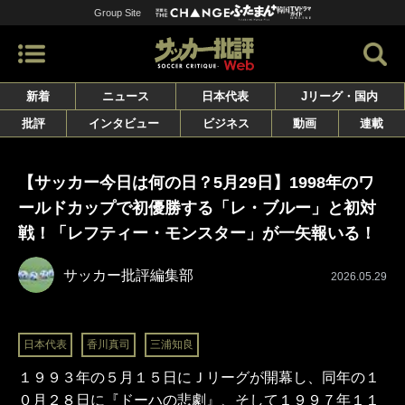
Group Site
新着
ニュース
日本代表
Jリーグ・国内
批評
インタビュー
ビジネス
動画
連載
【サッカー今日は何の日？5月29日】1998年のワ
ールドカップで初優勝する「レ・ブルー」と初対
戦！「レフティー・モンスター」が一矢報いる！
サッカー批評編集部
2026.05.29
日本代表
香川真司
三浦知良
１９９３年の５月１５日にＪリーグが開幕し、同年の１
０月２８日に『ドーハの悲劇』、そして１９９７年１１