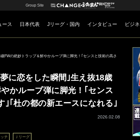
Group Site
ュース
日本代表
Jリーグ・国内
インタビュー
ビジネ
・国内
カー
ネジメント
Jリーグ・国内
戦術
注目選手
海外サッカー
監督
マネー
チームマネジメント
日本代表
18歳FWの絶妙トラップ＆鮮やかルーブ弾に脚光！｢センスと技術の高さ
歩夢に恋をした瞬間｣生え抜18歳
鮮やかルーブ弾に脚光！｢センス
｣｢杜の都の新エースになれる｣
2026.02.08
ニッチ
Ｊリーグ