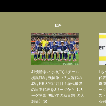
批評
J1優勝争いは神戸ら4チーム、
｢も
横浜FMは残留争い？大混戦の
代表
J2はRB大宮に注目！歴代最強
奇
の日本代表をJリーグから【Jリ
ー
ーグ開幕｢初めての秋春制｣の大
スト
激論】(6)
石敬