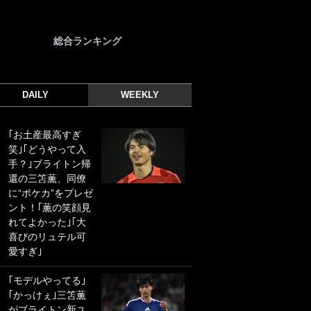
総合ランキング
DAILY
WEEKLY
｢お土産最高すぎ
｢光の速さじゃん｣
笑｣｢どうやって入
｢えっぐいミドル｣
手？｣ブライトン帰
ドイツ名門移籍の
還の三笘薫、同僚
日本代表23歳ボラ
に“ポケカ”をプレゼ
ンチ、移籍後初ゴ
ント！｢薫の笑顔見
ールに驚愕！｢見た
れてよかった｣｢大
事ないシュートや｣
喜びのリュテル可
｢聡がどんどん遠く
愛すぎ｣
なっていく」
｢モデルやってる｣
｢誰が止めれんねん
｢かっけぇ｣三笘薫
w｣フェイエ上田綺
がブライトン新ユ
世の“神コース”弾丸