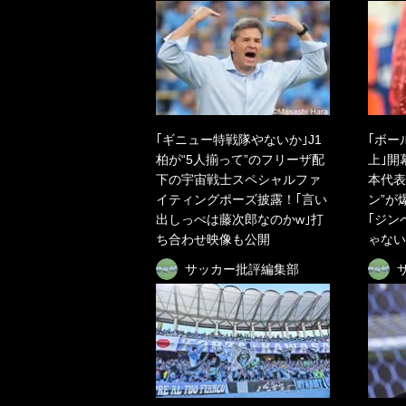
｢ギニュー特戦隊やないか｣J1
｢ボー
柏が“5人揃って”のフリーザ配
上｣開
下の宇宙戦士スペシャルファ
本代表
イティングポーズ披露！｢言い
ン”が
出しっぺは藤次郎なのかw｣打
｢ジン
ち合わせ映像も公開
ゃない
サッカー批評編集部