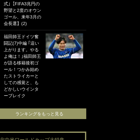
式｣【FIFA3兆円の
海の夕日”新アウェ
野望と2度のオウン
イユニに大反響｢か
ゴール、来年3月の
っこよすぎ｣｢革新
会長選】(2)
的｣｢ソソられる！｣
福田師王ドイツ奮
｢嫁さん美人すぎる
闘記(7)中編 ｢這い
て｣W杯で日本を沈
上がります。やる
めた“天敵FW”が結
よ俺は！｣福田師王
婚！ 才色兼備の妻
が語る移籍後初ゴ
との挙式ショット
ール！つかみ始め
に｢セレソン妻の中
たストライカーと
で一番美人｣｢ミラ
しての感覚と、も
ンダ･カーに似て
どかしいウインタ
る｣
ーブレイク
ランキングをも
ランキングをもっと見る
#北中米ワールドカップ大特集