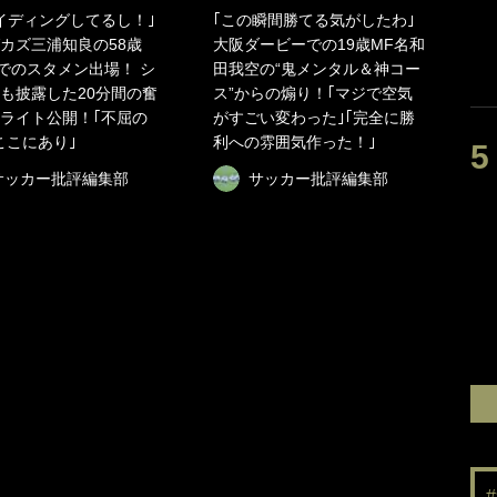
イディングしてるし！｣
｢この瞬間勝てる気がしたわ｣
カズ三浦知良の58歳
大阪ダービーでの19歳MF名和
日でのスタメン出場！ シ
田我空の“鬼メンタル＆神コー
も披露した20分間の奮
ス”からの煽り！｢マジで空気
ライト公開！｢不屈の
がすごい変わった｣｢完全に勝
Gここにあり｣
利への雰囲気作った！｣
サッカー批評編集部
サッカー批評編集部