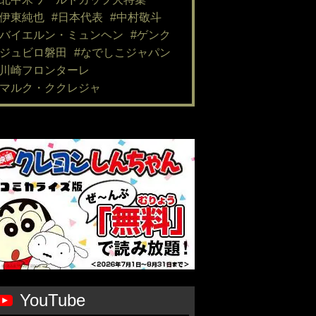
#伊東純也
#日本代表
#中村敬斗
#バイエルン・ミュンヘン
#ゲンク
#ジュビロ磐田
#なでしこジャパン
#川崎フロンターレ
#マルク・ククレジャ
YouTube