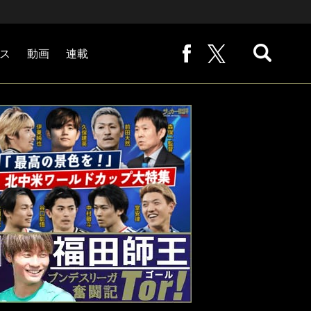
ス
動画
連載
熊崎敬の「路地から始まる処世術」
下田恒幸の「10倍面白くなるサッカー中継の見方」
サッカー批評PHOTOギャラリー「ピッチの焦点」
後藤健生の「蹴球放浪記」
原悦生PHOTOギャラリー「サッカー遠近」
「だれかに言いたくなる記録」
福田師王「ブンデスリーガ奮闘記 Tor!」
大住良之の「この世界のコーナーエリアから」