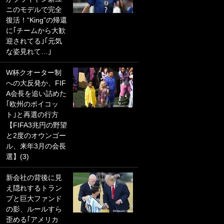
ニのモデルで完全
PKにイタリア代表
復活！“King”の帰還
GKも成す術なし！
に｢チームから大歓
｢ノーチャンスすぎ
迎されてる｣｢元気
るわ｣｢綺世のPKの
な姿見れて…｣
上手さは世界屈指
かも｣
W杯クオーター制
への大反発か、FIF
｢また敬斗が魚に
A会長を追い詰めた
笑｣菅原由勢がW杯
｢欧州のボイコッ
戦士の夏休み秘蔵
ト｣と再選の行方
ショット公開！ 川
【FIFA3兆円の野望
口春奈と結婚のモ
と2度のオウンゴー
テ男も登場で｢写真
ル、来年3月の会長
全部楽しそう｣｢タ
選】(3)
ケの水中かわいす
ぎる」
新会社の背後に見
え隠れするトラン
｢セカンドで決まり
プと巨大ファンド
だな｣19歳の日本代
の影、ルールすら
表MFが加入したス
歪める｢アメリカ
ペイン名門、“地中