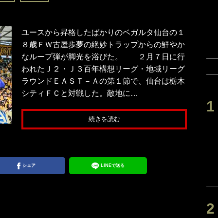
ユースから昇格したばかりのベガルタ仙台の１
８歳ＦＷ古屋歩夢の絶妙トラップからの鮮やか
なループ弾が脚光を浴びた。 ２月７日に行
われたＪ２・Ｊ３百年構想リーグ・地域リーグ
ラウンドＥＡＳＴ－Ａの第１節で、仙台は栃木
シティＦＣと対戦した。敵地に…
続きを読む
シェア
LINEで送る