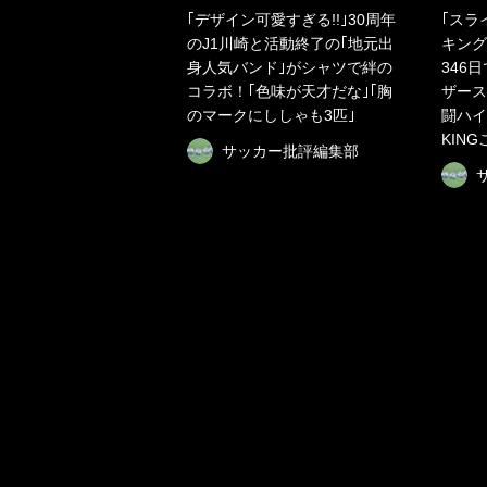
｢デザイン可愛すぎる!!｣30周年
｢スラ
のJ1川崎と活動終了の｢地元出
キング
身人気バンド｣がシャツで絆の
346
コラボ！｢色味が天才だな｣｢胸
ザース
のマークにししゃも3匹｣
闘ハイ
KIN
サッカー批評編集部