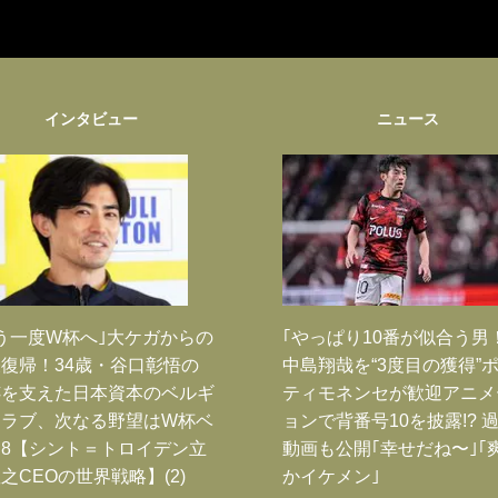
インタビュー
ニュース
う一度W杯へ｣大ケガからの
｢やっぱり10番が似合う男
復帰！34歳・谷口彰悟の
中島翔哉を“3度目の獲得”
跡を支えた日本資本のベルギ
ティモネンセが歓迎アニメ
クラブ、次なる野望はW杯ベ
ョンで背番号10を披露!? 
8【シント＝トロイデン立
動画も公開｢幸せだね〜｣｢
之CEOの世界戦略】(2)
かイケメン｣