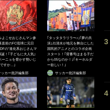
ルよこせおじさんマン参
｢タッタタラリラ〜♪｣｢夢の共
幕直前のFC琉球に元日
演｣J1清水が地元を舞台にした
DFの“進化系おじさんマ
国民的アニメとのコラボ企画
爆誕！｢子どもに大人気｣
スタート！｢背番号はまる子だ
ベーニョを脅かす勢いじ
から05なのか！｣｢キーホルダ
ですか…｣
ー欲しい！｣
サッカー批評編集部
サッカー批評編集部