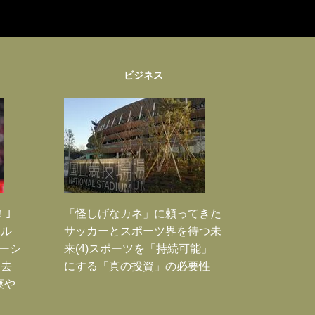
ビジネス
！｣
「怪しげなカネ」に頼ってきた
ポル
サッカーとスポーツ界を待つ未
ーシ
来(4)スポーツを「持続可能」
過去
にする「真の投資」の必要性
爽や