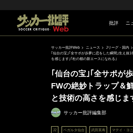
批評
ニ
Jリーグ
戦術
注目選手
海外サッ
監督
マネー
チームマ
日本代表
サッカー批評Web
ニュース
Jリーグ・国内
｢仙台の宝｣｢全サポが歩夢に恋をした瞬間｣生え抜
を感じます｣｢杜の都の新エースになれる｣
｢仙台の宝｣｢全サポが
FWの絶妙トラップ＆
と技術の高さを感じます
サッカー批評編集部
J2
ベガルタ仙台
武田英寿
マテイ・ヨ