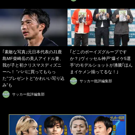
｢素敵な写真｣元日本代表のJ1鹿
｢どこのボーイズグループです
島MF柴崎岳の美人アイドル妻、
か？｣ヴィッセル神戸“爆イケ5選
我が子と初クリスマスディズニ
手”のモデルショットが沸騰｢ほん
ーへ！ “パパに買ってもらっ
まイケメン揃ってるな！｣
た”プレゼントと“かわいい写り込
サッカー批評編集部
み”も
サッカー批評編集部