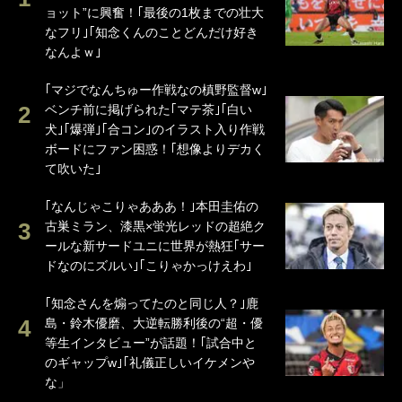
ョット”に興奮！｢最後の1枚までの壮大
なフリ｣｢知念くんのことどんだけ好き
なんよｗ｣
｢マジでなんちゅー作戦なの槙野監督w｣
ベンチ前に掲げられた｢マテ茶｣｢白い
犬｣｢爆弾｣｢合コン｣のイラスト入り作戦
ボードにファン困惑！｢想像よりデカく
て吹いた｣
｢なんじゃこりゃあああ！｣本田圭佑の
古巣ミラン、漆黒×蛍光レッドの超絶ク
ールな新サードユニに世界が熱狂｢サー
ドなのにズルい｣｢こりゃかっけえわ｣
｢知念さんを煽ってたのと同じ人？｣鹿
島・鈴木優磨、大逆転勝利後の“超・優
等生インタビュー”が話題！｢試合中と
のギャップw｣｢礼儀正しいイケメンや
な」