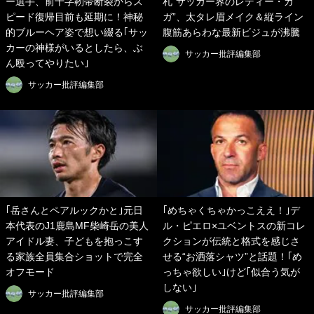
ー選手、前十字靭帯断裂からス
札“サッカー界のレディー・ガ
ピード復帰目前も延期に！神秘
ガ”、太タレ眉メイク＆縦ライン
的ブルーヘア姿で想い綴る｢サッ
腹筋あらわな最新ビジュが沸騰
カーの神様がいるとしたら、ぶ
サッカー批評編集部
ん殴ってやりたい｣
サッカー批評編集部
｢岳さんとペアルックかと｣元日
｢めちゃくちゃかっこええ！｣デ
本代表のJ1鹿島MF柴崎岳の美人
ル・ピエロ×ユベントスの新コレ
アイドル妻、子どもを抱っこす
クションが伝統と格式を感じさ
る家族全員集合ショットで完全
せる“お洒落シャツ”と話題！｢め
オフモード
っちゃ欲しい｣けど｢似合う気が
しない｣
サッカー批評編集部
サッカー批評編集部