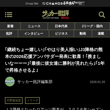
Group Site
新着
ニュース
日本代表
Jリーグ・国内
批評
インタビュー
ビジネス
動画
連載
｢継続ちょー嬉しい｣｢やはり美人揃い｣J3降格の熊
本の2026応援アンバサダー発表に歓喜！｢羨まし
いなーーー｣｢最後に彼女達に勝利が見れたら｣｢1年
で昇格させるよ｣
サッカー批評編集部
2026.01.20
片野坂知宏
Ｊリーグ
Ｊ３降格となったロアッソ熊本が、２０２６年シーズン