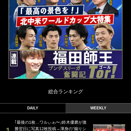
総合ランキング
DAILY
WEEKLY
｢最後の1枚…ワルぃゎ〜｣鈴木優磨が激
勝翌日に写真12枚投稿→渾身の“煽りシ