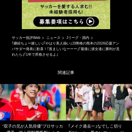
サッカー批評Web
ニュース
Jリーグ・国内
｢継続ちょー嬉しい｣｢やはり美人揃い｣J3降格の熊本の2026応援アン
バサダー発表に歓喜！｢羨ましいなーーー｣｢最後に彼女達に勝利が見
れたら｣｢1年で昇格させるよ｣
関連記事
“双子の兄が人気俳優”プロサッカ
｢メイク過去一｣なでしこ切り