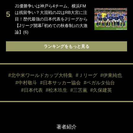
J1優勝争いは神戸ら4チーム、横浜FM
は残留争い？大混戦のJ2はRB大宮に注
目！歴代最強の日本代表をJリーグから
【Jリーグ開幕｢初めての秋春制｣の大激
論】(6)
ランキングをもっと見る
#北中米ワールドカップ大特集
#Ｊリーグ
#伊東純也
#中村敬斗
#日本サッカー協会
#ベガルタ仙台
#日本代表
#松木玖生
#三笘薫
#久保建英
著者紹介