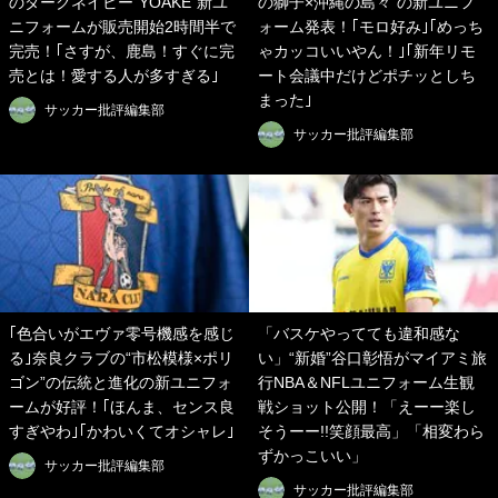
のダークネイビー“YOAKE”新ユ
の獅子×沖縄の島々”の新ユニフ
ニフォームが販売開始2時間半で
ォーム発表！｢モロ好み｣｢めっち
完売！｢さすが、鹿島！すぐに完
ゃカッコいいやん！｣｢新年リモ
売とは！愛する人が多すぎる｣
ート会議中だけどポチッとしち
まった｣
サッカー批評編集部
サッカー批評編集部
｢色合いがエヴァ零号機感を感じ
「バスケやってても違和感な
る｣奈良クラブの“市松模様×ポリ
い」“新婚”谷口彰悟がマイアミ旅
ゴン”の伝統と進化の新ユニフォ
行NBA＆NFLユニフォーム生観
ームが好評！｢ほんま、センス良
戦ショット公開！「えーー楽し
すぎやわ｣｢かわいくてオシャレ｣
そうーー!!笑顔最高」「相変わら
ずかっこいい」
サッカー批評編集部
サッカー批評編集部