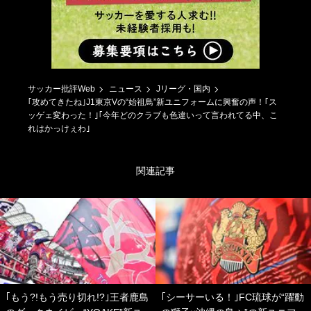
サッカー批評Web
ニュース
Jリーグ・国内
｢攻めてきたね｣J1東京Vの“始祖鳥”新ユニフォームに興奮の声！｢ス
ッゲェ変わった！｣｢今年どのクラブも色違いって言われてる中、こ
れはかっけぇわ｣
関連記事
｢もう?!もう売り切れ!?｣王者鹿島
｢シーサーいる！｣FC琉球が“躍動