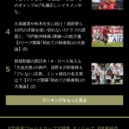
のギャップw｣｢礼儀正しいイケメンや
な」
久保建英や松木玖生に続け！徳田誉ら
10代の才能を使い切れないJクラブの課
題と、｢0円欧州移籍｣撲滅への処方箋
【Jリーグ開幕｢初めての秋春制｣の大激
論】(5)
群雄割拠の西日本！A・ロペス加入も
｢大迫次第｣の神戸、浅野＆川村復帰も
｢ブレない｣広島、ミシャ就任の名古屋
は？【Jリーグ開幕｢初めての秋春制｣の
大激論】(2)
ランキングをもっと見る
#北中米ワールドカップ大特集
#Ｊリーグ
#伊東純也