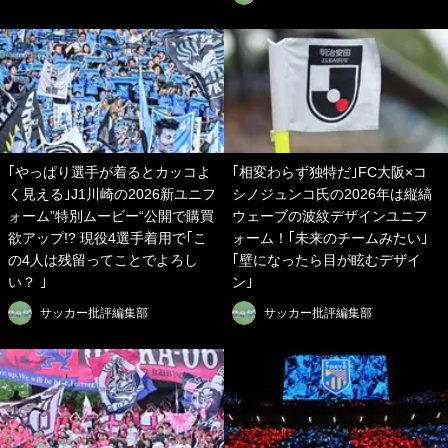
｢やっぱり選手が着るとカッコよ
｢相変わらず独特だ｣FC大阪×コ
く見える｣J1川崎の2026新ユニフ
シノジュンコ氏の2026年は縦縞
ォーム”特別ムービー“公開で購買
ウェーブの波紋デザインユニフ
欲アップ!? 現役4選手着用で｢こ
ォーム！｢未来のチームみたい｣
の4人は残留ってことでよろし
｢壁になったら目が眩むデザイ
い？ ｣
ン｣
サッカー批評編集部
サッカー批評編集部