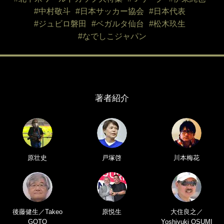
#中村敬斗
#日本サッカー協会
#日本代表
#ジュビロ磐田
#ベガルタ仙台
#松木玖生
#なでしこジャパン
著者紹介
原壮史
戸塚啓
川本梅花
後藤健生／Takeo
原悦生
大住良之／
GOTO
Yoshiyuki OSUMI