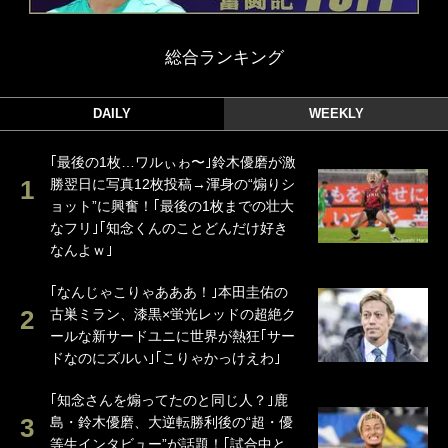
総合ランキング
DAILY
WEEKLY
｢最後の1枚…ワルぃゎ〜｣鈴木優磨が激
勝翌日に写真12枚投稿→渾身の“煽りシ
ョット”に興奮！｢最後の1枚までの壮大
なフリ｣｢知念くんのことどんだけ好き
なんよｗ｣
｢なんじゃこりゃあああ！｣本田圭佑の
古巣ミラン、漆黒×蛍光レッドの超絶ク
ールな新サードユニに世界が熱狂｢サー
ドなのにズルい｣｢こりゃかっけえわ｣
｢知念さんを煽ってたのと同じ人？｣鹿
島・鈴木優磨、大逆転勝利後の“超・優
等生インタビュー”が話題！｢試合中と