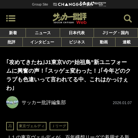
Group Site
新着
ニュース
日本代表
Jリーグ・国内
批評
インタビュー
ビジネス
動画
連載
｢攻めてきたね｣J1東京Vの“始祖鳥”新ユニフォー
ムに興奮の声！｢スッゲェ変わった！｣｢今年どのク
ラブも色違いって言われてる中、これはかっけぇ
わ｣
サッカー批評編集部
2026.01.07
J1
東京ヴェルディ
Ｊリーグ
Ｊ１の東京ヴェルディが、百年構想リーグで着用する新