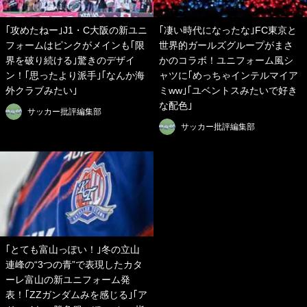
｢攻めたねー｣J1・C大阪の新ユニ
｢凄い時代になったな｣FC東京と
フォームはピンクがメインも｢限
世界的ガールズグループがまさ
界を破り続ける｣驚きのデザイ
かのコラボ！ユニフォーム風シ
ン！｢思ったより派手｣｢なんか海
ャツに｢めっちゃインテルマイア
外クラブみたい｣
ミww｣｢ユベントスみたいで好き
な配色｣
サッカー批評編集部
サッカー批評編集部
｢とても富山っぽい！｣冬の立山
連峰の“3つの青”で表現したカタ
ーレ富山の新ユニフォーム発
表！｢ZZガンダムみを感じる｣｢ア