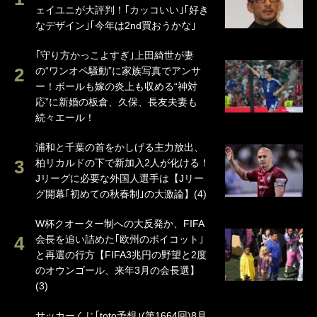
ェイユニが大評判！｢カッコいい｣｢好き
なデザイン｣｢今年は2nd買おうかな｣
｢守り方かっこよすぎ｣上田綺世が妻
の“ワンオペ騒動”に家族写真でアンサ
ー！ボールも嫁の炎上も収める“神対
応”に新婚の板倉、久保、長友夫妻も
続々エール！
浦和と千葉の首をかしげる主力放出、
柏リカルドの下で新加入2人が化ける！
Jリーグに必要な外国人選手は【Jリー
グ開幕｢初めての秋春制｣の大激論】(4)
W杯クオーター制への大反発か、FIFA
会長を追い詰めた｢欧州のボイコット｣
と再選の行方【FIFA3兆円の野望と2度
のオウンゴール、来年3月の会長選】
(3)
サッカーくじ｢toto予想｣(第1664回)8月