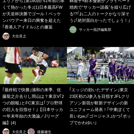
エリアから｣第180回｢51年前の寒
林陵平×鈴木優磨がプライベート
くて熱かった冬｣(1)日本最高FW
焼肉で“サッカー談義”を繰り広げ
が天皇杯決勝でゴール！ベッケ
る!?｢お二人のトークかなり深そ
ンバウアー来日の興奮を超えた
う｣｢絶対面白かったでしょう！｣
｢香港人アイドル｣との邂逅
サッカー批評編集部
大住良之
｢最終戦で快勝｣浦和の来季、佐
｢エッジの効いたデザイン｣東京
藤龍之介去りし岡山は？東京V｢2
23区初のJ参入を目指すJFLクリ
つの朗報｣とFC東京は｢プロ野球
アソン新宿が斬新デザインの新
の巨人を目指せ！｣【日本サッカ
ユニフォーム発表！｢中東ぽくて
ー年末年始の大激論／Jリーグ
良いねw｣｢ゴージャス｣かつ｢ポッ
編】(4)
プでかわゆい｣
大住良之
後藤健生