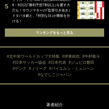
8・9日(2)｢勝利予想7割以上｣を覆す大
穴も！サウジマネーの｢監督引き抜き｣
ドタバタ劇と、｢特別な日｣が勝敗を分
ける！
ランキングをもっと見る
#北中米ワールドカップ大特集
#伊東純也
#中村敬斗
#日本サッカー協会
#日本代表
#ジュビロ磐田
#ゲンク
#Ｊリーグ
#バイエルン・ミュンヘン
#なでしこジャパン
著者紹介