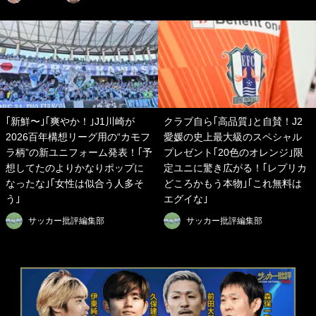
｢新鮮〜｣｢爽やか！｣J1川崎が
クラブ自ら｢高品質｣と自賛！J2
2026百年構想リーグ用の“カモフ
愛媛の史上最大級のスペシャル
ラ柄”の新ユニフォーム発表！｢予
プレゼント｢20色のオレンジ｣限
想してたのよりかなりポップに
定ユニに驚き広がる！｢レプリカ
なったな｣｢女性は似合う人多そ
どころかもう本物｣｢これ無料は
う｣
エグイな｣
サッカー批評編集部
サッカー批評編集部