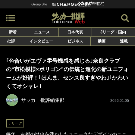
Group Site
新着
ニュース
日本代表
Jリーグ・国内
批評
インタビュー
ビジネス
動画
連載
｢色合いがエヴァ零号機感を感じる｣奈良クラブ
の“市松模様×ポリゴン”の伝統と進化の新ユニフォ
ームが好評！｢ほんま、センス良すぎやわ｣｢かわい
くてオシャレ｣
サッカー批評編集部
2026.01.05
Ｊリーグ
毎年、古都の歴史を活かしたユニークなデザインのユニ