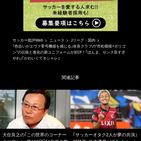
サッカー批評Web
ニュース
Jリーグ・国内
｢色合いがエヴァ零号機感を感じる｣奈良クラブの“市松模様×ポリゴ
ン”の伝統と進化の新ユニフォームが好評！｢ほんま、センス良すぎ
やわ｣｢かわいくてオシャレ｣
関連記事
大住良之の｢この世界のコーナー
｢サッカーオタク2人が夢の共演｣