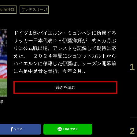
伊藤洋輝
ブンデスリーガ
ドイツ１部バイエルン・ミュンヘンに所属する
サッカー日本代表ＤＦ伊藤洋輝が、約８カ月ぶ
りに公式戦出場。アシストを記録して期待に応
えた。 ２０２４年夏にシュツットガルトから
バイエルンに移籍した伊藤は、シーズン開幕前
に右足中足骨を骨折。今年２月…
続きを読む
洋輝
シェア
LINEで送る