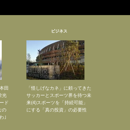
ビジネス
｣本田
「怪しげなカネ」に頼ってきた
蛍光
サッカーとスポーツ界を待つ未
ード
来(4)スポーツを「持続可能」
なの
にする「真の投資」の必要性
わ｣