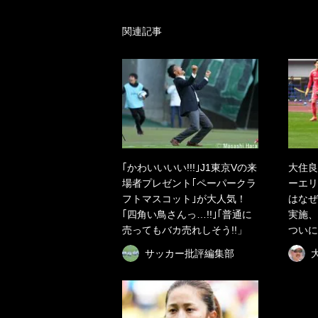
関連記事
｢かわいいいい!!!｣J1東京Vの来
大住良
場者プレゼント｢ペーパークラ
ーエリ
フトマスコット｣が大人気！
はなぜ
｢四角い鳥さんっ…!!｣｢普通に
実施、
売ってもバカ売れしそう!!」
ついに
サッカー批評編集部