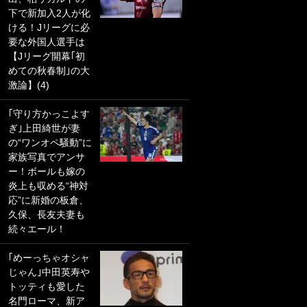
下で新加入2人が化
PKにイタリア代表
ける！Jリーグに必
GKも成す術なし！
要な外国人選手は
｢ノーチャンスすぎ
【Jリーグ開幕｢初
るわ｣｢綺世のPKの
めての秋春制｣の大
上手さは世界屈指
激論】(4)
かも｣
｢守り方かっこよす
｢また敬斗が魚に
ぎ｣上田綺世が妻
笑｣菅原由勢がW杯
の“ワンオペ騒動”に
戦士の夏休み秘蔵
家族写真でアンサ
ショット公開！ 川
ー！ボールも嫁の
口春奈と結婚のモ
炎上も収める“神対
テ男も登場で｢写真
応”に新婚の板倉、
全部楽しそう｣｢タ
久保、長友夫妻も
ケの水中かわいす
続々エール！
ぎる」
｢めーっちゃオシャ
｢セカンドで決まり
じゃん｣中田英寿や
だな｣19歳の日本代
トッティも愛した
表MFが加入したス
名門ローマ、新ア
ペイン名門、“地中