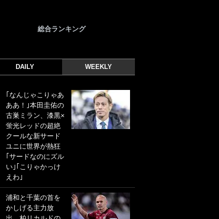
総合ランキング
DAILY
WEEKLY
｢なんじゃこりゃあ
｢光の速さじゃん｣
ああ！｣本田圭佑の
｢えっぐいミドル｣
古巣ミラン、漆黒×
ドイツ名門移籍の
蛍光レッドの超絶
日本代表23歳ボラ
クールな新サード
ンチ、移籍後初ゴ
ユニに世界が熱狂
ールに驚愕！｢見た
｢サードなのにズル
事ないシュートや｣
い｣｢こりゃかっけ
｢聡がどんどん遠く
えわ｣
なっていく」
浦和と千葉の首を
｢誰が止めれんねん
かしげる主力放
w｣フェイエ上田綺
出、柏リカルドの
世の“神コース”弾丸