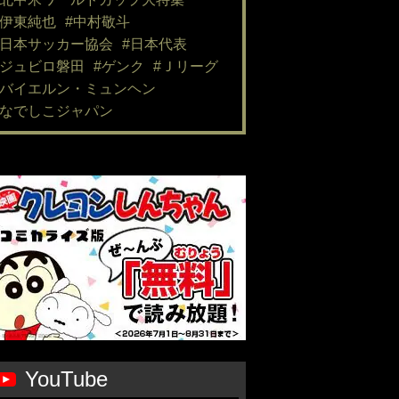
#伊東純也
#中村敬斗
#日本サッカー協会
#日本代表
#ジュビロ磐田
#ゲンク
#Ｊリーグ
#バイエルン・ミュンヘン
#なでしこジャパン
YouTube