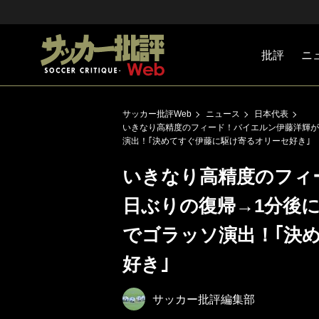
批評
ニ
Jリーグ
戦術
注目選手
海外サッ
監督
マネー
チームマ
日本代表
サッカー批評Web
ニュース
日本代表
いきなり高精度のフィード！バイエルン伊藤洋輝が2
演出！｢決めてすぐ伊藤に駆け寄るオリーセ好き｣
いきなり高精度のフィ
日ぶりの復帰→1分後
でゴラッソ演出！｢決
好き｣
サッカー批評編集部