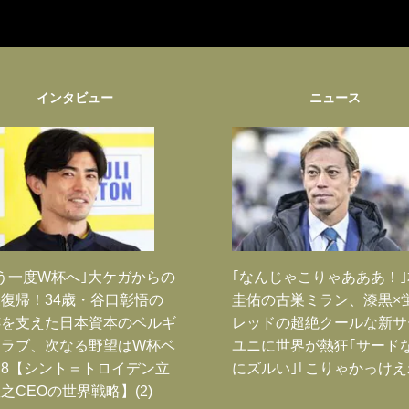
インタビュー
ニュース
う一度W杯へ｣大ケガからの
｢なんじゃこりゃあああ！
復帰！34歳・谷口彰悟の
圭佑の古巣ミラン、漆黒×
跡を支えた日本資本のベルギ
レッドの超絶クールな新サ
クラブ、次なる野望はW杯ベ
ユニに世界が熱狂｢サード
8【シント＝トロイデン立
にズルい｣｢こりゃかっけえ
之CEOの世界戦略】(2)