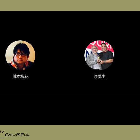
川本梅花
原悦生