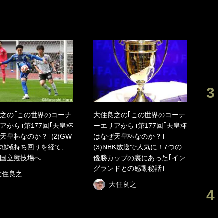
之の｢この世界のコーナ
大住良之の｢この世界のコーナ
アから｣第177回｢天皇杯
ーエリアから｣第177回｢天皇杯
天皇杯なのか？｣(2)GW
はなぜ天皇杯なのか？｣
地域持ち回りを経て、
(3)NHK放送で人気に！7つの
国立競技場へ
優勝カップの裏にあった｢イン
グランドとの感動秘話｣
大住良之
大住良之