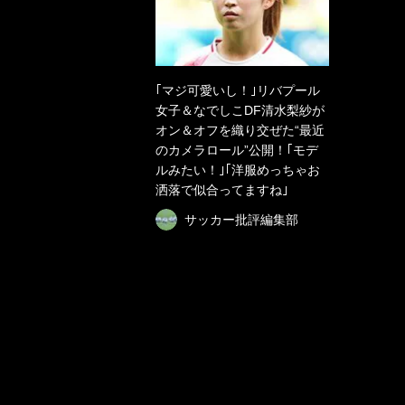
｢マジ可愛いし！｣リバプール
女子＆なでしこDF清水梨紗が
オン＆オフを織り交ぜた“最近
のカメラロール”公開！｢モデ
ルみたい！｣｢洋服めっちゃお
洒落で似合ってますね｣
サッカー批評編集部