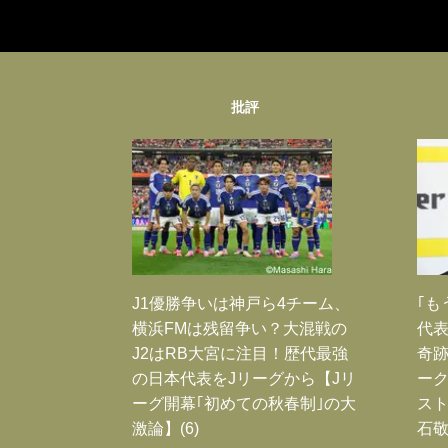
批評
J1優勝争いは神戸ら4チーム、
｢も
横浜FMは残留争い？大混戦の
代表
J2はRB大宮に注目！歴代最強
奇
の日本代表をJリーグから【Jリ
ー
ーグ開幕｢初めての秋春制｣の大
スト
激論】(6)
石敬