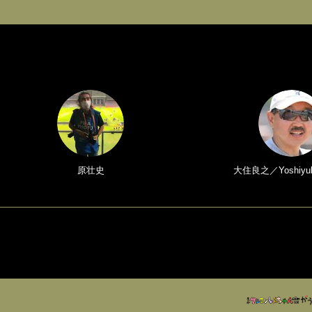
原壮史
大住良之／Yoshiyuk