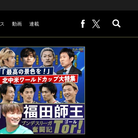
ス
動画
連載
熊崎敬の「路地から始まる処世術」
下田恒幸の「10倍面白くなるサッカー中継の見方」
サッカー批評PHOTOギャラリー「ピッチの焦点」
後藤健生の「蹴球放浪記」
原悦生PHOTOギャラリー「サッカー遠近」
「だれかに言いたくなる記録」
福田師王「ブンデスリーガ奮闘記 Tor!」
大住良之の「この世界のコーナーエリアから」