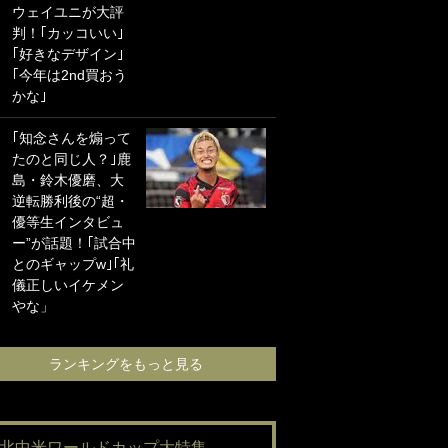
ウェイユニが大評
海の夕日”新アウェ
判！｢カッコいい｣
イユニに大反響｢か
｢好きなデザイン｣
っこよすぎ｣｢革新
｢今年は2nd買おう
的｣｢ソソられる！｣
かな｣
｢お土産最高すぎ
｢知念さんを煽って
笑｣｢どうやって入
たのと同じ人？｣鹿
手？｣ブライトン帰
島・鈴木優磨、大
還の三笘薫、同僚
逆転勝利後の“超・
に“ポケカ”をプレゼ
優等生インタビュ
ント！｢薫の笑顔見
ー”が話題！｢試合中
れてよかった｣｢大
とのギャップw｣｢礼
喜びのリュテル可
儀正しいイケメン
愛すぎ｣
やな」
ランキングをも
ランキングをもっと見る
#北中米ワールドカップ大特集