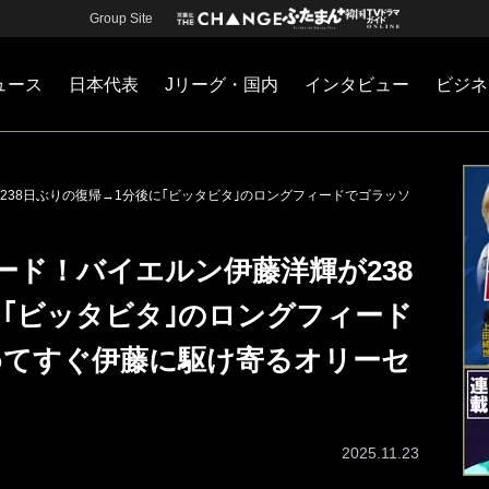
Group Site
ュース
日本代表
Jリーグ・国内
インタビュー
ビジネ
・国内
カー
ネジメント
Jリーグ・国内
戦術
注目選手
海外サッカー
監督
マネー
チームマネジメント
日本代表
38日ぶりの復帰→1分後に｢ビッタビタ｣のロングフィードでゴラッソ
ード！バイエルン伊藤洋輝が238
に｢ビッタビタ｣のロングフィード
めてすぐ伊藤に駆け寄るオリーセ
2025.11.23