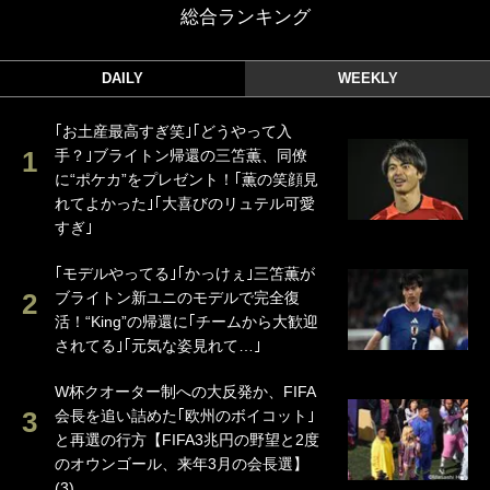
総合ランキング
DAILY
WEEKLY
｢お土産最高すぎ笑｣｢どうやって入
手？｣ブライトン帰還の三笘薫、同僚
に“ポケカ”をプレゼント！｢薫の笑顔見
れてよかった｣｢大喜びのリュテル可愛
すぎ｣
｢モデルやってる｣｢かっけぇ｣三笘薫が
ブライトン新ユニのモデルで完全復
活！“King”の帰還に｢チームから大歓迎
されてる｣｢元気な姿見れて…｣
W杯クオーター制への大反発か、FIFA
会長を追い詰めた｢欧州のボイコット｣
と再選の行方【FIFA3兆円の野望と2度
のオウンゴール、来年3月の会長選】
(3)