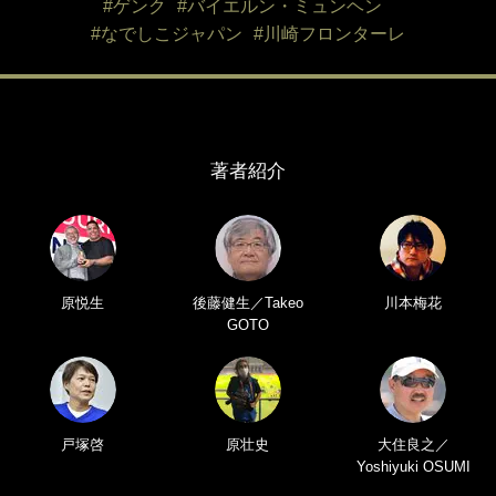
#ゲンク
#バイエルン・ミュンヘン
#なでしこジャパン
#川崎フロンターレ
著者紹介
原悦生
後藤健生／Takeo
川本梅花
GOTO
戸塚啓
原壮史
大住良之／
Yoshiyuki OSUMI