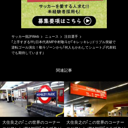
サッカー批評Web
ニュース
注目選手
｢上手すぎる!!!!｣日本代表MF中村敬斗が｢キレッキレ｣ドリブル突破で
逆転ゴール演出！敬斗ゾーンから｢何人もかわしてシュート｣｢代表戦
でも期待しています｣
関連記事
大住良之の｢この世界のコーナー
大住良之の｢この世界のコーナー