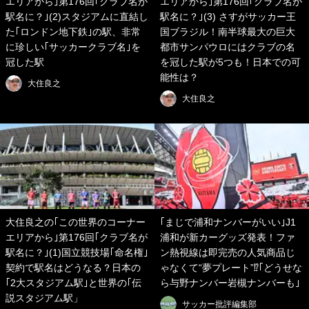
エリアから｣第176回｢クラブ名が
エリアから｣第176回｢クラブ名が
駅名に？｣(2)スタジアムに直結し
駅名に？｣(3) さすがサッカー王
た｢ロンドン地下鉄｣の駅、非常
国ブラジル！南半球最大の巨大
に珍しい｢サッカークラブ名｣を
都市サンパウロにはクラブの名
冠した駅
を冠した駅が5つも！日本での可
能性は？
大住良之
大住良之
大住良之の｢この世界のコーナー
｢まじで浦和ナンバーがいい｣J1
エリアから｣第176回｢クラブ名が
浦和が新カーグッズ発表！ファ
駅名に？｣(1)国立競技場｢命名権｣
ン熱視線は即完売の人気商品じ
契約で駅名はどうなる？日本の
ゃなくて“夢プレート”⁉｢どうせな
｢2大スタジアム駅｣と世界の｢伝
ら与野ナンバー岩槻ナンバーも｣
説スタジアム駅」
サッカー批評編集部