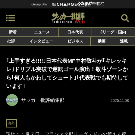
Group Site
新着
ニュース
日本代表
Jリーグ・国内
批評
インタビュー
ビジネス
動画
連載
｢上手すぎる!!!!｣日本代表MF中村敬斗が｢キレッキ
レ｣ドリブル突破で逆転ゴール演出！敬斗ゾーンか
ら｢何人もかわしてシュート｣｢代表戦でも期待して
います｣
サッカー批評編集部
2025.11.08
海外
現地１１月７日、フランス２部リーグ・ドゥの第１４節