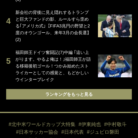
新会社の背後に見え隠れするトランプ
と巨大ファンドの影、ルールすら歪め
る｢アメリカ式｣【FIFA3兆円の野望と2
度のオウンゴール、来年3月の会長選】
(2)
福田師王ドイツ奮闘記(7)中編 ｢這い上
がります。やるよ俺は！｣福田師王が語
る移籍後初ゴール！つかみ始めたスト
ライカーとしての感覚と、もどかしい
ウインターブレイク
ランキングをもっと見る
#北中米ワールドカップ大特集
#伊東純也
#中村敬斗
#日本サッカー協会
#日本代表
#ジュビロ磐田