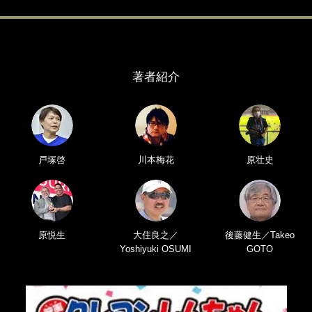
著者紹介
戸塚啓
川本梅花
原壮史
原悦生
大住良之／
後藤健生／Takeo
Yoshiyuki OSUMI
GOTO