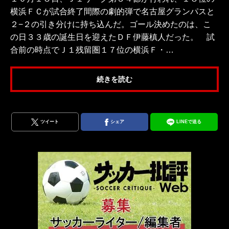
横浜ＦＣが試合終了間際の劇的弾で名古屋グランパスと
２−２の引き分けに持ち込んだ。ゴール決めたのは、こ
の日３３歳の誕生日を迎えたＤＦ伊藤槙人だった。 試
合前の時点でＪ１残留圏１７位の横浜Ｆ・…
続きを読む
ツイート
シェア
LINEで送る