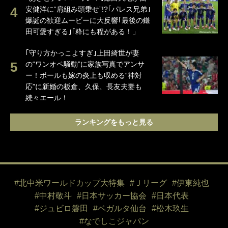
安健洋に“肩組み頭乗せ”!?｢パレス兄弟｣
爆誕の歓迎ムービーに大反響｢最後の鎌
田可愛すぎる｣｢粋にも程がある！」
｢守り方かっこよすぎ｣上田綺世が妻
の“ワンオペ騒動”に家族写真でアンサ
ー！ボールも嫁の炎上も収める“神対
応”に新婚の板倉、久保、長友夫妻も
続々エール！
ランキングをもっと見る
#北中米ワールドカップ大特集
#Ｊリーグ
#伊東純也
#中村敬斗
#日本サッカー協会
#日本代表
#ジュビロ磐田
#ベガルタ仙台
#松木玖生
#なでしこジャパン