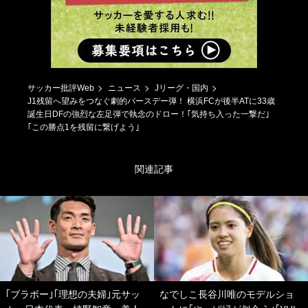
サッカー批評Web
ニュース
Jリーグ・国内
J1残留へ望みをつなぐ劇的バースデー弾！ 横浜FCが後半ATに33歳
誕生日DFの強烈な左足弾で執念のドロー！｢気持ち入った一撃だ｣
｢この勝点1を残留に繋げよう｣
関連記事
｢ブラボー｣｢理想の夫婦｣元サッ
なでしこ長谷川唯のモデルショ