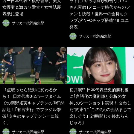
カー日本代表・槙野智章、美人
ットに｢やっぱ緑が似合う｣｢YUI
女優妻＆激カワ愛犬と女性誌裏
さん素敵｣メニーナ時代からのフ
表紙に登場
ァンも快哉！世界一の金持ちク
ラブが“NFCチップ搭載”4thユニ
サッカー批評編集部
発表
サッカー批評編集部
｢1点取ったら絶対に変わるか
初共演!? 日本代表歴史的勝利後
ら！｣日本代表0-2ハーフタイム
に｢言語化の魔術師と分析の女
での南野拓実キャプテンの“喝”が
神｣のツーショット実現！ 交わし
話題！｢有言実行｣でブラジル撃
た“約束”に｢この2人の会話まじで
破｢タキのキャプテンシーに泣
楽しそう｣｢24時間じゃ終わらん
く｣
じゃろ｣
サッカー批評編集部
サッカー批評編集部