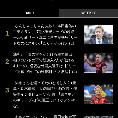
DAILY
WEEKLY
｢なんじゃこりゃあああ！｣本田圭佑の
古巣ミラン、漆黒×蛍光レッドの超絶ク
ールな新サードユニに世界が熱狂｢サー
ドなのにズルい｣｢こりゃかっけえわ｣
浦和と千葉の首をかしげる主力放出、
柏リカルドの下で新加入2人が化ける！
Jリーグに必要な外国人選手は【Jリー
グ開幕｢初めての秋春制｣の大激論】(4)
｢知念さんを煽ってたのと同じ人？｣鹿
島・鈴木優磨、大逆転勝利後の“超・優
等生インタビュー”が話題！｢試合中と
のギャップw｣｢礼儀正しいイケメンや
な」
｢あざとナンバーワン！｣鎌田大地が冨