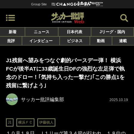
Group Site
新着
ニュース
日本代表
Jリーグ・国内
批評
インタビュー
ビジネス
動画
連載
J1残留へ望みをつなぐ劇的バースデー弾！ 横浜
FCが後半ATに33歳誕生日DFの強烈な左足弾で執
念のドロー！｢気持ち入った一撃だ｣｢この勝点1を
残留に繋げよう｣
サッカー批評編集部
2025.10.19
J1
横浜ＦＣ
伊藤槙人
１０月１８日、Ｊ１リーグ第３４節が行われ、１８位の