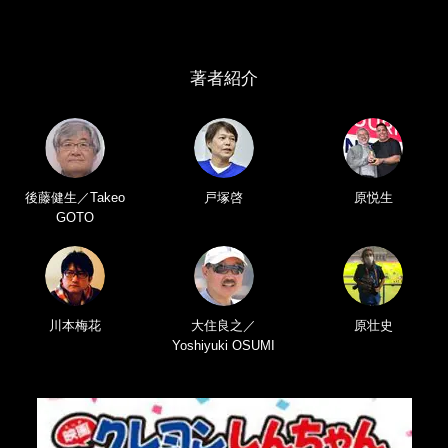
著者紹介
後藤健生／Takeo
戸塚啓
原悦生
GOTO
川本梅花
大住良之／
原壮史
Yoshiyuki OSUMI