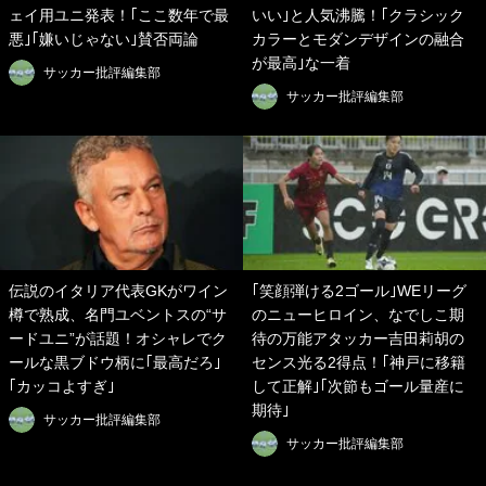
ェイ用ユニ発表！｢ここ数年で最
いい｣と人気沸騰！｢クラシック
悪｣｢嫌いじゃない｣賛否両論
カラーとモダンデザインの融合
が最高｣な一着
サッカー批評編集部
サッカー批評編集部
伝説のイタリア代表GKがワイン
｢笑顔弾ける2ゴール｣WEリーグ
樽で熟成、名門ユベントスの“サ
のニューヒロイン、なでしこ期
ードユニ”が話題！オシャレでク
待の万能アタッカー吉田莉胡の
ールな黒ブドウ柄に｢最高だろ｣
センス光る2得点！｢神戸に移籍
｢カッコよすぎ｣
して正解｣｢次節もゴール量産に
期待｣
サッカー批評編集部
サッカー批評編集部