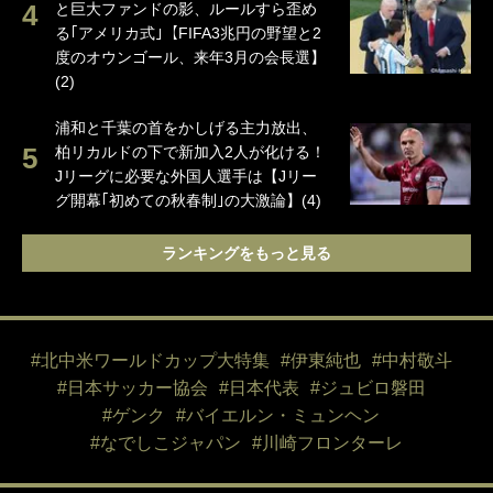
と巨大ファンドの影、ルールすら歪め
る｢アメリカ式｣【FIFA3兆円の野望と2
度のオウンゴール、来年3月の会長選】
(2)
浦和と千葉の首をかしげる主力放出、
柏リカルドの下で新加入2人が化ける！
Jリーグに必要な外国人選手は【Jリー
グ開幕｢初めての秋春制｣の大激論】(4)
ランキングをもっと見る
#北中米ワールドカップ大特集
#伊東純也
#中村敬斗
#日本サッカー協会
#日本代表
#ジュビロ磐田
#ゲンク
#バイエルン・ミュンヘン
#なでしこジャパン
#川崎フロンターレ