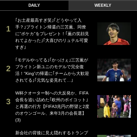
DAILY
WEEKLY
｢お土産最高すぎ笑｣｢どうやって入
手？｣ブライトン帰還の三笘薫、同僚
に“ポケカ”をプレゼント！｢薫の笑顔見
れてよかった｣｢大喜びのリュテル可愛
すぎ｣
｢モデルやってる｣｢かっけぇ｣三笘薫が
ブライトン新ユニのモデルで完全復
活！“King”の帰還に｢チームから大歓迎
されてる｣｢元気な姿見れて…｣
W杯クオーター制への大反発か、FIFA
会長を追い詰めた｢欧州のボイコット｣
と再選の行方【FIFA3兆円の野望と2度
のオウンゴール、来年3月の会長選】
(3)
新会社の背後に見え隠れするトランプ