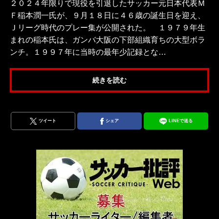
２０２４年限りで現役を引退したサッカー元日本代表Ｍ
Ｆ稲本潤一氏が、９月１８日に４６歳の誕生日を迎え、
Ｊリーグ時代のプレー集が公開された。 １９７９年生
まれの稲本氏は、ガンバ大阪の下部組織育ちの大型ボラ
ンチ。１９９７年に当時の最年少記録とな…
続きを読む
ツイート
シェア
LINEで送る