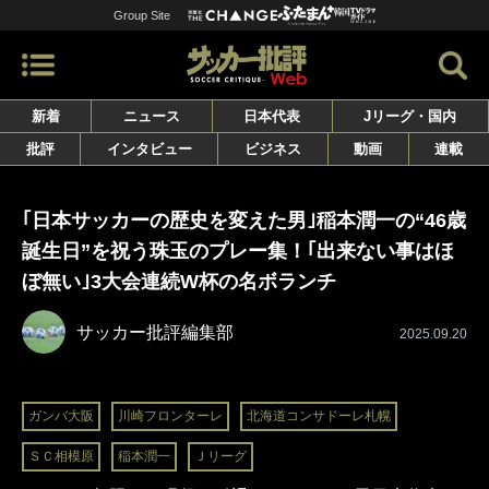
Group Site
新着
ニュース
日本代表
Jリーグ・国内
批評
インタビュー
ビジネス
動画
連載
｢日本サッカーの歴史を変えた男｣稲本潤一の“46歳
誕生日”を祝う珠玉のプレー集！｢出来ない事はほ
ぼ無い｣3大会連続W杯の名ボランチ
サッカー批評編集部
2025.09.20
ガンバ大阪
川崎フロンターレ
北海道コンサドーレ札幌
ＳＣ相模原
稲本潤一
Ｊリーグ