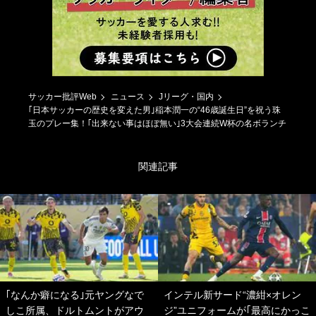
サッカー批評Web
ニュース
Jリーグ・国内
｢日本サッカーの歴史を変えた男｣稲本潤一の“46歳誕生日”を祝う珠
玉のプレー集！｢出来ない事はほぼ無い｣3大会連続W杯の名ボランチ
関連記事
｢なんか癖になる｣元ヤングなで
インテル新サード“濃紺×オレン
しこ所属、ドルトムントがアウ
ジ”ユニフォームが｢最高にかっこ