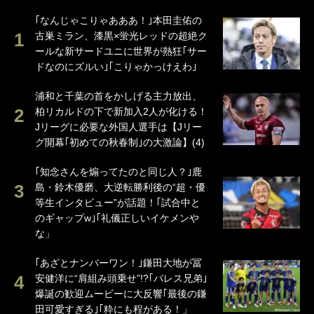
｢なんじゃこりゃあああ！｣本田圭佑の
古巣ミラン、漆黒×蛍光レッドの超絶ク
ールな新サードユニに世界が熱狂｢サー
ドなのにズルい｣｢こりゃかっけえわ｣
浦和と千葉の首をかしげる主力放出、
柏リカルドの下で新加入2人が化ける！
Jリーグに必要な外国人選手は【Jリー
グ開幕｢初めての秋春制｣の大激論】(4)
｢知念さんを煽ってたのと同じ人？｣鹿
島・鈴木優磨、大逆転勝利後の“超・優
等生インタビュー”が話題！｢試合中と
のギャップw｣｢礼儀正しいイケメンや
な」
｢あざとナンバーワン！｣鎌田大地が冨
安健洋に“肩組み頭乗せ”!?｢パレス兄弟｣
爆誕の歓迎ムービーに大反響｢最後の鎌
田可愛すぎる｣｢粋にも程がある！」