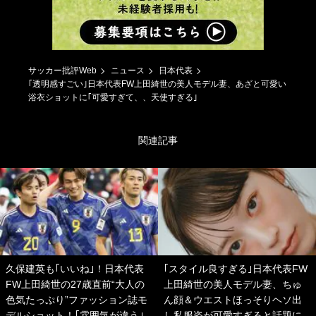
サッカー批評Web
ニュース
日本代表
｢透明感すごい｣日本代表FW上田綺世の美人モデル妻、あざと可愛い
浴衣ショットに｢可愛すぎて、、天使すぎる｣
関連記事
久保建英も｢いいね｣！日本代表
｢スタイル良すぎる｣日本代表FW
FW上田綺世の27歳直前“大人の
上田綺世の美人モデル妻、ちゅ
色気たっぷり”ファッション誌モ
ん顔＆ウエストほっそりヘソ出
デルショット！｢雰囲気が違う｣
し私服姿が可愛すぎると話題に