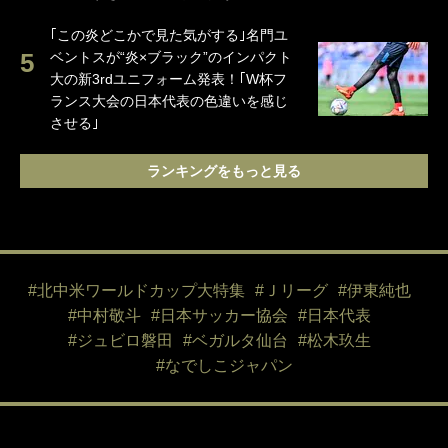
｢この炎どこかで見た気がする｣名門ユ
ベントスが“炎×ブラック”のインパクト
大の新3rdユニフォーム発表！｢W杯フ
ランス大会の日本代表の色違いを感じ
させる｣
ランキングをもっと見る
#北中米ワールドカップ大特集
#Ｊリーグ
#伊東純也
#中村敬斗
#日本サッカー協会
#日本代表
#ジュビロ磐田
#ベガルタ仙台
#松木玖生
#なでしこジャパン