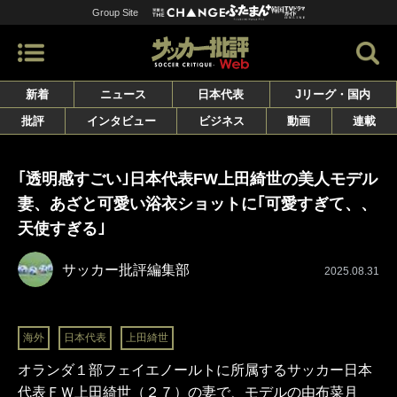
Group Site
新着
ニュース
日本代表
Jリーグ・国内
批評
インタビュー
ビジネス
動画
連載
｢透明感すごい｣日本代表FW上田綺世の美人モデル
妻、あざと可愛い浴衣ショットに｢可愛すぎて、、
天使すぎる｣
サッカー批評編集部
2025.08.31
海外
日本代表
上田綺世
オランダ１部フェイエノールトに所属するサッカー日本
代表ＦＷ上田綺世（２７）の妻で、モデルの由布菜月