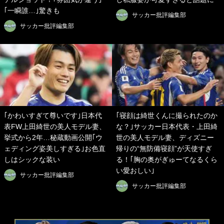
｢一瞬誰…｣驚きも
サッカー批評編集部
サッカー批評編集部
｢かわいすぎて尊いです｣日本代
｢寝顔は綺世くんに撮られたのか
表FW上田綺世の美人モデル妻、
な？｣サッカー日本代表・上田綺
挙式から2年…秘蔵動画公開｢ウ
世の美人モデル妻、ディズニー
ェディング姿美しすぎる｣お色直
帰りの“無防備寝顔”が天使すぎ
しはシックな装い
る！｢胸の奥がぎゅーてなるくら
い愛おしい｣
サッカー批評編集部
サッカー批評編集部