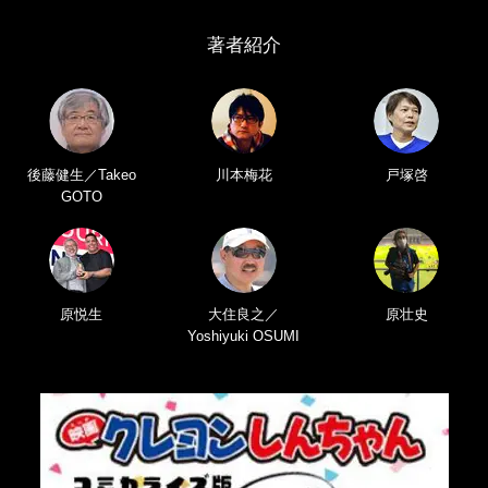
著者紹介
後藤健生／Takeo
川本梅花
戸塚啓
GOTO
原悦生
大住良之／
原壮史
Yoshiyuki OSUMI