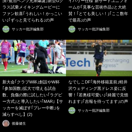
演｢鷺沼ベンツ兄弟爆誕｣新型Gク
イバリー仕様”新サードユニフォ
ラス試乗メイキングムービーに
ームが｢見事な芸術作品｣と大絶
ファン歓喜｢うれしい！かっこい
賛！｢とても美しい！｣｢ここ数年
い｣｢ずっと見てられる｣の声
で最高｣の声
サッカー批評編集部
サッカー批評編集部
新大会｢クラブW杯｣創設やW杯
なでしこDF｢海外移籍直前｣軽井
｢参加国数｣拡大で増える試合
沢ウェディング黒ドレス姿に反
数、負傷の際に試したい｢ラグビ
響！｢若奥様可愛い｣｢綺麗で見惚
ー方式｣と導入したい｢MAR｣【サ
れます｣｢吉報を待ってます｣の声
ッカーを滅ぼす｢プレー中断｣を
サッカー批評編集部
減らすべし】(2)
後藤健生