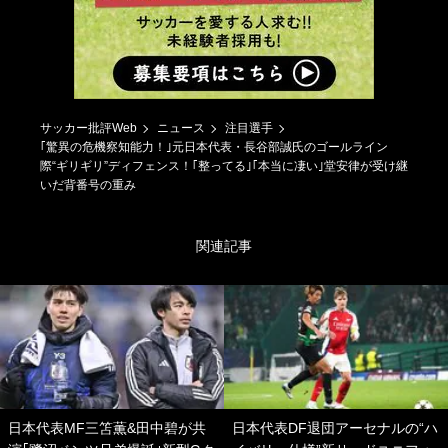
サッカー批評Web
ニュース
注目選手
｢驚異の危機察知能力！｣元日本代表・長谷部誠氏のゴールライン
際“ギリギリ”ディフェンス！｢整ってる｣｢本当に凄い｣堂安律が受け継
いだ背番号の重み
関連記事
日本代表MF三笘薫&田中碧が共
日本代表DF退団アーセナルの“ハ