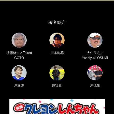
著者紹介
後藤健生／Takeo
川本梅花
大住良之／
GOTO
Yoshiyuki OSUMI
戸塚啓
原壮史
原悦生