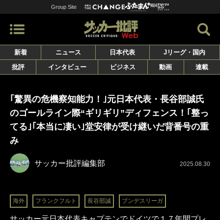
Group Site
新着
ニュース
日本代表
Jリーグ・国内
批評
インタビュー
ビジネス
動画
連載
｢驚異の危機察知能力！｣元日本代表・長谷部誠氏
のゴールライン際“ギリギリ”ディフェンス！｢整っ
てる｣｢本当に凄い｣堂安律が受け継いだ背番号の重
み
サッカー批評編集部
2025.08.30
海外
フランクフルト
長谷部誠
ブンデスリーガ
サッカー元日本代表キャプテンでドイツで１７年間プレ