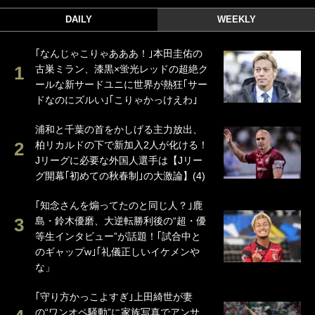
DAILY
WEEKLY
｢なんじゃこりゃあああ！｣本田圭佑の
古巣ミラン、漆黒×蛍光レッドの超絶ク
ールな新サードユニに世界が熱狂｢サー
ドなのにズルい｣｢こりゃかっけえわ｣
浦和と千葉の首をかしげる主力放出、
柏リカルドの下で新加入2人が化ける！
Jリーグに必要な外国人選手は【Jリー
グ開幕｢初めての秋春制｣の大激論】(4)
｢知念さんを煽ってたのと同じ人？｣鹿
島・鈴木優磨、大逆転勝利後の“超・優
等生インタビュー”が話題！｢試合中と
のギャップw｣｢礼儀正しいイケメンや
な」
｢守り方かっこよすぎ｣上田綺世が妻
の“ワンオペ騒動”に家族写真でアンサ