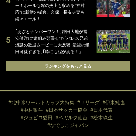
ー！ボールも嫁の炎上も収める“神対
応”に新婚の板倉、久保、長友夫妻も
続々エール！
｢あざとナンバーワン！｣鎌田大地が冨
安健洋に“肩組み頭乗せ”!?｢パレス兄弟｣
爆誕の歓迎ムービーに大反響｢最後の鎌
田可愛すぎる｣｢粋にも程がある！」
ランキングをもっと見る
#北中米ワールドカップ大特集
#Ｊリーグ
#伊東純也
#中村敬斗
#日本サッカー協会
#日本代表
#ジュビロ磐田
#ベガルタ仙台
#松木玖生
#なでしこジャパン