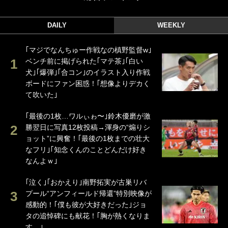
DAILY
WEEKLY
｢マジでなんちゅー作戦なの槙野監督w｣
ベンチ前に掲げられた｢マテ茶｣｢白い
犬｣｢爆弾｣｢合コン｣のイラスト入り作戦
ボードにファン困惑！｢想像よりデカく
て吹いた｣
｢最後の1枚…ワルぃゎ〜｣鈴木優磨が激
勝翌日に写真12枚投稿→渾身の“煽りシ
ョット”に興奮！｢最後の1枚までの壮大
なフリ｣｢知念くんのことどんだけ好き
なんよｗ｣
｢泣く｣｢おかえり｣南野拓実が古巣リバ
プール“アンフィールド帰還”特別映像が
感動的！｢僕も彼が大好きだった｣ジョ
タの追悼碑にも献花！｢胸が熱くなりま
す…｣