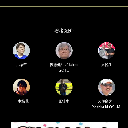
著者紹介
戸塚啓
後藤健生／Takeo
原悦生
GOTO
川本梅花
原壮史
大住良之／
Yoshiyuki OSUMI