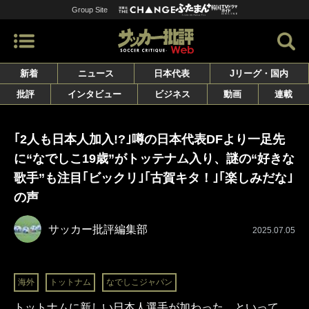
Group Site
新着
ニュース
日本代表
Jリーグ・国内
批評
インタビュー
ビジネス
動画
連載
｢2人も日本人加入!?｣噂の日本代表DFより一足先
に“なでしこ19歳”がトッテナム入り、謎の“好きな
歌手”も注目｢ビックリ｣｢古賀キタ！｣｢楽しみだな｣
の声
サッカー批評編集部
2025.07.05
海外
トットナム
なでしこジャパン
トットナムに新しい日本人選手が加わった。といって