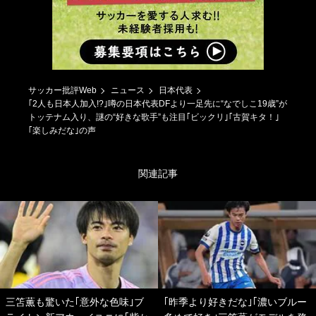
サッカー批評Web
ニュース
日本代表
｢2人も日本人加入!?｣噂の日本代表DFより一足先に“なでしこ19歳”が
トッテナム入り、謎の“好きな歌手”も注目｢ビックリ｣｢古賀キタ！｣
｢楽しみだな｣の声
関連記事
三笘薫も驚いた｢意外な色味｣ブ
｢昨季より好きだな｣｢濃いブルー