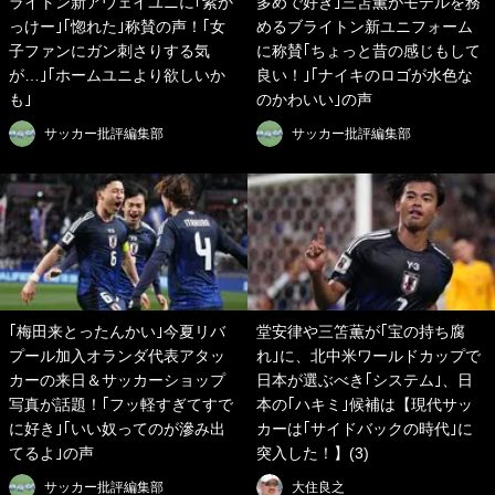
ライトン新アウェイユニに｢紫か
多めで好き｣三笘薫がモデルを務
っけー｣｢惚れた｣称賛の声！｢女
めるブライトン新ユニフォーム
子ファンにガン刺さりする気
に称賛｢ちょっと昔の感じもして
が…｣｢ホームユニより欲しいか
良い！｣｢ナイキのロゴが水色な
も｣
のかわいい｣の声
サッカー批評編集部
サッカー批評編集部
｢梅田来とったんかい｣今夏リバ
堂安律や三笘薫が｢宝の持ち腐
プール加入オランダ代表アタッ
れ｣に、北中米ワールドカップで
カーの来日＆サッカーショップ
日本が選ぶべき｢システム｣、日
写真が話題！｢フッ軽すぎてすで
本の｢ハキミ｣候補は【現代サッ
に好き｣｢いい奴ってのが滲み出
カーは｢サイドバックの時代｣に
てるよ｣の声
突入した！】(3)
サッカー批評編集部
大住良之