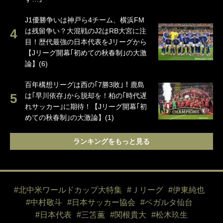
J1優勝争いは神戸ら4チーム、横浜FM
は残留争い？大混戦のJ2はRB大宮に注
目！歴代最強の日本代表をJリーグから
【Jリーグ開幕｢初めての秋春制｣の大激
論】(6)
百年構想リーグは西の｢7勝3敗｣！鹿島
は｢早川依存｣から脱却を！柏の｢時代遅
れサッカー｣に期待！【Jリーグ開幕｢初
めての秋春制｣の大激論】(1)
ランキングをもっと見る
#北中米ワールドカップ大特集
#Ｊリーグ
#伊東純也
#中村敬斗
#日本サッカー協会
#ベガルタ仙台
#日本代表
#三笘薫
#関根貴大
#松木玖生