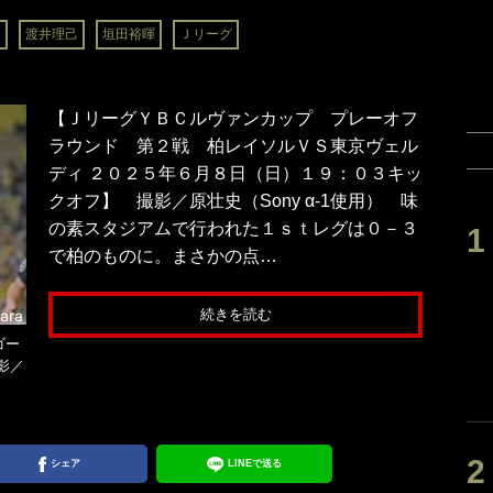
月
渡井理己
垣田裕暉
Ｊリーグ
【ＪリーグＹＢＣルヴァンカップ プレーオフ
ラウンド 第２戦 柏レイソルＶＳ東京ヴェル
ディ ２０２５年６月８日（日）１９：０３キッ
クオフ】 撮影／原壮史（Sony α-1使用） 味
の素スタジアムで行われた１ｓｔレグは０－３
で柏のものに。まさかの点…
続きを読む
ゴー
撮影／
シェア
LINEで送る