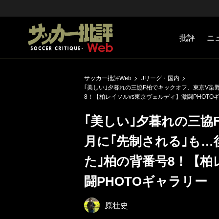
批評
ニ
Jリーグ
戦術
注目選手
海外サッ
監督
マネー
チームマ
日本代表
サッカー批評Web
Jリーグ・国内
｢美しい｣夕暮れの三協F柏でキックオフ、東京V染
8！【柏レイソルvs東京ヴェルディ】激闘PHOTO
｢美しい｣夕暮れの三協
月に｢先制される｣も…
た｣柏の背番号8！【柏
闘PHOTOギャラリー
原壮史