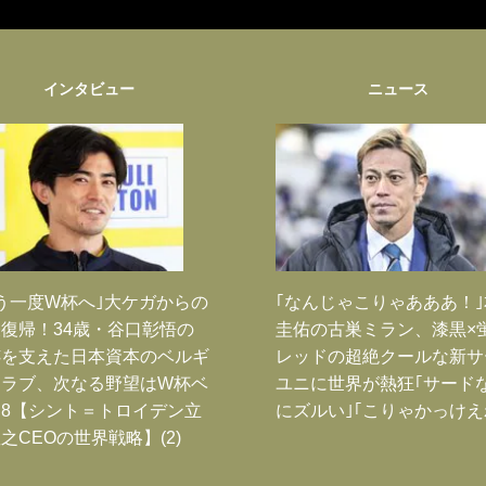
インタビュー
ニュース
う一度W杯へ｣大ケガからの
｢なんじゃこりゃあああ！
復帰！34歳・谷口彰悟の
圭佑の古巣ミラン、漆黒×
跡を支えた日本資本のベルギ
レッドの超絶クールな新サ
クラブ、次なる野望はW杯ベ
ユニに世界が熱狂｢サード
8【シント＝トロイデン立
にズルい｣｢こりゃかっけえ
之CEOの世界戦略】(2)