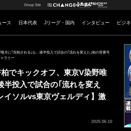
Group Site
ュース
日本代表
Jリーグ・国内
インタビュー
ビジネ
・国内
カー
ネジメント
Jリーグ・国内
戦術
注目選手
海外サッカー
監督
マネー
チームマネジメント
日本代表
野唯月に｢先制される｣も…後半投入で試合の｢流れを変えた｣柏の背番号
ギャラリー
F柏でキックオフ、東京V染野唯
後半投入で試合の｢流れを変え
レイソルvs東京ヴェルディ】激
2025.06.10