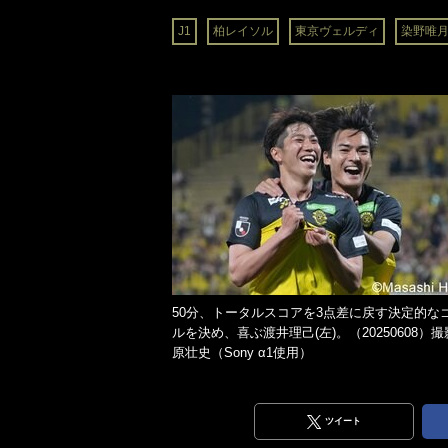
J1
柏レイソル
東京ヴェルディ
染野唯
50分、トータルスコアを3点差に戻す決定的な
ルを決め、喜ぶ渡井理己(左)。（20250608）
原壮史（Sony α1使用）
ツイート