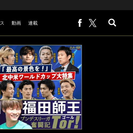
ス
動画
連載
熊崎敬の「路地から始まる処世術」
下田恒幸の「10倍面白くなるサッカー中継の見方」
サッカー批評PHOTOギャラリー「ピッチの焦点」
後藤健生の「蹴球放浪記」
原悦生PHOTOギャラリー「サッカー遠近」
「だれかに言いたくなる記録」
福田師王「ブンデスリーガ奮闘記 Tor!」
大住良之の「この世界のコーナーエリアから」