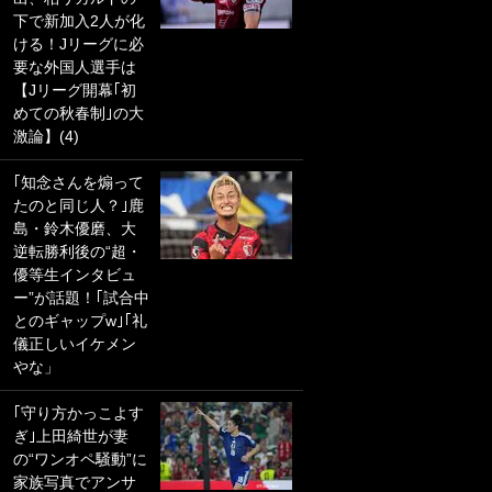
下で新加入2人が化
PKにイタリア代表
ける！Jリーグに必
GKも成す術なし！
要な外国人選手は
｢ノーチャンスすぎ
【Jリーグ開幕｢初
るわ｣｢綺世のPKの
めての秋春制｣の大
上手さは世界屈指
激論】(4)
かも｣
｢知念さんを煽って
｢また敬斗が魚に
たのと同じ人？｣鹿
笑｣菅原由勢がW杯
島・鈴木優磨、大
戦士の夏休み秘蔵
逆転勝利後の“超・
ショット公開！ 川
優等生インタビュ
口春奈と結婚のモ
ー”が話題！｢試合中
テ男も登場で｢写真
とのギャップw｣｢礼
全部楽しそう｣｢タ
儀正しいイケメン
ケの水中かわいす
やな」
ぎる」
｢守り方かっこよす
｢お土産最高すぎ
ぎ｣上田綺世が妻
笑｣｢どうやって入
の“ワンオペ騒動”に
手？｣ブライトン帰
家族写真でアンサ
還の三笘薫、同僚