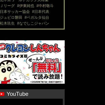
#Ｊリーグ
#伊東純也
#中村敬斗
#日本サッカー協会
#日本代表
#ジュビロ磐田
#ベガルタ仙台
#松木玖生
#なでしこジャパン
YouTube