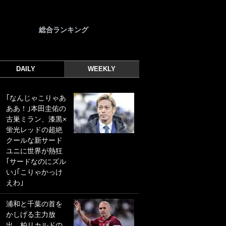
総合ランキング
DAILY
WEEKLY
｢なんじゃこりゃあ
｢光の速さじゃん｣
ああ！｣本田圭佑の
｢えっぐいミドル｣
古巣ミラン、漆黒×
ドイツ名門移籍の
蛍光レッドの超絶
日本代表23歳ボラ
クールな新サード
ンチ、移籍後初ゴ
ユニに世界が熱狂
ールに驚愕！｢見た
｢サードなのにズル
事ないシュートや｣
い｣｢こりゃかっけ
｢聡がどんどん遠く
えわ｣
なっていく」
浦和と千葉の首を
｢誰が止めれんねん
かしげる主力放
w｣フェイエ上田綺
出、柏リカルドの
世の“神コース”弾丸