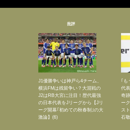
批評
J1優勝争いは神戸ら4チーム、
｢も
横浜FMは残留争い？大混戦の
代表
J2はRB大宮に注目！歴代最強
奇
の日本代表をJリーグから【Jリ
ー
ーグ開幕｢初めての秋春制｣の大
スト
激論】(6)
石敬