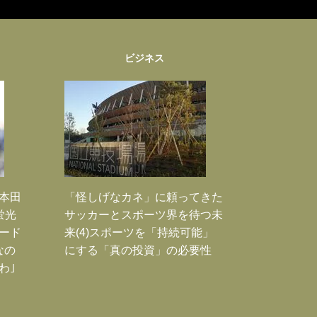
ビジネス
｣本田
「怪しげなカネ」に頼ってきた
蛍光
サッカーとスポーツ界を待つ未
ード
来(4)スポーツを「持続可能」
なの
にする「真の投資」の必要性
わ｣