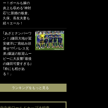
ー！ボールも嫁の
に“ポケカ”をプレゼ
炎上も収める“神対
ント！｢薫の笑顔見
応”に新婚の板倉、
れてよかった｣｢大
久保、長友夫妻も
喜びのリュテル可
続々エール！
愛すぎ｣
｢あざとナンバーワ
浦和と千葉の首を
ン！｣鎌田大地が冨
かしげる主力放
安健洋に“肩組み頭
出、柏リカルドの
乗せ”!?｢パレス兄
下で新加入2人が化
弟｣爆誕の歓迎ムー
ける！Jリーグに必
ビーに大反響｢最後
要な外国人選手は
の鎌田可愛すぎる｣
【Jリーグ開幕｢初
｢粋にも程があ
めての秋春制｣の大
る！」
激論】(4)
ランキングをもっと見る
ランキングをも
#北中米ワールドカップ大特集