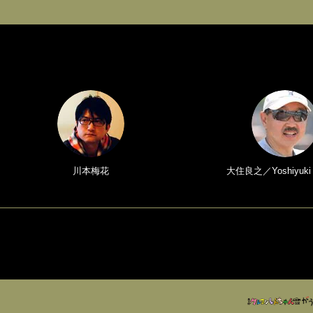
川本梅花
大住良之／Yoshiyuki