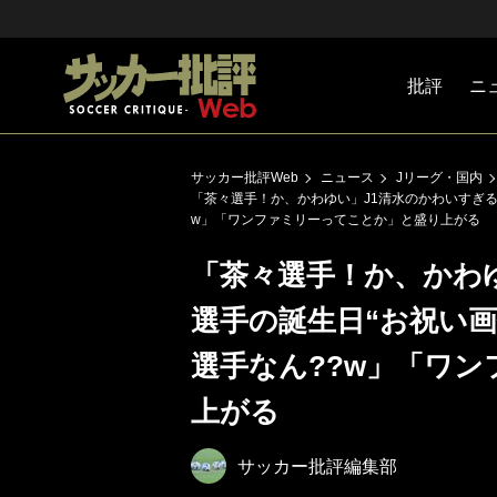
批評
ニ
Jリーグ
戦術
注目選手
海外サッ
監督
マネー
チームマ
日本代表
サッカー批評Web
ニュース
Jリーグ・国内
「茶々選手！か、かわゆい」J1清水のかわいすぎる
w」「ワンファミリーってことか」と盛り上がる
「茶々選手！か、かわゆ
選手の誕生日“お祝い
選手なん??w」「ワ
上がる
サッカー批評編集部