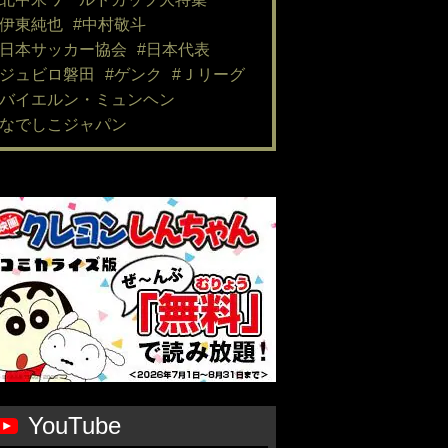
#伊東純也
#中村敬斗
#日本サッカー協会
#日本代表
#ジュビロ磐田
#ゲンク
#Ｊリーグ
#バイエルン・ミュンヘン
#なでしこジャパン
YouTube