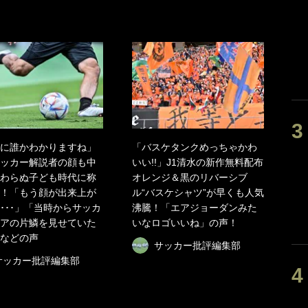
に誰かわかりますね」
「バスケタンクめっちゃかわ
ッカー解説者の顔も中
いい!!」J1清水の新作無料配布
わらぬ子ども時代に称
オレンジ＆黒のリバーシブ
！「もう顔が出来上が
ル“バスケシャツ”が早くも人気
･･･」「当時からサッカ
沸騰！「エアジョーダンみた
アの片鱗を見せていた
いなロゴいいね」の声！
などの声
サッカー批評編集部
サッカー批評編集部