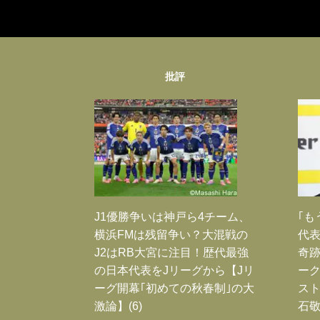
批評
J1優勝争いは神戸ら4チーム、
｢も
横浜FMは残留争い？大混戦の
代表
J2はRB大宮に注目！歴代最強
奇
の日本代表をJリーグから【Jリ
ー
ーグ開幕｢初めての秋春制｣の大
スト
激論】(6)
石敬