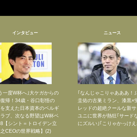
インタビュー
ニュース
う一度W杯へ｣大ケガからの
｢なんじゃこりゃあああ！
復帰！34歳・谷口彰悟の
圭佑の古巣ミラン、漆黒×
跡を支えた日本資本のベルギ
レッドの超絶クールな新サ
クラブ、次なる野望はW杯ベ
ユニに世界が熱狂｢サード
8【シント＝トロイデン立
にズルい｣｢こりゃかっけえ
之CEOの世界戦略】(2)