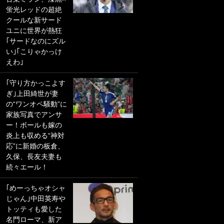
蛍光レッドの超絶
PKにイタリア代表
クールな新サード
GKも成す術なし！
ユニに世界が熱狂
｢ノーチャンスすぎ
｢サードなのにズル
るわ｣｢綺世のPKの
い｣｢こりゃかっけ
上手さは世界屈指
えわ｣
かも｣
｢守り方かっこよす
｢また敬斗が魚に
ぎ｣上田綺世が妻
笑｣菅原由勢がW杯
の“ワンオペ騒動”に
戦士の夏休み秘蔵
家族写真でアンサ
ショット公開！ 川
ー！ボールも嫁の
口春奈と結婚のモ
炎上も収める“神対
テ男も登場で｢写真
応”に新婚の板倉、
全部楽しそう｣｢タ
久保、長友夫妻も
ケの水中かわいす
続々エール！
ぎる」
｢めーっちゃオシャ
｢セカンドで決まり
じゃん｣中田英寿や
だな｣19歳の日本代
トッティも愛した
表MFが加入したス
名門ローマ、新ア
ペイン名門、“地中