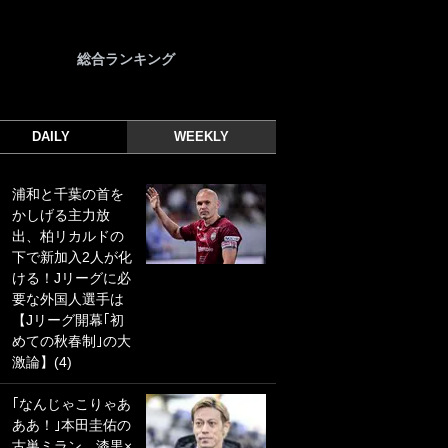
総合ランキング
DAILY
WEEKLY
浦和と千葉の首を
｢光の速さじゃん｣
かしげる主力放
｢えっぐいミドル｣
出、柏リカルドの
ドイツ名門移籍の
下で新加入2人が化
日本代表23歳ボラ
ける！Jリーグに必
ンチ、移籍後初ゴ
要な外国人選手は
ールに驚愕！｢見た
【Jリーグ開幕｢初
事ないシュートや｣
めての秋春制｣の大
｢聡がどんどん遠く
激論】(4)
なっていく」
｢なんじゃこりゃあ
｢誰が止めれんねん
ああ！｣本田圭佑の
w｣フェイエ上田綺
古巣ミラン、漆黒×
世の“神コース”弾丸