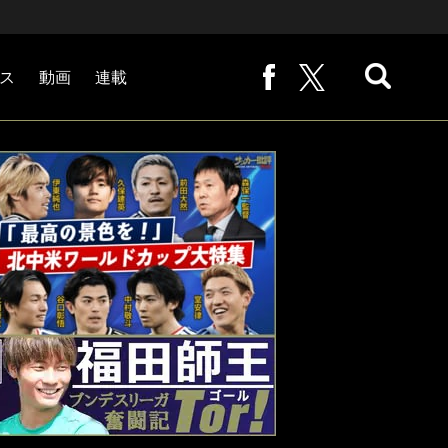
ス
動画
連載
熊崎敬の「路地から始まる処世術」
下田恒幸の「10倍面白くなるサッカー中継の見方」
サッカー批評PHOTOギャラリー「ピッチの焦点」
後藤健生の「蹴球放浪記」
原悦生PHOTOギャラリー「サッカー遠近」
「だれかに言いたくなる記録」
福田師王「ブンデスリーガ奮闘記 Tor!」
大住良之の「この世界のコーナーエリアから」