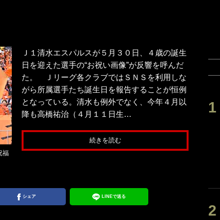
Ｊ１清水エスパルスが５月３０日、４歳の誕生
日を迎えた選手の“お祝い画像”が反響を呼んだ
た。 Ｊリーグ各クラブではＳＮＳを利用しな
がら所属選手たち誕生日を報告することが恒例
となっている。清水も例外でなく、今年４月以
降も高橋祐治（４月１１日生…
続きを読む
祝福
シェア
LINEで送る