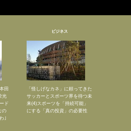
ビジネス
｣本田
「怪しげなカネ」に頼ってきた
蛍光
サッカーとスポーツ界を待つ未
ード
来(4)スポーツを「持続可能」
なの
にする「真の投資」の必要性
わ｣