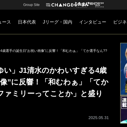
Group Site
ュース
日本代表
Jリーグ・国内
インタビュー
ビジネ
・国内
カー
ネジメント
Jリーグ・国内
戦術
注目選手
海外サッカー
監督
マネー
チームマネジメント
日本代表
4歳選手の誕生日“お祝い画像”に反響！「和むわぁ」「てか選手なん??
い」J1清水のかわいすぎる4歳
画像”に反響！「和むわぁ」「てか
ンファミリーってことか」と盛り
2025.05.31