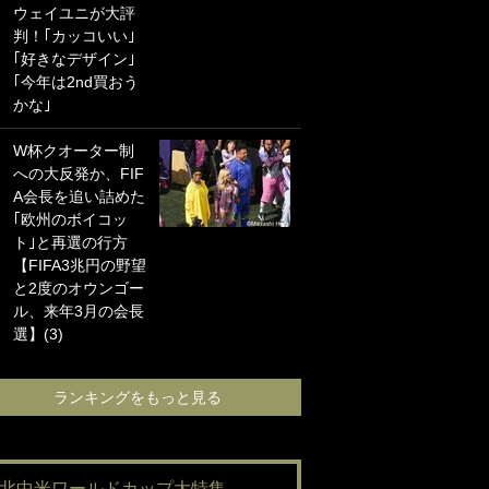
ウェイユニが大評
海の夕日”新アウェ
判！｢カッコいい｣
イユニに大反響｢か
｢好きなデザイン｣
っこよすぎ｣｢革新
｢今年は2nd買おう
的｣｢ソソられる！｣
かな｣
｢お土産最高すぎ
W杯クオーター制
笑｣｢どうやって入
への大反発か、FIF
手？｣ブライトン帰
A会長を追い詰めた
還の三笘薫、同僚
｢欧州のボイコッ
に“ポケカ”をプレゼ
ト｣と再選の行方
ント！｢薫の笑顔見
【FIFA3兆円の野望
れてよかった｣｢大
と2度のオウンゴー
喜びのリュテル可
ル、来年3月の会長
愛すぎ｣
選】(3)
ランキングをも
ランキングをもっと見る
#北中米ワールドカップ大特集