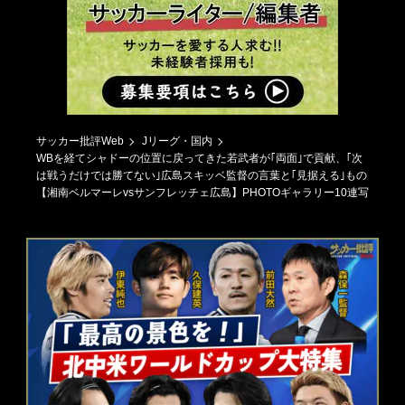
サッカー批評Web
Jリーグ・国内
WBを経てシャドーの位置に戻ってきた若武者が｢両面｣で貢献、｢次
は戦うだけでは勝てない｣広島スキッベ監督の言葉と｢見据える｣もの
【湘南ベルマーレvsサンフレッチェ広島】PHOTOギャラリー10連写