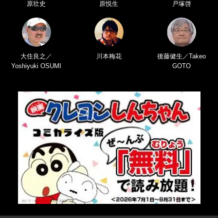
原壮史
原悦生
戸塚啓
大住良之／
川本梅花
後藤健生／Takeo
Yoshiyuki OSUMI
GOTO