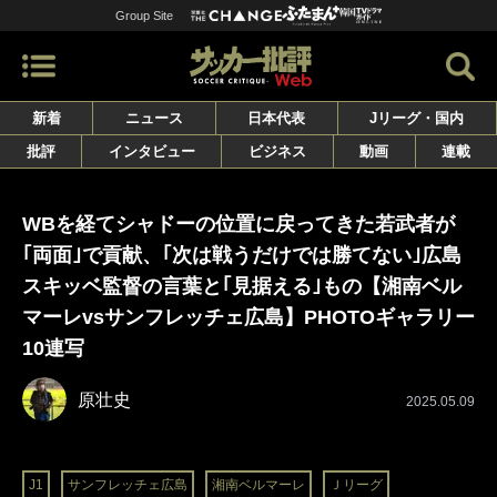
Group Site
新着
ニュース
日本代表
Jリーグ・国内
批評
インタビュー
ビジネス
動画
連載
WBを経てシャドーの位置に戻ってきた若武者が
｢両面｣で貢献、｢次は戦うだけでは勝てない｣広島
スキッベ監督の言葉と｢見据える｣もの【湘南ベル
マーレvsサンフレッチェ広島】PHOTOギャラリー
10連写
原壮史
2025.05.09
J1
サンフレッチェ広島
湘南ベルマーレ
Ｊリーグ