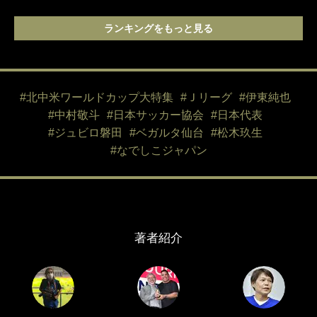
ランキングをもっと見る
#北中米ワールドカップ大特集
#Ｊリーグ
#伊東純也
#中村敬斗
#日本サッカー協会
#日本代表
#ジュビロ磐田
#ベガルタ仙台
#松木玖生
#なでしこジャパン
著者紹介