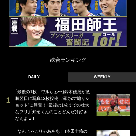
総合ランキング
DAILY
WEEKLY
｢最後の1枚…ワルぃゎ〜｣鈴木優磨が激
勝翌日に写真12枚投稿→渾身の“煽りシ
ョット”に興奮！｢最後の1枚までの壮大
なフリ｣｢知念くんのことどんだけ好き
なんよｗ｣
｢なんじゃこりゃあああ！｣本田圭佑の