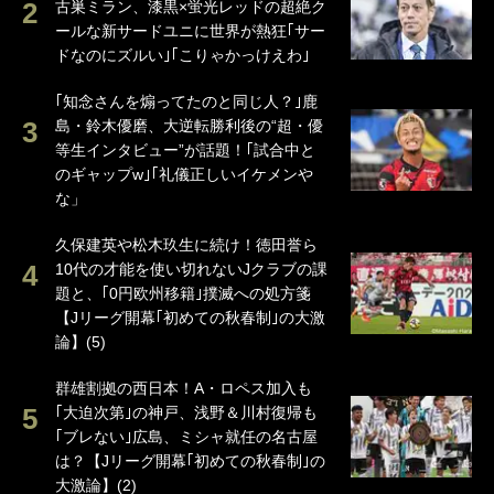
古巣ミラン、漆黒×蛍光レッドの超絶ク
ールな新サードユニに世界が熱狂｢サー
ドなのにズルい｣｢こりゃかっけえわ｣
｢知念さんを煽ってたのと同じ人？｣鹿
島・鈴木優磨、大逆転勝利後の“超・優
等生インタビュー”が話題！｢試合中と
のギャップw｣｢礼儀正しいイケメンや
な」
久保建英や松木玖生に続け！徳田誉ら
10代の才能を使い切れないJクラブの課
題と、｢0円欧州移籍｣撲滅への処方箋
【Jリーグ開幕｢初めての秋春制｣の大激
論】(5)
群雄割拠の西日本！A・ロペス加入も
｢大迫次第｣の神戸、浅野＆川村復帰も
｢ブレない｣広島、ミシャ就任の名古屋
は？【Jリーグ開幕｢初めての秋春制｣の
大激論】(2)