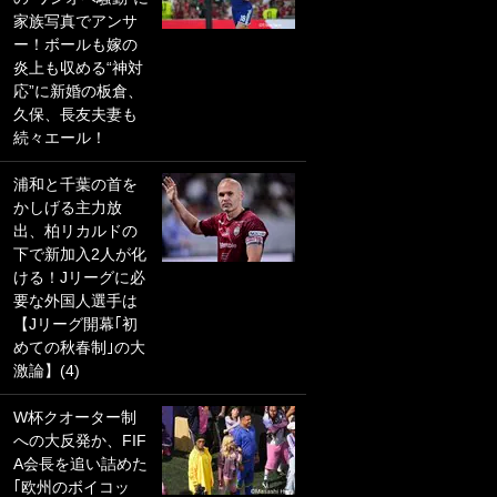
家族写真でアンサ
PKにイタリア代表
ー！ボールも嫁の
GKも成す術なし！
炎上も収める“神対
｢ノーチャンスすぎ
応”に新婚の板倉、
るわ｣｢綺世のPKの
久保、長友夫妻も
上手さは世界屈指
続々エール！
かも｣
浦和と千葉の首を
｢また敬斗が魚に
かしげる主力放
笑｣菅原由勢がW杯
出、柏リカルドの
戦士の夏休み秘蔵
下で新加入2人が化
ショット公開！ 川
ける！Jリーグに必
口春奈と結婚のモ
要な外国人選手は
テ男も登場で｢写真
【Jリーグ開幕｢初
全部楽しそう｣｢タ
めての秋春制｣の大
ケの水中かわいす
激論】(4)
ぎる」
W杯クオーター制
｢セカンドで決まり
への大反発か、FIF
だな｣19歳の日本代
A会長を追い詰めた
表MFが加入したス
｢欧州のボイコッ
ペイン名門、“地中