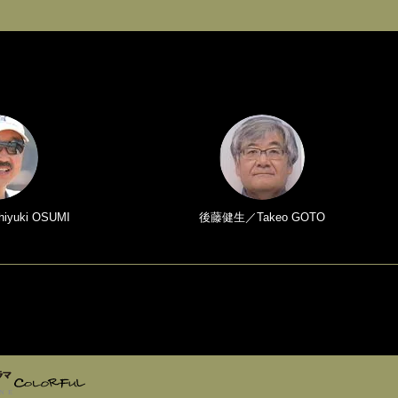
yuki OSUMI
後藤健生／Takeo GOTO