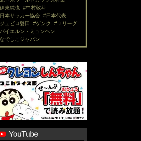
#伊東純也
#中村敬斗
#日本サッカー協会
#日本代表
#ジュビロ磐田
#ゲンク
#Ｊリーグ
#バイエルン・ミュンヘン
#なでしこジャパン
YouTube