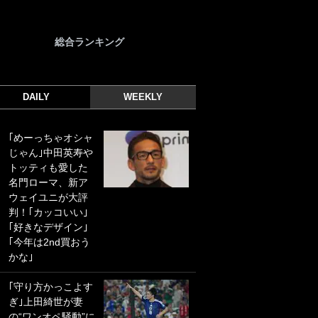
総合ランキング
DAILY
WEEKLY
｢めーっちゃオシャ
｢光の速さじゃん｣
じゃん｣中田英寿や
｢えっぐいミドル｣
トッティも愛した
ドイツ名門移籍の
名門ローマ、新ア
日本代表23歳ボラ
ウェイユニが大評
ンチ、移籍後初ゴ
判！｢カッコいい｣
ールに驚愕！｢見た
｢好きなデザイン｣
事ないシュートや｣
｢今年は2nd買おう
｢聡がどんどん遠く
かな｣
なっていく」
｢守り方かっこよす
｢誰が止めれんねん
ぎ｣上田綺世が妻
w｣フェイエ上田綺
の“ワンオペ騒動”に
世の“神コース”弾丸