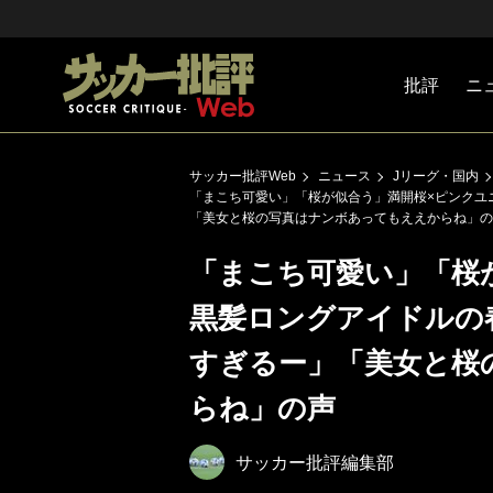
批評
ニ
Jリーグ
戦術
注目選手
海外サッ
監督
マネー
チームマ
日本代表
サッカー批評Web
ニュース
Jリーグ・国内
「まこち可愛い」「桜が似合う」満開桜×ピンクユ
「美女と桜の写真はナンボあってもええからね」の
「まこち可愛い」「桜
黒髪ロングアイドルの
すぎるー」「美女と桜
らね」の声
サッカー批評編集部