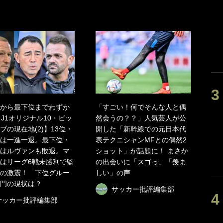
から最下位までわずか
「すごい！何でそんな人と偶
。J1オリジナル10・ビッ
然会うの？？」人気芸人が公
ブの現在地(2)】13位・
開した「新幹線での元日本代
は一進一退。最下位・
表テクニシャンMFとの偶然2
はルヴァンも敗退。マ
ショット」が話題に！ まさか
はリーグ6戦未勝利で監
の出会いに「スゴっ」「羨ま
の激震！ 下位グルー
しい」の声
門の現状は？
サッカー批評編集部
サッカー批評編集部