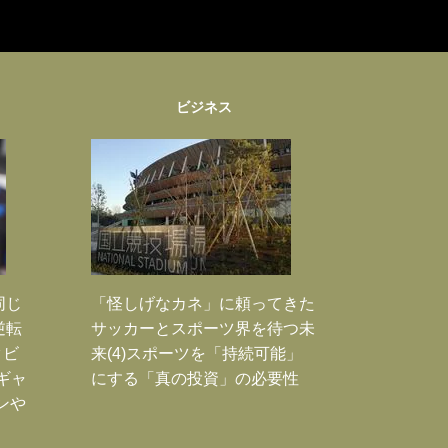
ビジネス
同じ
「怪しげなカネ」に頼ってきた
逆転
サッカーとスポーツ界を待つ未
タビ
来(4)スポーツを「持続可能」
ギャ
にする「真の投資」の必要性
ンや