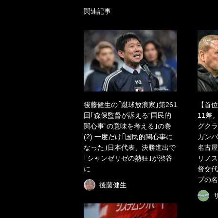
関連記事
後藤健生の｢蹴球放浪家｣第261
【首位
回｢森保監督が訴える“国民的
11差
関心事”の意味を考える｣の巻
グクラ
(2) 一度だけ｢国民的関心事に
ガンバ
なった｣日本代表、決勝進出で
名古屋
｢シャンゼリゼの熱狂｣が渋谷
リノス
に
督交代
プの名
後藤健生