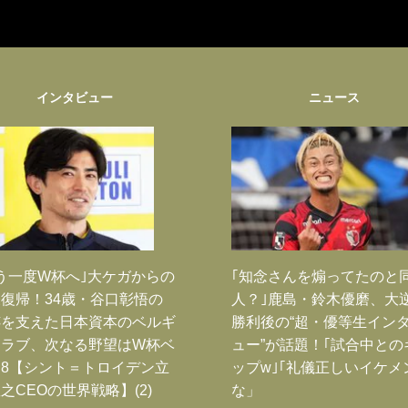
インタビュー
ニュース
う一度W杯へ｣大ケガからの
｢知念さんを煽ってたのと
復帰！34歳・谷口彰悟の
人？｣鹿島・鈴木優磨、大
跡を支えた日本資本のベルギ
勝利後の“超・優等生イン
クラブ、次なる野望はW杯ベ
ュー”が話題！｢試合中との
8【シント＝トロイデン立
ップw｣｢礼儀正しいイケメ
之CEOの世界戦略】(2)
な」