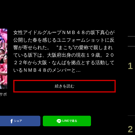
女性アイドルグループＮＭＢ４８の坂下真心が
公開した春を感じるユニフォームショットに反
響が寄せられた。 “まこち”の愛称で親しまれ
ている坂下は、大阪府出身の現在１９歳。２０
２２年から大阪・なんばを拠点とする活動して
いるＮＭＢ４８のメンバーと…
続きを読む
サポ
シェア
LINEで送る