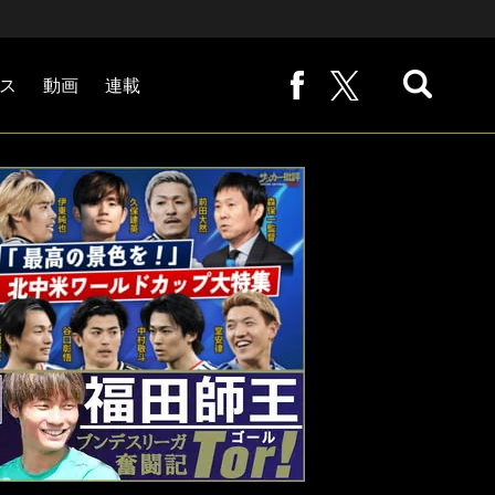
ス
動画
連載
熊崎敬の「路地から始まる処世術」
下田恒幸の「10倍面白くなるサッカー中継の見方」
サッカー批評PHOTOギャラリー「ピッチの焦点」
後藤健生の「蹴球放浪記」
原悦生PHOTOギャラリー「サッカー遠近」
「だれかに言いたくなる記録」
福田師王「ブンデスリーガ奮闘記 Tor!」
大住良之の「この世界のコーナーエリアから」