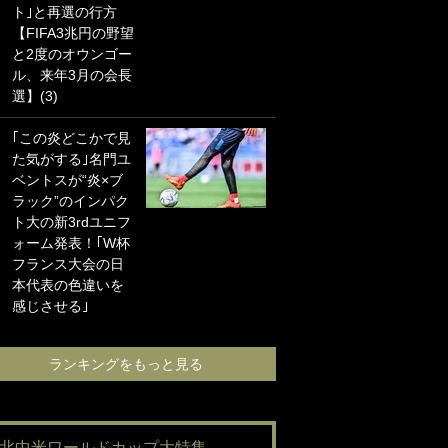
ト｣と再選の行方
海の夕日”新アウェ
【FIFA3兆円の野望
イユニに大反響｢か
と2度のオウンゴー
っこよすぎ｣｢革新
ル、来年3月の会長
的｣｢ソソられる！｣
選】(3)
｢お土産最高すぎ
｢この炎どこかで見
笑｣｢どうやって入
た気がする｣名門ユ
手？｣ブライトン帰
ベントスが“炎×ブ
還の三笘薫、同僚
ラック”のインパク
に“ポケカ”をプレゼ
ト大の新3rdユニフ
ント！｢薫の笑顔見
ォーム発表！｢W杯
れてよかった｣｢大
フランス大会の日
喜びのリュテル可
本代表の色違いを
愛すぎ｣
感じさせる｣
ランキングをも
ランキングをもっと見る
#北中米ワールドカップ大特集