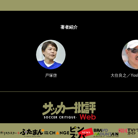
著者紹介
戸塚啓
大住良之／Yoshi