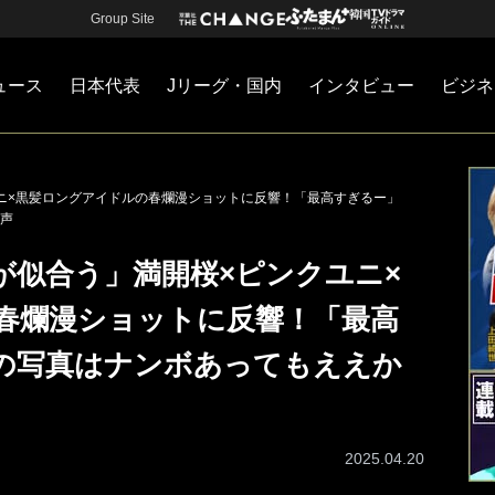
Group Site
ュース
日本代表
Jリーグ・国内
インタビュー
ビジネ
・国内
カー
ネジメント
Jリーグ・国内
戦術
注目選手
海外サッカー
監督
マネー
チームマネジメント
日本代表
ニ×黒髪ロングアイドルの春爛漫ショットに反響！「最高すぎるー」
声
が似合う」満開桜×ピンクユニ×
春爛漫ショットに反響！「最高
の写真はナンボあってもええか
2025.04.20