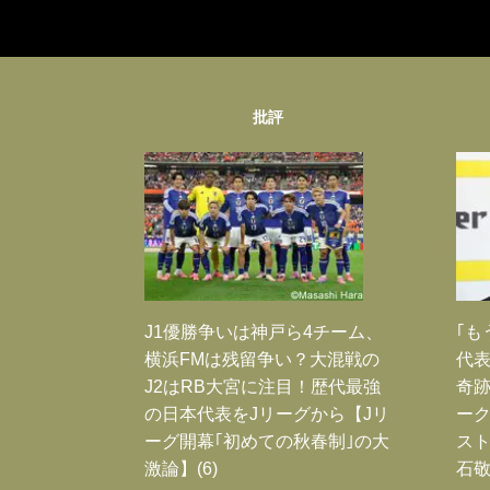
批評
J1優勝争いは神戸ら4チーム、
｢も
横浜FMは残留争い？大混戦の
代表
J2はRB大宮に注目！歴代最強
奇
の日本代表をJリーグから【Jリ
ー
ーグ開幕｢初めての秋春制｣の大
スト
激論】(6)
石敬