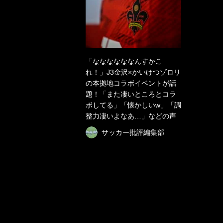
「ななななななんすかこ
れ！」J3金沢×かいけつゾロリ
の本拠地コラボイベントが話
題！「また凄いところとコラ
ボしてる」「懐かしいw」「調
整力凄いよなあ…」などの声
サッカー批評編集部