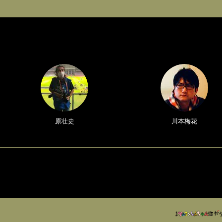
原壮史
川本梅花