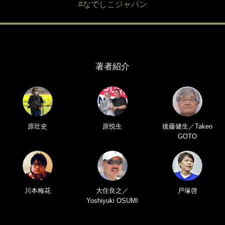
#なでしこジャパン
著者紹介
原壮史
原悦生
後藤健生／Takeo
GOTO
川本梅花
大住良之／
戸塚啓
Yoshiyuki OSUMI