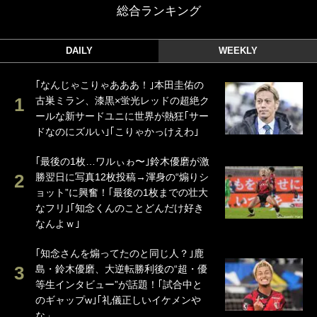
総合ランキング
DAILY
WEEKLY
｢なんじゃこりゃあああ！｣本田圭佑の
古巣ミラン、漆黒×蛍光レッドの超絶ク
ールな新サードユニに世界が熱狂｢サー
ドなのにズルい｣｢こりゃかっけえわ｣
｢最後の1枚…ワルぃゎ〜｣鈴木優磨が激
勝翌日に写真12枚投稿→渾身の“煽りシ
ョット”に興奮！｢最後の1枚までの壮大
なフリ｣｢知念くんのことどんだけ好き
なんよｗ｣
｢知念さんを煽ってたのと同じ人？｣鹿
島・鈴木優磨、大逆転勝利後の“超・優
等生インタビュー”が話題！｢試合中と
のギャップw｣｢礼儀正しいイケメンや
な」