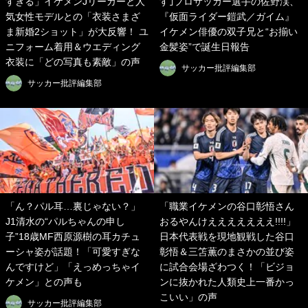
すぎる」イケメンJリーガーと人
す｣プロサッカー選手の佐野渓、
気女性モデルとの「衣装さまざ
『仮面ライダー鎧武／ガイム』
ま新婚2ショット」が大反響！ ユ
イケメン俳優の双子兄と“お揃い
ニフォーム着用＆ウエディング
金髪姿”で誕生日報告
衣装に「どの写真も素敵」の声
サッカー批評編集部
サッカー批評編集部
「ん？パル耳…裏じゃない？」
「職業イケメンの谷口彰悟さん
J1清水の“パルちゃんの申し
おるやんけえええええええ!!!!」
子”18歳MF西原源樹の耳カチュ
日本代表戦を現地観戦した谷口
ーシャ姿が話題！「可愛すぎな
彰悟＆三笘薫のまさかの並び姿
んですけど」「えっめっちゃイ
に試合会場ざわつく！「ビジョ
ケメン」との声も
ンに抜かれた人類史上一番かっ
こいい」の声
サッカー批評編集部