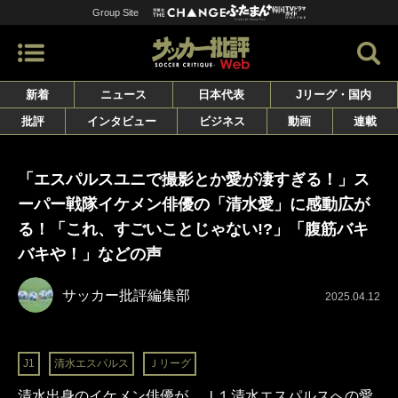
Group Site
新着
ニュース
日本代表
Jリーグ・国内
批評
インタビュー
ビジネス
動画
連載
「エスパルスユニで撮影とか愛が凄すぎる！」ス
ーパー戦隊イケメン俳優の「清水愛」に感動広が
る！「これ、すごいことじゃない!?」「腹筋バキ
バキや！」などの声
サッカー批評編集部
2025.04.12
J1
清水エスパルス
Ｊリーグ
清水出身のイケメン俳優が、Ｊ１清水エスパルスへの愛