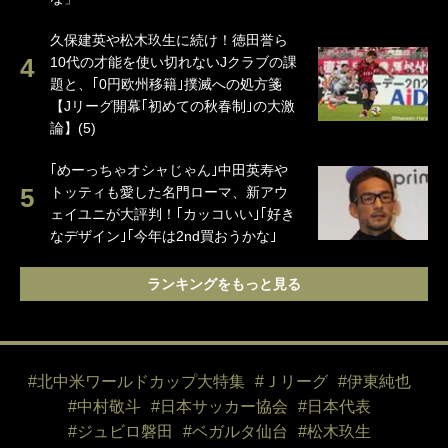
久保建英や松木玖生に続け！徳田誉ら
10代の才能を使い切れないJクラブの課
題と、｢0円欧州移籍｣撲滅への処方箋
【Jリーグ開幕｢初めての秋春制｣の大激
論】(5)
｢めーっちゃオシャじゃん｣中田英寿や
トッティも愛した名門ローマ、新アウ
ェイユニが大評判！｢カッコいい｣｢好き
なデザイン｣｢今年は2nd買おうかな｣
ランキングをもっと見る
#北中米ワールドカップ大特集
#Ｊリーグ
#伊東純也
#中村敬斗
#日本サッカー協会
#日本代表
#ジュビロ磐田
#ベガルタ仙台
#松木玖生