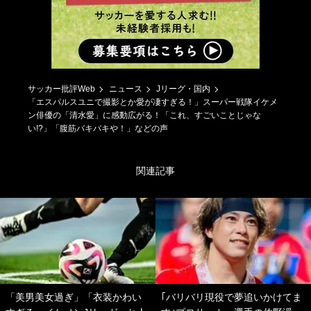
サッカー批評Web
ニュース
Jリーグ・国内
「エスパルスユニで撮影とか愛が凄すぎる！」スーパー戦隊イケメ
ン俳優の「清水愛」に感動広がる！「これ、すごいことじゃな
い!?」「腹筋バキバキや！」などの声
関連記事
「美男美女過ぎ」「衣装かわい
｢バリバリ現役で夢追いかけてま