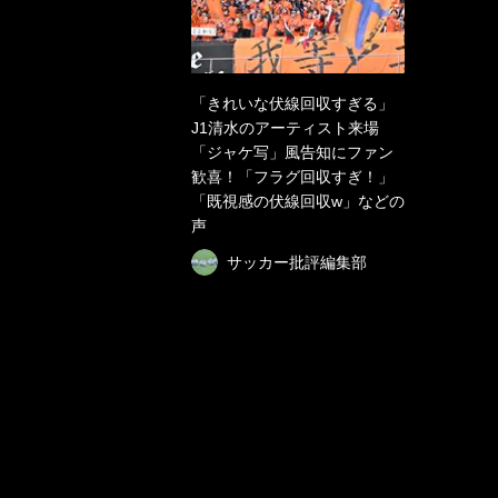
「きれいな伏線回収すぎる」
J1清水のアーティスト来場
「ジャケ写」風告知にファン
歓喜！「フラグ回収すぎ！」
「既視感の伏線回収w」などの
声
サッカー批評編集部