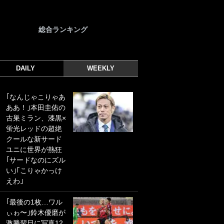
総合ランキング
DAILY
WEEKLY
｢なんじゃこりゃあ
｢光の速さじゃん｣
ああ！｣本田圭佑の
｢えっぐいミドル｣
古巣ミラン、漆黒×
ドイツ名門移籍の
蛍光レッドの超絶
日本代表23歳ボラ
クールな新サード
ンチ、移籍後初ゴ
ユニに世界が熱狂
ールに驚愕！｢見た
｢サードなのにズル
事ないシュートや｣
い｣｢こりゃかっけ
｢聡がどんどん遠く
えわ｣
なっていく」
｢最後の1枚…ワル
｢誰が止めれんねん
ぃゎ〜｣鈴木優磨が
w｣フェイエ上田綺
激勝翌日に写真12
世の“神コース”弾丸