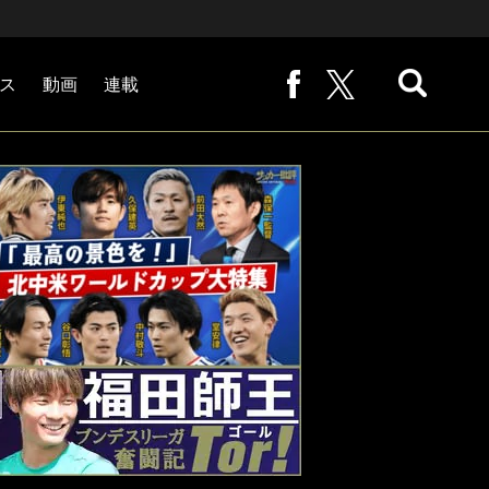
ス
動画
連載
熊崎敬の「路地から始まる処世術」
下田恒幸の「10倍面白くなるサッカー中継の見方」
サッカー批評PHOTOギャラリー「ピッチの焦点」
後藤健生の「蹴球放浪記」
原悦生PHOTOギャラリー「サッカー遠近」
「だれかに言いたくなる記録」
福田師王「ブンデスリーガ奮闘記 Tor!」
大住良之の「この世界のコーナーエリアから」