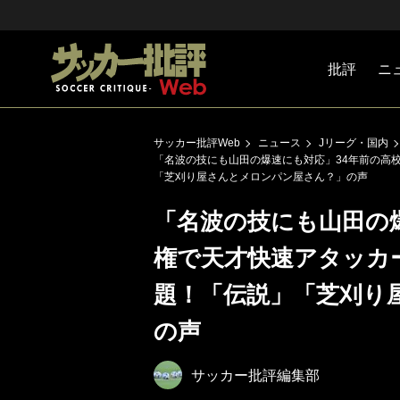
批評
ニ
Jリーグ
戦術
注目選手
海外サッ
監督
マネー
チームマ
日本代表
サッカー批評Web
ニュース
Jリーグ・国内
「名波の技にも山田の爆速にも対応」34年前の高
「芝刈り屋さんとメロンパン屋さん？」の声
「名波の技にも山田の
権で天才快速アタッカ
題！「伝説」「芝刈り
の声
サッカー批評編集部