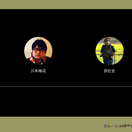
川本梅花
原壮史