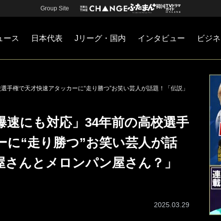
Group Site
ュース
日本代表
Jリーグ・国内
インタビュー
ビジネ
・国内
カー
ネジメント
Jリーグ・国内
戦術
注目選手
海外サッカー
監督
マネー
チームマネジメント
日本代表
校選手権で天才快速アタッカーに“走り勝つ”お笑い芸人が話題！「伝説」
爆速にも対応」34年前の高校選手
ーに“走り勝つ”お笑い芸人が話
屋さんとメロンパン屋さん？」
2025.03.29