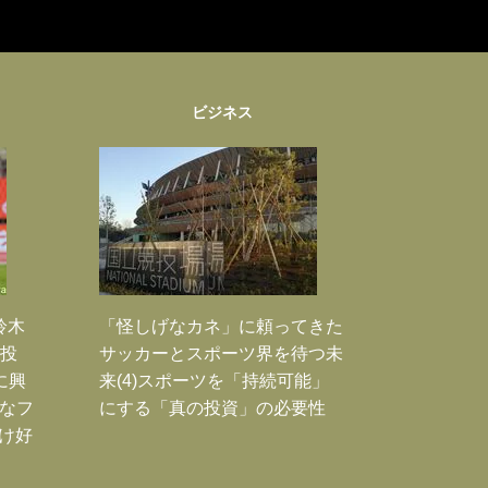
ビジネス
鈴木
「怪しげなカネ」に頼ってきた
枚投
サッカーとスポーツ界を待つ未
に興
来(4)スポーツを「持続可能」
大なフ
にする「真の投資」の必要性
だけ好