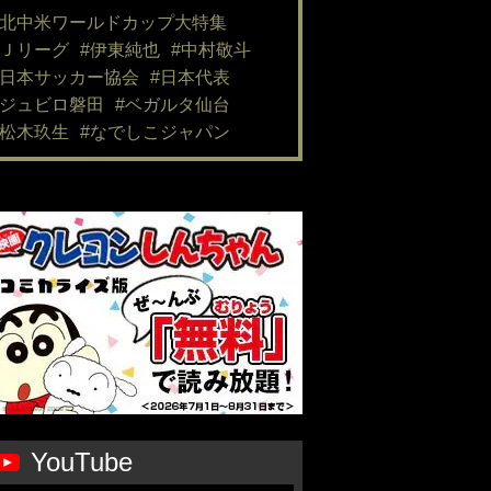
#北中米ワールドカップ大特集
#Ｊリーグ
#伊東純也
#中村敬斗
#日本サッカー協会
#日本代表
#ジュビロ磐田
#ベガルタ仙台
#松木玖生
#なでしこジャパン
YouTube