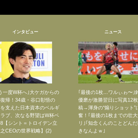
インタビュー
ニュース
う一度W杯へ｣大ケガからの
｢最後の1枚…ワルぃゎ〜｣
復帰！34歳・谷口彰悟の
優磨が激勝翌日に写真12
跡を支えた日本資本のベルギ
稿→渾身の“煽りショット”
クラブ、次なる野望はW杯ベ
奮！｢最後の1枚までの壮
8【シント＝トロイデン立
リ｣｢知念くんのことどん
之CEOの世界戦略】(2)
きなんよｗ｣