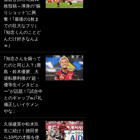
枚投稿→渾身の“煽
PKにイタリア代表
りショット”に興
GKも成す術なし！
奮！｢最後の1枚ま
｢ノーチャンスすぎ
での壮大なフリ｣
るわ｣｢綺世のPKの
｢知念くんのことど
上手さは世界屈指
んだけ好きなんよ
かも｣
ｗ｣
｢また敬斗が魚に
｢知念さんを煽って
笑｣菅原由勢がW杯
たのと同じ人？｣鹿
戦士の夏休み秘蔵
島・鈴木優磨、大
ショット公開！ 川
逆転勝利後の“超・
口春奈と結婚のモ
優等生インタビュ
テ男も登場で｢写真
ー”が話題！｢試合中
全部楽しそう｣｢タ
とのギャップw｣｢礼
ケの水中かわいす
儀正しいイケメン
ぎる」
やな」
｢お土産最高すぎ
久保建英や松木玖
笑｣｢どうやって入
生に続け！徳田誉
手？｣ブライトン帰
ら10代の才能を使
還の三笘薫、同僚