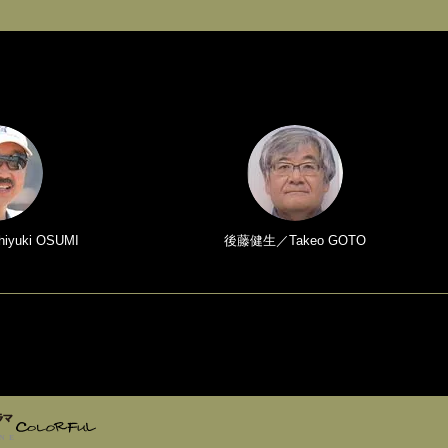
yuki OSUMI
後藤健生／Takeo GOTO