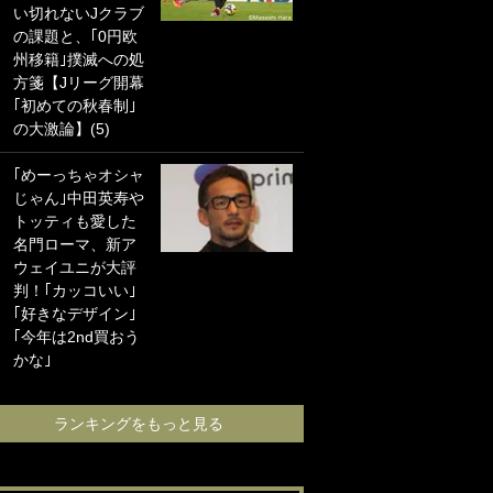
い切れないJクラブ
に“ポケカ”をプレゼ
の課題と、｢0円欧
ント！｢薫の笑顔見
州移籍｣撲滅への処
れてよかった｣｢大
方箋【Jリーグ開幕
喜びのリュテル可
｢初めての秋春制｣
愛すぎ｣
の大激論】(5)
浦和と千葉の首を
｢めーっちゃオシャ
かしげる主力放
じゃん｣中田英寿や
出、柏リカルドの
トッティも愛した
下で新加入2人が化
名門ローマ、新ア
ける！Jリーグに必
ウェイユニが大評
要な外国人選手は
判！｢カッコいい｣
【Jリーグ開幕｢初
｢好きなデザイン｣
めての秋春制｣の大
｢今年は2nd買おう
激論】(4)
かな｣
ランキングをも
ランキングをもっと見る