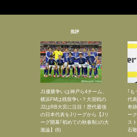
批評
J1優勝争いは神戸ら4チーム、
｢も
横浜FMは残留争い？大混戦の
代表
J2はRB大宮に注目！歴代最強
奇
の日本代表をJリーグから【Jリ
ー
ーグ開幕｢初めての秋春制｣の大
スト
激論】(6)
石敬