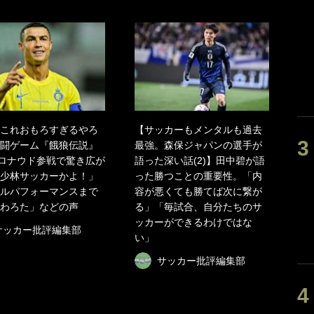
これおもろすぎるやろ
【サッカーもメンタルも過去
闘ゲーム『餓狼伝説』
最強。森保ジャパンの選手が
ロナウド参戦で驚き広が
語った深い話(2)】田中碧が語
少林サッカーかよ！」
った勝つことの重要性。「内
ルパフォーマンスまで
容が悪くても勝てば次に繋が
わろた」などの声
る」「毎試合、自分たちのサ
ッカーができるわけではな
サッカー批評編集部
い」
サッカー批評編集部