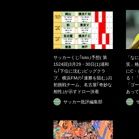
サッカーくじ｢toto｣予想( 第
「なに
1524回)3月29・30日(1)浦和
笑」格
ら｢下位に沈む｣ビッグクラ
にC・
ブ、横浜FMの｢連勝を阻む｣J1
る！「
初挑戦チーム、名古屋｢奇妙な
「ゴー
相性｣が示すドロー決着
あって
サッカー批評編集部