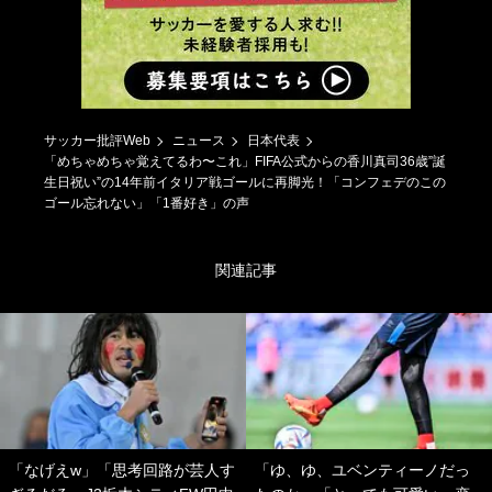
サッカー批評Web
ニュース
日本代表
「めちゃめちゃ覚えてるわ〜これ」FIFA公式からの香川真司36歳”誕
生日祝い”の14年前イタリア戦ゴールに再脚光！「コンフェデのこの
ゴール忘れない」「1番好き」の声
関連記事
「なげえw」「思考回路が芸人す
「ゆ、ゆ、ユベンティーノだっ