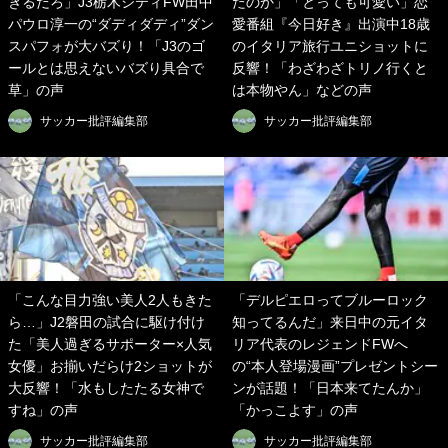
ぎるだろ」J3栃木シティFW田中
たのか」「とっても可愛い」恋
パウロ淳一の“ダディダディ”ダン
愛番組『今日好き』出演中18歳
スパフォが大バズり！「J3のゴ
のイタリア旅行ユニショットに
ールとは思えないバズり具合で
反響！「わざわざトリノ行くと
草」の声
は本物やん」などの声
サッカー批評編集部
サッカー批評編集部
「こんな目力強い美人2人もきた
「デルピエロってブルーロック
ら…」J2磐田の試合に駆け付け
知ってるんだ」来日中の元イタ
た「美人過ぎるサポーター×人気
リア代表のレジェンドFWへ
女優」お揃いだらけ2ショットが
の“本人登場漫画”プレゼントシー
大反響！「水もしたたる女神で
ンが話題！「日本来てたんか」
すね」の声
「かっこよす」の声
サッカー批評編集部
サッカー批評編集部