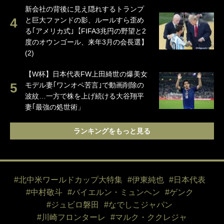
新会社の背後に見え隠れするトランプ
と巨大ファンドの影、ルールすら歪め
る｢アメリカ式｣【FIFA3兆円の野望と2
度のオウンゴール、来年3月の会長選】
(2)
【W杯】日本代表FW上田綺世の爆美女
モデル妻｢ワンオペ苦言｣で動画削除の
波紋…一方で株を上げ続ける大谷翔平
妻｢最強の処世術」
ランキングをもっと見る
#北中米ワールドカップ大特集
#伊東純也
#日本代表
#中村敬斗
#バイエルン・ミュンヘン
#ゲンク
#ジュビロ磐田
#なでしこジャパン
#川崎フロンターレ
#マルク・ククレジャ