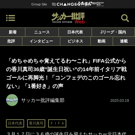
Group Site
新着
ニュース
日本代表
Jリーグ・国内
批評
インタビュー
ビジネス
動画
連載
「めちゃめちゃ覚えてるわ〜これ」FIFA公式から
の香川真司36歳”誕生日祝い”の14年前イタリア戦
ゴールに再脚光！「コンフェデのこのゴール忘れ
ない」「1番好き」の声
サッカー批評編集部
2025.03.19
日本代表
香川真司
ＦＩＦＡ
３月１７日に３６歳の誕生日を迎えたサッカー元日本代