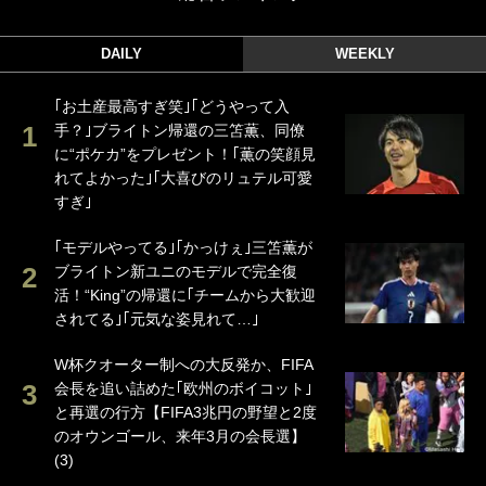
DAILY
WEEKLY
｢お土産最高すぎ笑｣｢どうやって入
手？｣ブライトン帰還の三笘薫、同僚
に“ポケカ”をプレゼント！｢薫の笑顔見
れてよかった｣｢大喜びのリュテル可愛
すぎ｣
｢モデルやってる｣｢かっけぇ｣三笘薫が
ブライトン新ユニのモデルで完全復
活！“King”の帰還に｢チームから大歓迎
されてる｣｢元気な姿見れて…｣
W杯クオーター制への大反発か、FIFA
会長を追い詰めた｢欧州のボイコット｣
と再選の行方【FIFA3兆円の野望と2度
のオウンゴール、来年3月の会長選】
(3)