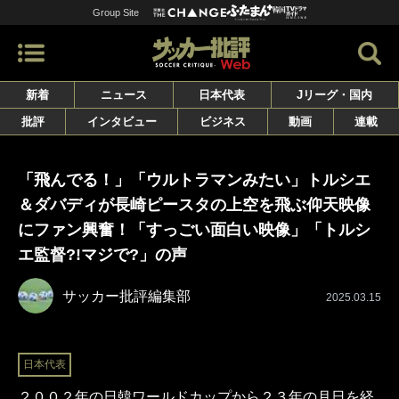
Group Site
新着
ニュース
日本代表
Jリーグ・国内
批評
インタビュー
ビジネス
動画
連載
「飛んでる！」「ウルトラマンみたい」トルシエ
＆ダバディが長崎ピースタの上空を飛ぶ仰天映像
にファン興奮！「すっごい面白い映像」「トルシ
エ監督?!マジで?」の声
サッカー批評編集部
2025.03.15
日本代表
２００２年の日韓ワールドカップから２３年の月日を経