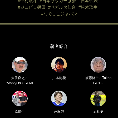
#中村敬斗
#日本サッカー協会
#日本代表
#ジュビロ磐田
#ベガルタ仙台
#松木玖生
#なでしこジャパン
著者紹介
大住良之／
川本梅花
後藤健生／Takeo
Yoshiyuki OSUMI
GOTO
原悦生
戸塚啓
原壮史