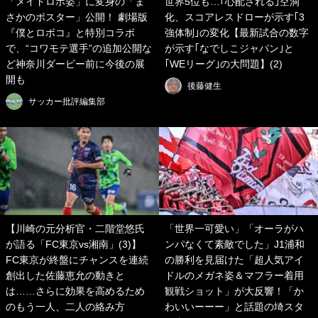
「メイドロボ姿」に変身の「ま
世界5位も…｢心配される｣空洞
さかのポスター」公開！ 劇場版
化、スコアレスドローが示す｢3
『僕とロボコ』と特別コラボ
強体制｣の変化【最新試合の数字
で、“コワモテ選手”の追加公開な
が示す｢なでしこジャパン｣と
ど神奈川ダービー前に今後の展
｢WEリーグ｣の大問題】(2)
開も
後藤健生
サッカー批評編集部
【川崎の元分析官・二階堂悠氏
「世界一可愛い」「オーラがハ
が語る「FC東京vs湘南」(3)】
ンパなくて素敵でした」J1浦和
FC東京が終盤にチャンスを連続
の勝利を見届けた「超人気アイ
創出した佐藤恵允の動きと
ドルのメガネ姿＆マフラー着用
は……さらに効果を高めるため
観戦ショット」が大反響！「か
のもう一人、二人の絡み方
わいいーーー」と話題の埼スタ