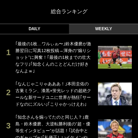
総合ランキング
DAILY
WEEKLY
｢最後の1枚…ワルぃゎ〜｣鈴木優磨が激
勝翌日に写真12枚投稿→渾身の“煽りシ
ョット”に興奮！｢最後の1枚までの壮大
なフリ｣｢知念くんのことどんだけ好き
なんよｗ｣
｢なんじゃこりゃあああ！｣本田圭佑の
古巣ミラン、漆黒×蛍光レッドの超絶ク
ールな新サードユニに世界が熱狂｢サー
ドなのにズルい｣｢こりゃかっけえわ｣
｢知念さんを煽ってたのと同じ人？｣鹿
島・鈴木優磨、大逆転勝利後の“超・優
等生インタビュー”が話題！｢試合中と
のギャップw｣｢礼儀正しいイケメンや