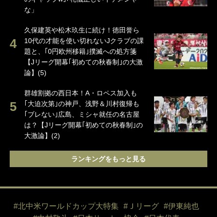
な」
久保建英や松木玖生に続け！徳田誉ら
10代の才能を使い切れないJクラブの課
題と、｢0円欧州移籍｣撲滅への処方箋
【Jリーグ開幕｢初めての秋春制｣の大激
論】(5)
群雄割拠の西日本！A・ロペス加入も
｢大迫次第｣の神戸、浅野＆川村復帰も
｢ブレない｣広島、ミシャ就任の名古屋
は？【Jリーグ開幕｢初めての秋春制｣の
大激論】(2)
ランキングをもっと見る
#北中米ワールドカップ大特集
#Ｊリーグ
#伊東純也