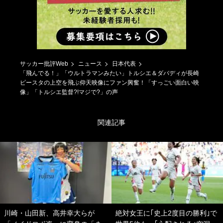
サッカー批評Web
ニュース
日本代表
「飛んでる！」「ウルトラマンみたい」トルシエ＆ダバディが長崎
ピースタの上空を飛ぶ仰天映像にファン興奮！「すっごい面白い映
像」「トルシエ監督?!マジで?」の声
関連記事
川崎・山田新、高井幸大らが
絶対女王に｢史上2度目の勝利｣で