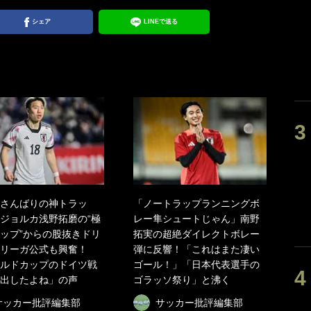
シェア
LINEで送る
さんばりの神トラッ
「ノートラップランニングボ
ジョルカ浅野拓磨の“極
レー隼シュートじゃん」南野
ップ”からの股抜きドリ
拓実の超絶ダイレクトボレー
リーガ公式も興奮！
弾に反響！「これはまた凄い
ルドカップのドイツ戦
ゴール！」「日本代表選手の
出したよね」の声
ゴラッソ祭り」と沸く
サッカー批評編集部
サッカー批評編集部