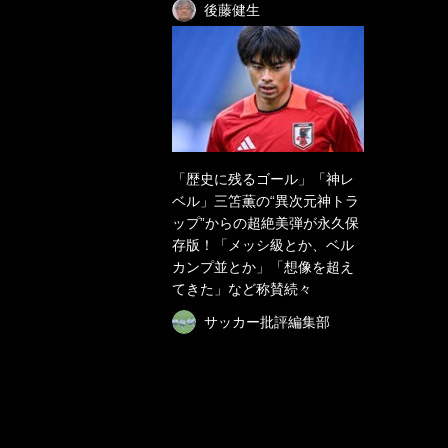
後藤健生
「歴史に残るゴール」「神レ
ベル」三笘薫の“異次元神トラ
ップ”からの超絶美弾が永久保
存版！「メッシ級とか、ベル
カンプ並とか」「想像を超え
てきた」など称賛続々
サッカー批評編集部