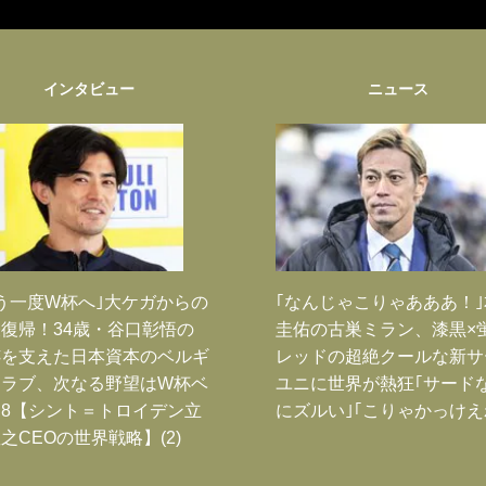
インタビュー
ニュース
う一度W杯へ｣大ケガからの
｢なんじゃこりゃあああ！
復帰！34歳・谷口彰悟の
圭佑の古巣ミラン、漆黒×
跡を支えた日本資本のベルギ
レッドの超絶クールな新サ
クラブ、次なる野望はW杯ベ
ユニに世界が熱狂｢サード
8【シント＝トロイデン立
にズルい｣｢こりゃかっけえ
之CEOの世界戦略】(2)