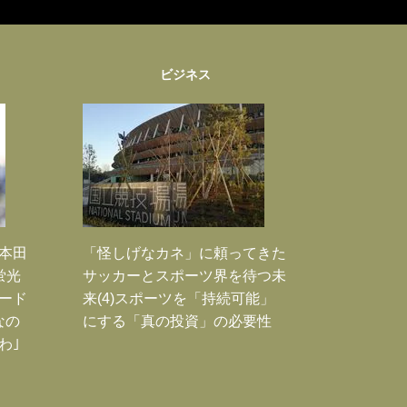
ビジネス
｣本田
「怪しげなカネ」に頼ってきた
蛍光
サッカーとスポーツ界を待つ未
ード
来(4)スポーツを「持続可能」
なの
にする「真の投資」の必要性
わ｣