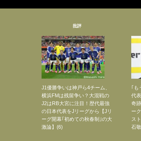
批評
J1優勝争いは神戸ら4チーム、
｢も
横浜FMは残留争い？大混戦の
代表
J2はRB大宮に注目！歴代最強
奇
の日本代表をJリーグから【Jリ
ー
ーグ開幕｢初めての秋春制｣の大
スト
激論】(6)
石敬