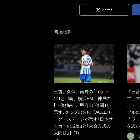
ツイート
関連記事
三笘、久保、南野の｢ゴラッ
「三笘
ソ｣と川崎、横浜FM、神戸の
プ」マ
｢上位独占｣、甲府の｢健闘｣が
上トラ
示すJクラブの進化【ACLEリ
ブルに
ーグ・ステージが示す｢日本サ
「ワー
ッカーの成長｣と｢大会方式の
を思い
大問題｣】(1)