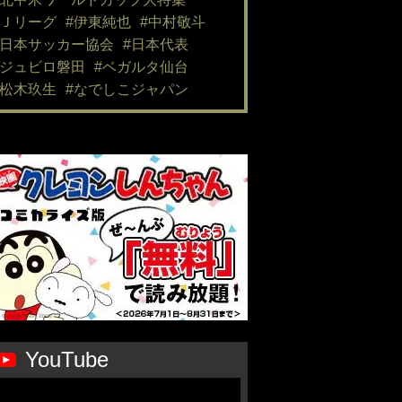
#Ｊリーグ
#伊東純也
#中村敬斗
#日本サッカー協会
#日本代表
#ジュビロ磐田
#ベガルタ仙台
#松木玖生
#なでしこジャパン
YouTube