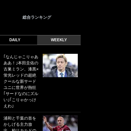
総合ランキング
DAILY
WEEKLY
｢なんじゃこりゃあ
｢光の速さじゃん｣
ああ！｣本田圭佑の
｢えっぐいミドル｣
古巣ミラン、漆黒×
ドイツ名門移籍の
蛍光レッドの超絶
日本代表23歳ボラ
クールな新サード
ンチ、移籍後初ゴ
ユニに世界が熱狂
ールに驚愕！｢見た
｢サードなのにズル
事ないシュートや｣
い｣｢こりゃかっけ
｢聡がどんどん遠く
えわ｣
なっていく」
浦和と千葉の首を
｢誰が止めれんねん
かしげる主力放
w｣フェイエ上田綺
出、柏リカルドの
世の“神コース”弾丸