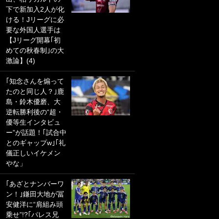
下で新加入2人が化
PKにイタリア代表
ける！Jリーグに必
GKも成す術なし！
要な外国人選手は
｢ノーチャンスすぎ
【Jリーグ開幕｢初
るわ｣｢綺世のPKの
めての秋春制｣の大
上手さは世界屈指
激論】(4)
かも｣
｢知念さんを煽って
｢また敬斗が魚に
たのと同じ人？｣鹿
笑｣菅原由勢がW杯
島・鈴木優磨、大
戦士の夏休み秘蔵
逆転勝利後の“超・
ショット公開！ 川
優等生インタビュ
口春奈と結婚のモ
ー”が話題！｢試合中
テ男も登場で｢写真
とのギャップw｣｢礼
全部楽しそう｣｢タ
儀正しいイケメン
ケの水中かわいす
やな」
ぎる」
｢あざとナンバーワ
｢お土産最高すぎ
ン！｣鎌田大地が冨
笑｣｢どうやって入
安健洋に“肩組み頭
手？｣ブライトン帰
乗せ”!?｢パレス兄
還の三笘薫、同僚