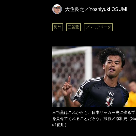
大住良之／Yoshiyuki OSUMI
海外
三笘薫
プレミアリーグ
三笘薫はこれからも、日本サッカー史に残るプ
を見せてくれることだろう。撮影／原壮史（So
α1使用）