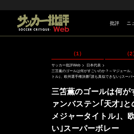
批評
ニ
Jリーグ
戦術
注目選手
海外サッ
監督
マネー
チームマ
日本代表
（1）
（2
サッカー批評Web
日本代表
三笘薫のゴールは何がすごいのか？～マジェール、フ
トル｣、欧州選手権決勝｢誰も真似できない｣スーパ
三笘薫のゴールは何が
ァンバステン｢天才｣と
メジャータイトル｣、
い｣スーパーボレー