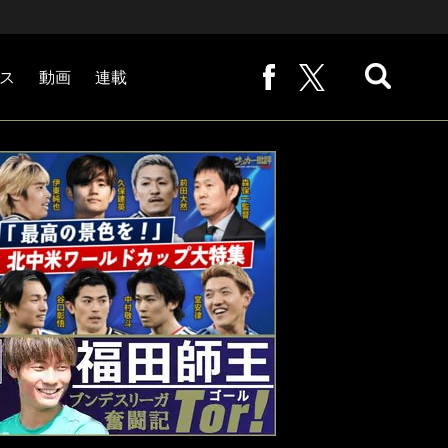
ス
動画
連載
熊崎敬の「路地から始まる処世術」
下田恒幸の「10倍面白くなるサッカー中継の見方」
サッカー批評PHOTOギャラリー「ピッチの焦点」
後藤健生の「蹴球放浪記」
原悦生PHOTOギャラリー「サッカー遠近」
「だれかに言いたくなる記録」
福田師王「ブンデスリーガ奮闘記 Tor!」
大住良之の「この世界のコーナーエリアから」