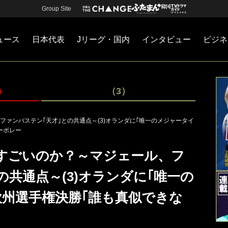
Group Site
ュース
日本代表
Jリーグ・国内
インタビュー
ビジネ
・国内
カー
ネジメント
Jリーグ・国内
戦術
注目選手
海外サッカー
監督
マネー
チームマネジメント
日本代表
）
（3）
ァンバステン｢天才｣との共通点～(3)オランダに｢唯一のメジャータイ
ーボレー
すごいのか？～マジェール、フ
の共通点～(3)オランダに｢唯一の
欧州選手権決勝｢誰も真似できな