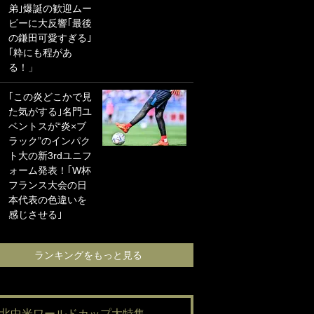
弟｣爆誕の歓迎ムー
に“ポケカ”をプレゼ
ビーに大反響｢最後
ント！｢薫の笑顔見
の鎌田可愛すぎる｣
れてよかった｣｢大
｢粋にも程があ
喜びのリュテル可
る！」
愛すぎ｣
｢この炎どこかで見
浦和と千葉の首を
た気がする｣名門ユ
かしげる主力放
ベントスが“炎×ブ
出、柏リカルドの
ラック”のインパク
下で新加入2人が化
ト大の新3rdユニフ
ける！Jリーグに必
ォーム発表！｢W杯
要な外国人選手は
フランス大会の日
【Jリーグ開幕｢初
本代表の色違いを
めての秋春制｣の大
感じさせる｣
激論】(4)
ランキングをもっと見る
ランキングをも
#北中米ワールドカップ大特集