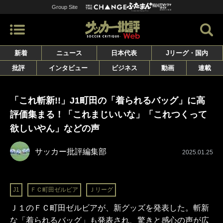
Group Site
新着
ニュース
日本代表
Jリーグ・国内
批評
インタビュー
ビジネス
動画
連載
「これ斬新!!」J1町田の「着られるバッグ」に高
評価集まる！「これまじいいな」「これつくって
欲しいやん」などの声
サッカー批評編集部
2025.01.25
J1
ＦＣ町田ゼルビア
Ｊリーグ
Ｊ１のＦＣ町田ゼルビアが、新グッズを発表した。斬新
な「着られるバッグ」も発表され、驚きと感心の声が広