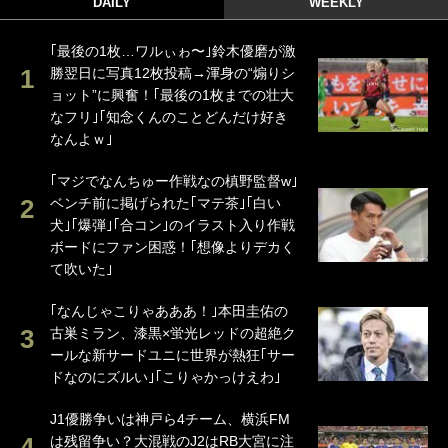
DAILY
WEEKLY
｢最後の1枚…ワルぃゎ〜｣鈴木優磨が激
勝翌日に写真12枚投稿→渾身の“煽りシ
ョット”に興奮！｢最後の1枚までの壮大
なフリ｣｢知念くんのことどんだけ好き
なんよｗ｣
｢マジでなんちゅー作戦なの槙野監督w｣
ベンチ前に掲げられた｢マテ茶｣｢白い
犬｣｢爆弾｣｢合コン｣のイラスト入り作戦
ボードにファン困惑！｢想像よりデカく
て吹いた｣
｢なんじゃこりゃあああ！｣本田圭佑の
古巣ミラン、漆黒×蛍光レッドの超絶ク
ールな新サードユニに世界が熱狂｢サー
ドなのにズルい｣｢こりゃかっけえわ｣
J1優勝争いは神戸ら4チーム、横浜FM
は残留争い？大混戦のJ2はRB大宮に注