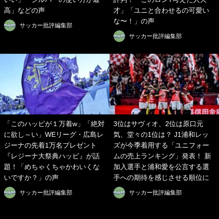
高」などの声
才」「ユニと合わせるの可愛い
な〜！」の声
サッカー批評編集部
サッカー批評編集部
「このハッピが１万着w」「絶対
3位はサヴィオ、2位は原口元
に欲し～い」WEリーグ・広島レ
気、堂々の1位は？ J1浦和レッ
ジーナの先着1万名プレゼント
ズが今季着用する「ユニフォー
『レジーナ大祭典ハッピ』が話
ムの売上ランキング」発表！ 新
題！「めちゃくちゃかわいくな
加入選手と浦和愛を公言する選
いですか？」の声
手への期待を感じさせる順位に
サッカー批評編集部
サッカー批評編集部