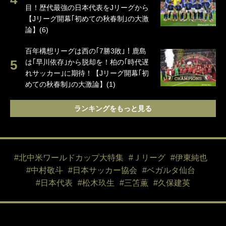
目！歴代最強の日本代表をJリーグから
【Jリーグ開幕｢初めての秋春制｣の大激
論】(6)
百年構想リーグは西の｢7勝3敗｣！鹿島
は｢早川依存｣から脱却を！柏の｢時代遅
れサッカー｣に期待！【Jリーグ開幕｢初
めての秋春制｣の大激論】(1)
ランキングをもっと見る
#北中米ワールドカップ大特集
#Ｊリーグ
#伊東純也
#中村敬斗
#日本サッカー協会
#ベガルタ仙台
#日本代表
#松木玖生
#三笘薫
#久保建英