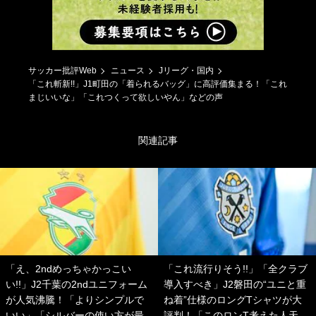
サッカー批評Web
ニュース
Jリーグ・国内
「これ斬新!!」J1町田の「着られるバッグ」に高評価集まる！「これ
まじいいな」「これつくって欲しいやん」などの声
関連記事
「え、2ndめっちゃかっこい
「これ流行りそう!!」「全クラブ
い!!」J2千葉の2ndユニフォーム
導入すべき」J2磐田の“ユニと重
が人気沸騰！「よりシンプルで
ね着”仕様のロングTシャツが大
いい」「シルバーの使い方が最
評判！「このロンT考えた人天