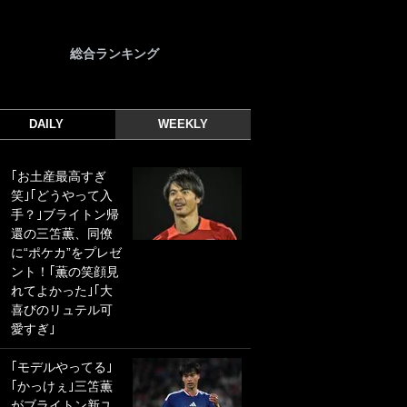
総合ランキング
DAILY
WEEKLY
｢お土産最高すぎ
｢光の速さじゃん｣
笑｣｢どうやって入
｢えっぐいミドル｣
手？｣ブライトン帰
ドイツ名門移籍の
還の三笘薫、同僚
日本代表23歳ボラ
に“ポケカ”をプレゼ
ンチ、移籍後初ゴ
ント！｢薫の笑顔見
ールに驚愕！｢見た
れてよかった｣｢大
事ないシュートや｣
喜びのリュテル可
｢聡がどんどん遠く
愛すぎ｣
なっていく」
｢モデルやってる｣
｢誰が止めれんねん
｢かっけぇ｣三笘薫
w｣フェイエ上田綺
がブライトン新ユ
世の“神コース”弾丸