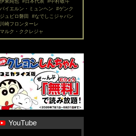
#伊東純也
#日本代表
#中村敬斗
#バイエルン・ミュンヘン
#ゲンク
#ジュビロ磐田
#なでしこジャパン
#川崎フロンターレ
#マルク・ククレジャ
YouTube