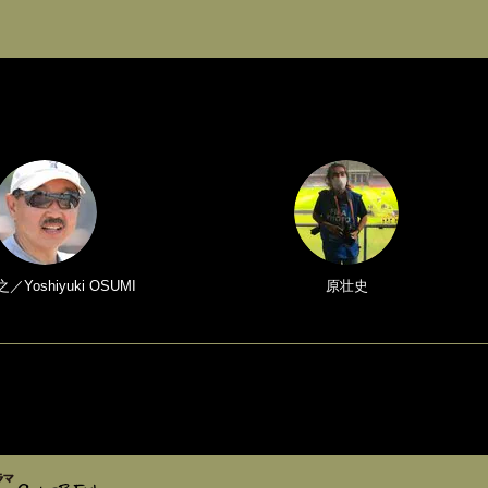
Yoshiyuki OSUMI
原壮史