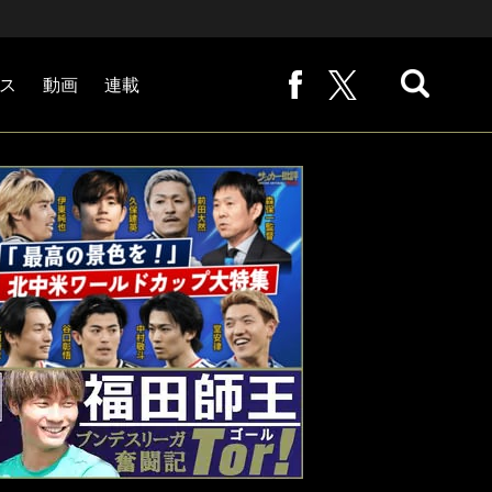
ス
動画
連載
熊崎敬の「路地から始まる処世術」
下田恒幸の「10倍面白くなるサッカー中継の見方」
サッカー批評PHOTOギャラリー「ピッチの焦点」
後藤健生の「蹴球放浪記」
原悦生PHOTOギャラリー「サッカー遠近」
「だれかに言いたくなる記録」
福田師王「ブンデスリーガ奮闘記 Tor!」
大住良之の「この世界のコーナーエリアから」