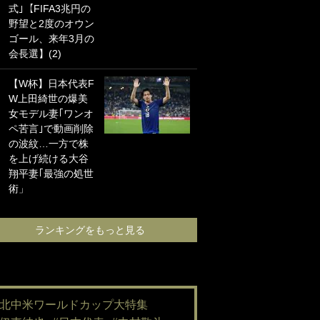
式｣【FIFA3兆円の
海の夕日”新アウェ
野望と2度のオウン
イユニに大反響｢か
ゴール、来年3月の
っこよすぎ｣｢革新
会長選】(2)
的｣｢ソソられる！｣
【W杯】日本代表F
｢嫁さん美人すぎる
W上田綺世の爆美
て｣W杯で日本を沈
女モデル妻｢ワンオ
めた“天敵FW”が結
ペ苦言｣で動画削除
婚！ 才色兼備の妻
の波紋…一方で株
との挙式ショット
を上げ続ける大谷
に｢セレソン妻の中
翔平妻｢最強の処世
で一番美人｣｢ミラ
術」
ンダ･カーに似て
る｣
ランキングをもっと見る
ランキングをも
#北中米ワールドカップ大特集