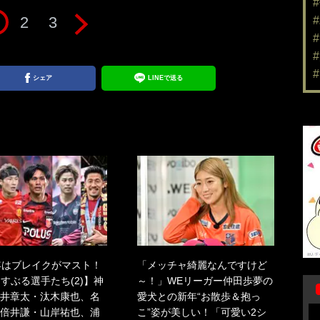
2
3
シェア
LINEで送る
年はブレイクがマスト！
「メッチャ綺麗なんですけど
くすぶる選手たち(2)】神
～！」WEリーガー仲田歩夢の
井章太・汰木康也、名
愛犬との新年“お散歩＆抱っ
倍井謙・山岸祐也、浦
こ”姿が美しい！「可愛い2シ