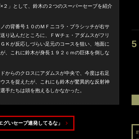
×２」として、鈴木の２つのスーパーセーブを紹介
ノの背番号１０のＭＦニコラ・ブラシッチが右サ
に送り込んだところに、ＦＷチェ・アダムスがフリ
。ＧＫが反応しづらい足元のコースを狙い、地面に
たが、これに鈴木が身長１９２ｃｍの巨体を倒しな
ドからのクロスにアダムスが中央で、今度は右足
マウスを捉えたが、これにも鈴木が驚異的な反射神
の選手たちは頭を抱えるしかなかった。
エグいセーブ連発してるな」