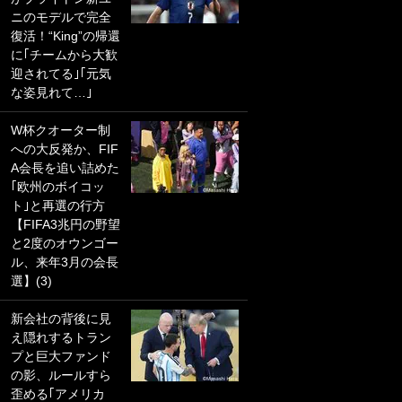
ニのモデルで完全
PKにイタリア代表
復活！“King”の帰還
GKも成す術なし！
に｢チームから大歓
｢ノーチャンスすぎ
迎されてる｣｢元気
るわ｣｢綺世のPKの
な姿見れて…｣
上手さは世界屈指
かも｣
W杯クオーター制
への大反発か、FIF
｢また敬斗が魚に
A会長を追い詰めた
笑｣菅原由勢がW杯
｢欧州のボイコッ
戦士の夏休み秘蔵
ト｣と再選の行方
ショット公開！ 川
【FIFA3兆円の野望
口春奈と結婚のモ
と2度のオウンゴー
テ男も登場で｢写真
ル、来年3月の会長
全部楽しそう｣｢タ
選】(3)
ケの水中かわいす
ぎる」
新会社の背後に見
え隠れするトラン
｢セカンドで決まり
プと巨大ファンド
だな｣19歳の日本代
の影、ルールすら
表MFが加入したス
歪める｢アメリカ
ペイン名門、“地中