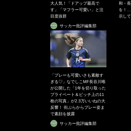
大人気！「ドアップ最高で
和・長
す」「マフラー可愛い」と注
を！…
目度抜群
示して
サッカー批評編集部
「プレーも可愛いさも素敵す
ぎる♡」なでしこMF長谷川唯
が公開した「1年を切り取った
プライベート＆ピッチ上の11
枚の写真」が2.3万いいねの大
反響！ 街ぶらからプレー姿ま
で素顔を披露
サッカー批評編集部