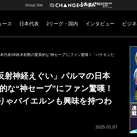
Group Site
ュース
日本代表
Jリーグ・国内
インタビュー
ビジネ
・国内
カー
ネジメント
Jリーグ・国内
戦術
注目選手
海外サッカー
監督
マネー
チームマネジメント
日本代表
本代表GK鈴木彩艶の驚異的な“神セーブ”にファン驚嘆！「バケモンだ
反射神経えぐい」パルマの日本
的な“神セーブ”にファン驚嘆！
りゃバイエルンも興味を持つわ
2025.01.07