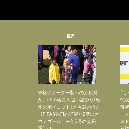
批評
W杯クオーター制への大反発
｢も
か、FIFA会長を追い詰めた｢欧
代表
州のボイコット｣と再選の行方
奇
【FIFA3兆円の野望と2度のオ
ー
ウンゴール、来年3月の会長
スト
選】(3)
石敬