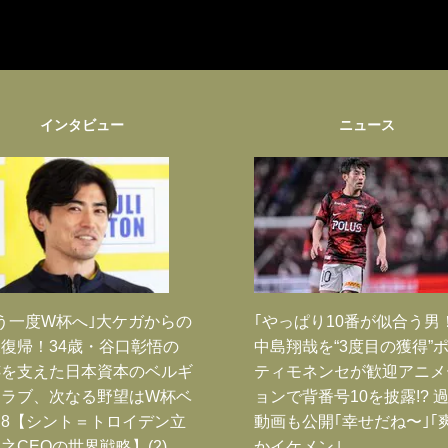
インタビュー
ニュース
う一度W杯へ｣大ケガからの
｢やっぱり10番が似合う男
復帰！34歳・谷口彰悟の
中島翔哉を“3度目の獲得”
跡を支えた日本資本のベルギ
ティモネンセが歓迎アニメ
クラブ、次なる野望はW杯ベ
ョンで背番号10を披露!? 
8【シント＝トロイデン立
動画も公開｢幸せだね〜｣｢
之CEOの世界戦略】(2)
かイケメン｣