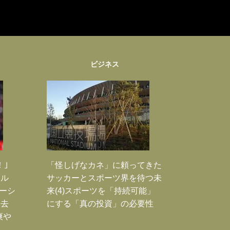
ビジネス
！｣
「怪しげなカネ」に頼ってきた
ポル
サッカーとスポーツ界を待つ未
ーシ
来(4)スポーツを「持続可能」
過去
にする「真の投資」の必要性
爽や