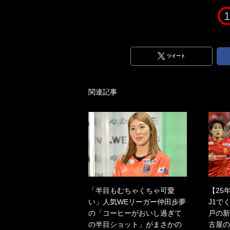
1
ツイート
関連記事
「半目もむちゃくちゃ可愛
【25
い」人気WEリーガー仲田歩夢
J1で
の「コーヒーがおいし過ぎて
戸の新
の半目ショット」がまさかの
古屋の