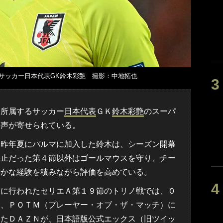
サッカー日本代表GK鈴木彩艶 撮影：中地拓也
に所属するサッカー
日本代表
ＧＫ
鈴木彩艶
のスーパ
の声が寄せられている。
ら昨年夏にパルマに加入した鈴木は、シーズン開幕
停止だった第４節以外はゴールマウスを守り、チー
確かな経験を積みながら評価を高めている。
に行われたセリエＡ第１９節のトリノ戦では、０
し、ＰＯＴＭ（プレーヤー・オブ・ザ・マッチ）に
したＤＡＺＮが、日本語版公式エックス（旧ツイッ