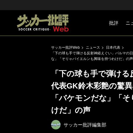
批評
ニ
Jリーグ
戦術
注目選手
海外サッ
監督
マネー
チームマ
日本代表
サッカー批評Web
ニュース
日本代表
「下の球も手で弾ける反射神経えぐい」パルマの日
な」「そりゃバイエルンも興味を持つわけだ」の声
「下の球も手で弾ける
代表GK鈴木彩艶の驚異
「バケモンだな」「そ
けだ」の声
サッカー批評編集部