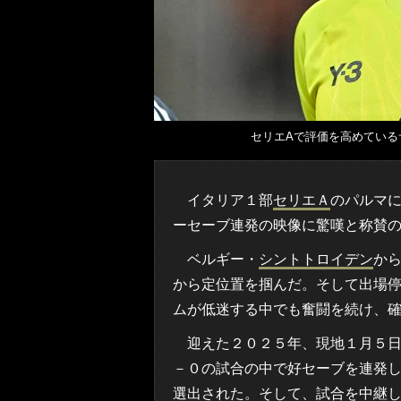
セリエAで評価を高めている
イタリア１部
セリエＡ
のパルマ
ーセーブ連発の映像に驚嘆と称賛
ベルギー・
シントトロイデン
か
から定位置を掴んだ。そして出場
ムが低迷する中でも奮闘を続け、
迎えた２０２５年、現地１月５日
－０の試合の中で好セーブを連発
選出された。そして、試合を中継