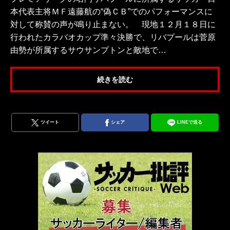
本代表主将ＭＦ遠藤航の“偽ＣＢ”でのパフォーマンスに
対して称賛の声が鳴り止まない。 現地１２月１８日に
行われたカラバオカップ準々決勝で、リバプールは菅原
由勢が所属するサウサンプトンと敵地で…
続きを読む
ツイート
シェア
LINEで送る