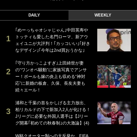
DAILY
WEEKLY
｢めーっちゃオシャじゃん｣中田英寿や
トッティも愛した名門ローマ、新アウ
ェイユニが大評判！｢カッコいい｣｢好き
なデザイン｣｢今年は2nd買おうかな｣
｢守り方かっこよすぎ｣上田綺世が妻
の“ワンオペ騒動”に家族写真でアンサ
ー！ボールも嫁の炎上も収める“神対
応”に新婚の板倉、久保、長友夫妻も
続々エール！
浦和と千葉の首をかしげる主力放出、
柏リカルドの下で新加入2人が化ける！
Jリーグに必要な外国人選手は【Jリー
グ開幕｢初めての秋春制｣の大激論】(4)
W杯クオーター制への大反発か、FIFA