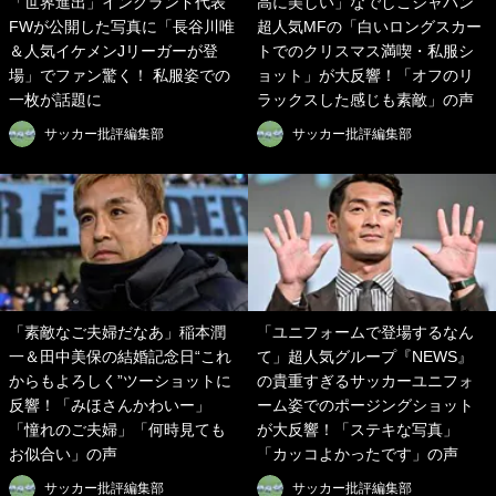
「世界進出」イングランド代表
高に美しい」なでしこジャパン
FWが公開した写真に「長谷川唯
超人気MFの「白いロングスカー
＆人気イケメンJリーガーが登
トでのクリスマス満喫・私服シ
場」でファン驚く！ 私服姿での
ョット」が大反響！「オフのリ
一枚が話題に
ラックスした感じも素敵」の声
サッカー批評編集部
サッカー批評編集部
「素敵なご夫婦だなあ」稲本潤
「ユニフォームで登場するなん
一＆田中美保の結婚記念日“これ
て」超人気グループ『NEWS』
からもよろしく”ツーショットに
の貴重すぎるサッカーユニフォ
反響！「みほさんかわいー」
ーム姿でのポージングショット
「憧れのご夫婦」「何時見ても
が大反響！「ステキな写真」
お似合い」の声
「カッコよかったです」の声
サッカー批評編集部
サッカー批評編集部