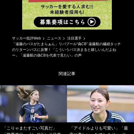
サッカー批評Web
ニュース
注目選手
「遠藤のパスがたまらぁん」リバプール“偽CB” 遠藤航の繊細タッチ
のリターンパスに反響！「こういうパス決まると嬉しいんだよね
ー」「遠藤航の偽CBを代表で見たい」の声
関連記事
「こりゃまたすごい写真だ」
「アイドルよりも可愛い」「最