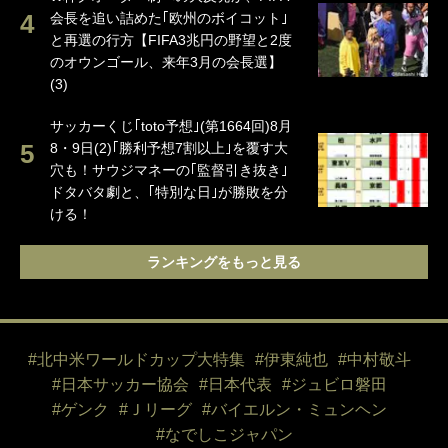
会長を追い詰めた｢欧州のボイコット｣
と再選の行方【FIFA3兆円の野望と2度
のオウンゴール、来年3月の会長選】
(3)
サッカーくじ｢toto予想｣(第1664回)8月
8・9日(2)｢勝利予想7割以上｣を覆す大
穴も！サウジマネーの｢監督引き抜き｣
ドタバタ劇と、｢特別な日｣が勝敗を分
ける！
ランキングをもっと見る
#北中米ワールドカップ大特集
#伊東純也
#中村敬斗
#日本サッカー協会
#日本代表
#ジュビロ磐田
#ゲンク
#Ｊリーグ
#バイエルン・ミュンヘン
#なでしこジャパン