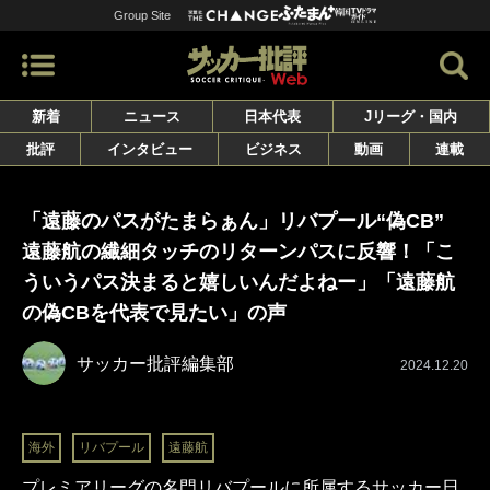
Group Site
新着
ニュース
日本代表
Jリーグ・国内
批評
インタビュー
ビジネス
動画
連載
「遠藤のパスがたまらぁん」リバプール“偽CB”
遠藤航の繊細タッチのリターンパスに反響！「こ
ういうパス決まると嬉しいんだよねー」「遠藤航
の偽CBを代表で見たい」の声
サッカー批評編集部
2024.12.20
海外
リバプール
遠藤航
プレミアリーグの名門リバプールに所属するサッカー日