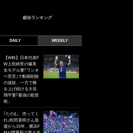
総合ランキング
DAILY
WEEKLY
【W杯】日本代表F
｢光の速さじゃん｣
W上田綺世の爆美
｢えっぐいミドル｣
女モデル妻｢ワンオ
ドイツ名門移籍の
ペ苦言｣で動画削除
日本代表23歳ボラ
の波紋…一方で株
ンチ、移籍後初ゴ
を上げ続ける大谷
ールに驚愕！｢見た
翔平妻｢最強の処世
事ないシュートや｣
術」
｢聡がどんどん遠く
なっていく」
｢たのむ。売ってく
れ｣松田直樹さん急
｢誰が止めれんねん
逝から15年…横浜F
w｣フェイエ上田綺
Mが開幕戦で着る追
世の“神コース”弾丸