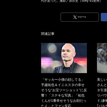
代があった。撮影／原壮史（Sony α1使用）
ツイート
関連記事
「サッカー小僧の顔してる」
美しい
手越祐也＆イニエスタの幸せ
さんと
そうな“お宝ツーショット”に反
タ引退
響！「ステキな写真」「祐也
リバウ
くんが1番幸せそうなお顔だっ
ド｣参
たよ」とファン反応
｢バル