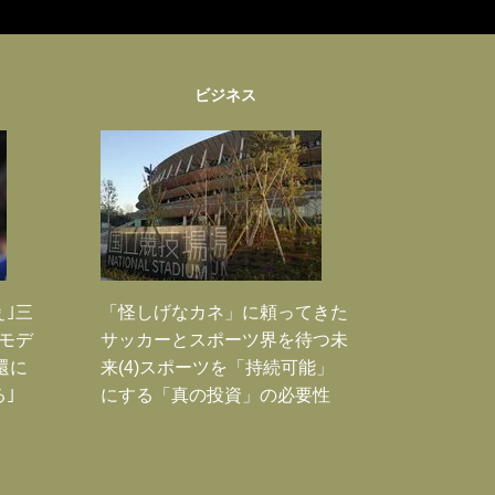
ビジネス
ぇ｣三
「怪しげなカネ」に頼ってきた
モデ
サッカーとスポーツ界を待つ未
還に
来(4)スポーツを「持続可能」
｣
にする「真の投資」の必要性