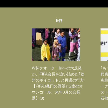
批評
W杯クオーター制への大反発
｢も
か、FIFA会長を追い詰めた｢欧
代表
州のボイコット｣と再選の行方
奇
【FIFA3兆円の野望と2度のオ
ー
ウンゴール、来年3月の会長
スト
選】(3)
石敬