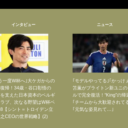
インタビュー
ニュース
う一度W杯へ｣大ケガからの
｢モデルやってる｣｢かっけ
復帰！34歳・谷口彰悟の
笘薫がブライトン新ユニの
跡を支えた日本資本のベルギ
ルで完全復活！“King”の帰
クラブ、次なる野望はW杯ベ
｢チームから大歓迎されてる
8【シント＝トロイデン立
｢元気な姿見れて…｣
之CEOの世界戦略】(2)