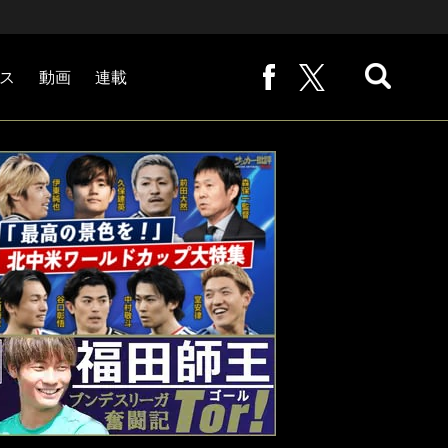
ス
動画
連載
熊崎敬の「路地から始まる処世術」
下田恒幸の「10倍面白くなるサッカー中継の見方」
サッカー批評PHOTOギャラリー「ピッチの焦点」
後藤健生の「蹴球放浪記」
原悦生PHOTOギャラリー「サッカー遠近」
「だれかに言いたくなる記録」
福田師王「ブンデスリーガ奮闘記 Tor!」
大住良之の「この世界のコーナーエリアから」