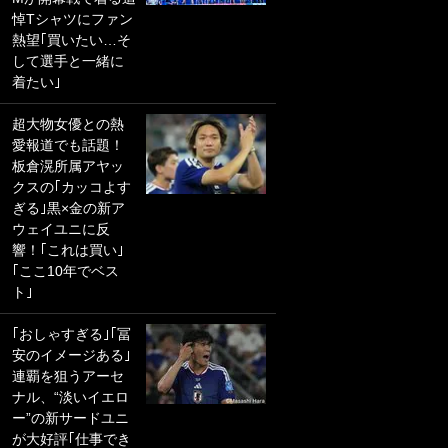
悼Tシャツにファン
PKにイタリア代表
熱望｢買いたい…そ
GKも成す術なし！
して選手と一緒に
｢ノーチャンスすぎ
着たい｣
るわ｣｢綺世のPKの
上手さは世界屈指
超大物女優との熱
かも｣
愛報道でも話題！
板倉滉所属アヤッ
｢また敬斗が魚に
クスの｢カッコよす
笑｣菅原由勢がW杯
ぎる｣黒×金の新ア
戦士の夏休み秘蔵
ウェイユニに反
ショット公開！ 川
響！｢これは買い｣
口春奈と結婚のモ
｢ここ10年でベス
テ男も登場で｢写真
ト｣
全部楽しそう｣｢タ
ケの水中かわいす
｢おしゃすぎる｣｢冨
ぎる」
安のイメージある｣
連覇を狙うアーセ
｢セカンドで決まり
ナル、“淡いイエロ
だな｣19歳の日本代
ー”の新サードユニ
表MFが加入したス
が大好評｢仕事でき
ペイン名門、“地中