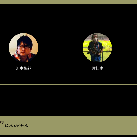
川本梅花
原壮史