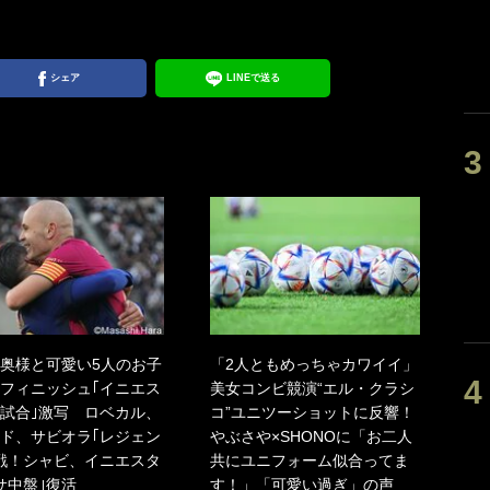
シェア
LINEで送る
奥様と可愛い5人のお子
「2人ともめっちゃカワイイ」
フィニッシュ｢イニエス
美女コンビ競演“エル・クラシ
試合｣激写 ロベカル、
コ”ユニツーショットに反響！
ド、サビオラ｢レジェン
やぶさや×SHONOに「お二人
戦！シャビ、イニエスタ
共にユニフォーム似合ってま
サ中盤｣復活
す！」「可愛い過ぎ」の声