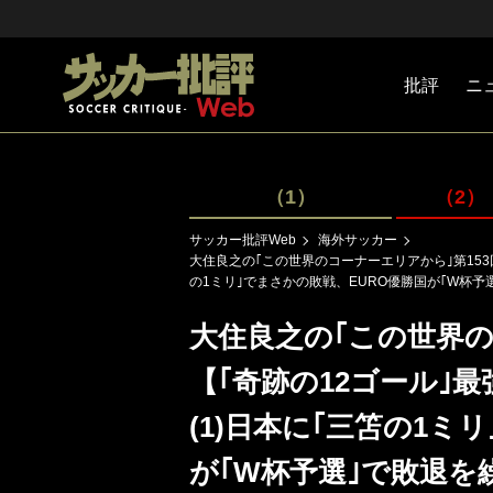
批評
ニ
Jリーグ
戦術
注目選手
海外サッ
監督
マネー
チームマ
日本代表
（1）
（2）
サッカー批評Web
海外サッカー
大住良之の｢この世界のコーナーエリアから｣第153
の1ミリ｣でまさかの敗戦、EURO優勝国が｢W杯
大住良之の｢この世界の
【｢奇跡の12ゴール｣
(1)日本に｢三笘の1ミ
が｢W杯予選｣で敗退を