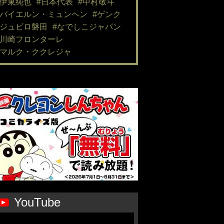
#伊東純也
#日本代表
#中村敬斗
#バイエルン・ミュンヘン
#ゲンク
#ジュビロ磐田
#なでしこジャパン
#川崎フロンターレ
#マルク・ククレジャ
YouTube