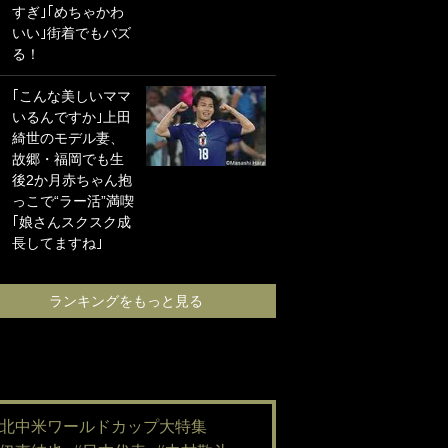
すぎ｣｢めちゃかわ
海の夕日”新アウェ
いい｣街着でもバズ
イユニに大反響｢か
る！
っこよすぎ｣｢革新
的｣｢ソソられる！｣
｢こんな美しいママ
いるんですか｣上田
｢嫁さん美人すぎる
綺世のモデル妻、
て｣W杯で日本を沈
故郷・福岡でも生
めた“天敵FW”が結
後2か月赤ちゃん抱
婚！ 才色兼備の妻
っこで“ラー活”満喫
との挙式ショット
｢娘さんスクスク成
に｢セレソン妻の中
長してますね｣
で一番美人｣｢ミラ
ンダ･カーに似て
る｣
ランキングをもっと見る
ランキングをも
#北中米ワールドカップ大特集