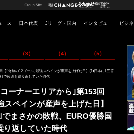
Group Site
ュース
日本代表
Jリーグ・国内
インタビュー
ビジネ
・国内
カー
ネジメント
Jリーグ・国内
戦術
注目選手
海外サッカー
監督
マネー
チームマネジメント
日本代表
（3）
（4）
（5）
回【｢奇跡の12ゴール｣最強スペインが産声を上げた日】(1)日本に｢三笘
予選｣で敗退を繰り返していた時代
コーナーエリアから｣第153回
最強スペインが産声を上げた日】
リ｣でまさかの敗戦、EURO優勝国
繰り返していた時代