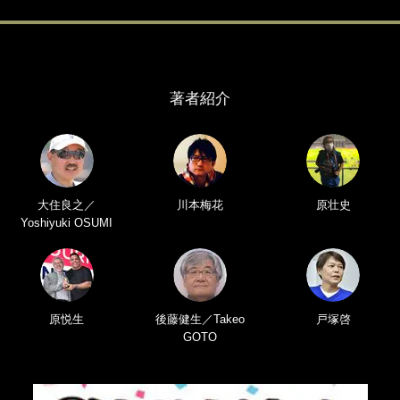
著者紹介
大住良之／
川本梅花
原壮史
Yoshiyuki OSUMI
原悦生
後藤健生／Takeo
戸塚啓
GOTO