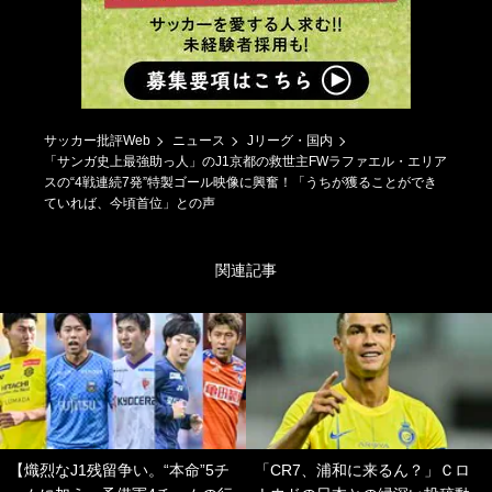
サッカー批評Web
ニュース
Jリーグ・国内
「サンガ史上最強助っ人」のJ1京都の救世主FWラファエル・エリア
スの“4戦連続7発”特製ゴール映像に興奮！「うちが獲ることができ
ていれば、今頃首位」との声
関連記事
【熾烈なJ1残留争い。“本命”5チ
「CR7、浦和に来るん？」Ｃロ