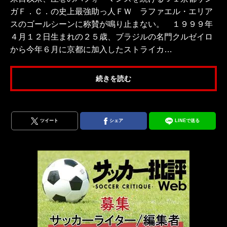
ガＦ．Ｃ．の史上最強助っ人ＦＷ ラファエル・エリア
スのゴールシーンに称賛が鳴り止まない。 １９９９年
４月１２日生まれの２５歳、ブラジルの名門クルゼイロ
から今年６月に京都に加入したストライカ…
続きを読む
ツイート
シェア
LINEで送る