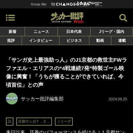
Group Site
新着
ニュース
日本代表
Jリーグ・国内
批評
インタビュー
ビジネス
動画
連載
「サンガ史上最強助っ人」のJ1京都の救世主FWラ
ファエル・エリアスの“4戦連続7発”特製ゴール映
像に興奮！「うちが獲ることができていれば、今
頃首位」との声
サッカー批評編集部
2024.09.25
J1
京都サンガＦ．Ｃ．
Ｊリーグ
来日以来、圧巻のパフォーマンスを続けるＪ１京都サン