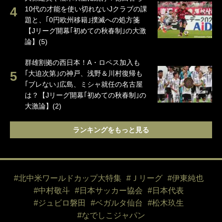
10代の才能を使い切れないJクラブの課
題と、｢0円欧州移籍｣撲滅への処方箋
【Jリーグ開幕｢初めての秋春制｣の大激
論】(5)
群雄割拠の西日本！A・ロペス加入も
｢大迫次第｣の神戸、浅野＆川村復帰も
｢ブレない｣広島、ミシャ就任の名古屋
は？【Jリーグ開幕｢初めての秋春制｣の
大激論】(2)
ランキングをもっと見る
#北中米ワールドカップ大特集
#Ｊリーグ
#伊東純也
#中村敬斗
#日本サッカー協会
#日本代表
#ジュビロ磐田
#ベガルタ仙台
#松木玖生
#なでしこジャパン