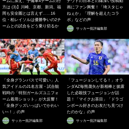
ームに加え、予備軍4チームの行
ナウドの日本との縁深い投稿動
方は (3)】川崎、京都、新潟、福
画にファン興奮！「埼スタじゃ
岡も安全圏とは言えず……16
ねぇか」「理解を超えたコラ
位・柏レイソルは優勝争いの2チ
ボ」などの声
ームとの試合をどう乗り切るか
サッカー批評編集部
「全身グランパスで可愛い」人
「フュージョンしてる！」オラ
気アイドルのJ1名古屋・試合観
ンダAZ毎熊晟矢が新相棒と披露
戦時の「特別ガールズユニフォ
した必殺技フュージョンが話
ーム着用ショット」が大反響！
題！「マイクお茶目」「ドラゴ
「全身グッズいっぱいでかわい
ンボール好きのお友だち見つけ
い~！」の声
たのかな」の声
サッカー批評編集部
サッカー批評編集部