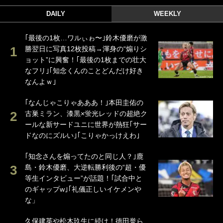
DAILY
WEEKLY
｢最後の1枚…ワルぃゎ〜｣鈴木優磨が激
勝翌日に写真12枚投稿→渾身の“煽りシ
ョット”に興奮！｢最後の1枚までの壮大
なフリ｣｢知念くんのことどんだけ好き
なんよｗ｣
｢なんじゃこりゃあああ！｣本田圭佑の
古巣ミラン、漆黒×蛍光レッドの超絶ク
ールな新サードユニに世界が熱狂｢サー
ドなのにズルい｣｢こりゃかっけえわ｣
｢知念さんを煽ってたのと同じ人？｣鹿
島・鈴木優磨、大逆転勝利後の“超・優
等生インタビュー”が話題！｢試合中と
のギャップw｣｢礼儀正しいイケメンや
な」
久保建英や松木玖生に続け！徳田誉ら