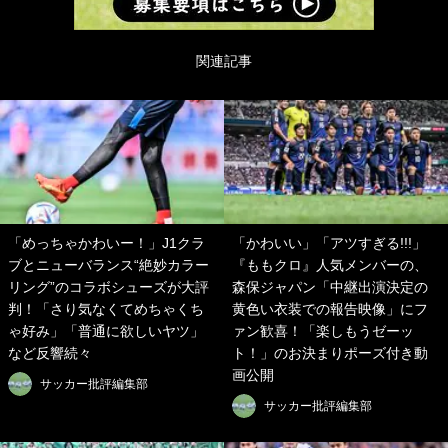
関連記事
「めっちゃかわいー！」J1クラ
「かわいい」「アツすぎる!!!」
ブとニューバランス“絶妙カラー
『ももクロ』人気メンバーの、
リング”のコラボシューズが大評
森保ジャパン「中継出演決定の
判！「さり気なくてめちゃくち
黄色い衣装での報告映像」にフ
ゃ好み」「普通に欲しいヤツ」
ァン歓喜！「楽しもうゼーッ
など反響続々
ト！」のお決まりポーズ付き動
画公開
サッカー批評編集部
サッカー批評編集部