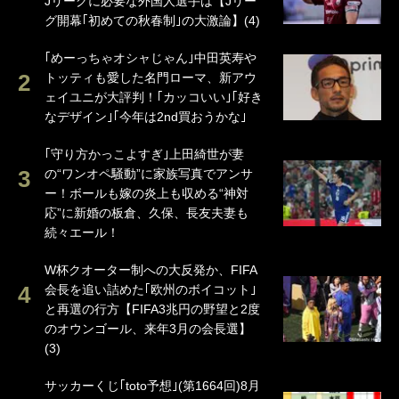
Jリーグに必要な外国人選手は【Jリー
グ開幕｢初めての秋春制｣の大激論】(4)
｢めーっちゃオシャじゃん｣中田英寿や
トッティも愛した名門ローマ、新アウ
ェイユニが大評判！｢カッコいい｣｢好き
なデザイン｣｢今年は2nd買おうかな｣
｢守り方かっこよすぎ｣上田綺世が妻
の“ワンオペ騒動”に家族写真でアンサ
ー！ボールも嫁の炎上も収める“神対
応”に新婚の板倉、久保、長友夫妻も
続々エール！
W杯クオーター制への大反発か、FIFA
会長を追い詰めた｢欧州のボイコット｣
と再選の行方【FIFA3兆円の野望と2度
のオウンゴール、来年3月の会長選】
(3)
サッカーくじ｢toto予想｣(第1664回)8月