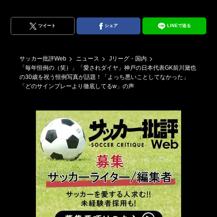
ツイート
シェア
LINEで送る
サッカー批評Web
ニュース
Jリーグ・国内
「毎年恒例の（笑）」「愛されダイヤ」神戸の日本代表GK前川黛也
の30歳を祝う恒例写真が話題！「よっち悪いことしてなかった」
「どのサインプレーより徹底してるw」の声