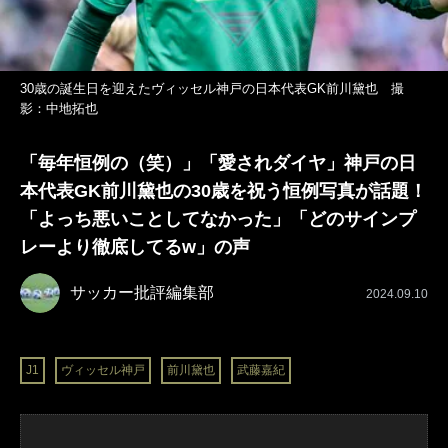
30歳の誕生日を迎えたヴィッセル神戸の日本代表GK前川黛也 撮
影：中地拓也
「毎年恒例の（笑）」「愛されダイヤ」神戸の日
本代表GK前川黛也の30歳を祝う恒例写真が話題！
「よっち悪いことしてなかった」「どのサインプ
レーより徹底してるw」の声
サッカー批評編集部
2024.09.10
J1
ヴィッセル神戸
前川黛也
武藤嘉紀