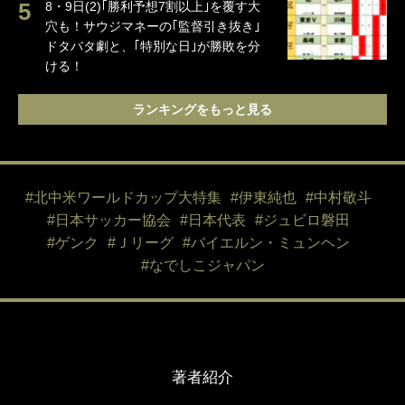
8・9日(2)｢勝利予想7割以上｣を覆す大
穴も！サウジマネーの｢監督引き抜き｣
ドタバタ劇と、｢特別な日｣が勝敗を分
ける！
ランキングをもっと見る
#北中米ワールドカップ大特集
#伊東純也
#中村敬斗
#日本サッカー協会
#日本代表
#ジュビロ磐田
#ゲンク
#Ｊリーグ
#バイエルン・ミュンヘン
#なでしこジャパン
著者紹介