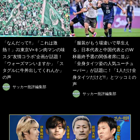
「なんだって!!」「これは激
「服装がもう場違いで草生え
熱！」J1東京V×キン肉マンの味
る」日本代表と中国代表とのW
スタ“友情コラボ”企画が話題！
杯最終予選の関係者席に並ぶ
「ウォーズマンいますか」「ス
「全身タイツ姿の人気ユーチュ
タグルに牛丼出してくれんか」
ーバー」が話題に！「1人だけ全
の声
身タイツだけど!!」とツッコミの
声
サッカー批評編集部
サッカー批評編集部