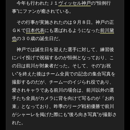
今年も行われたＪ１
ヴィッセル神戸
の“恒例行
事”にファンが癒されている。
その行事が実施されたのは９月８日。神戸の正
ＧＫで
日本代表
にも選ばれるようになった
前川黛
也
の３０歳の誕生日だ。
神戸では誕生日を迎えた選手に対して、練習後
にパイ投げで祝福するのが恒例となっており、こ
の日は前川が対象者だった。そして、その“お祝
い”を終えた後はチーム全員での記念の集合写真を
撮影するのだが、チーム一のイジられ役であり、
愛されキャラである前川の場合は、前川以外の選
手たち全員がカメラに背を向けて写るのが「お約
束」となっており、昨季のリーグ戦初優勝で前川
がシャーレを掲げた際にも“後ろ向き写真”が撮影さ
れた。