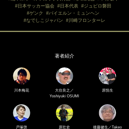
#日本サッカー協会
#日本代表
#ジュビロ磐田
#ゲンク
#バイエルン・ミュンヘン
#なでしこジャパン
#川崎フロンターレ
著者紹介
川本梅花
大住良之／
原悦生
Yoshiyuki OSUMI
戸塚啓
原壮史
後藤健生／Takeo