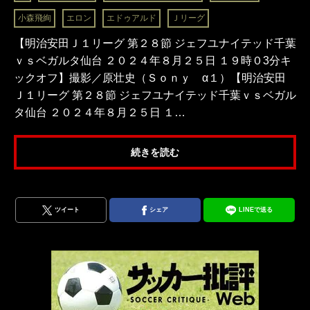
小森飛絢
エロン
エドゥアルド
Ｊリーグ
【明治安田Ｊ１リーグ 第２８節 ジェフユナイテッド千葉
ｖｓベガルタ仙台 ２０２４年８月２５日 １９時０3分キ
ックオフ】撮影／原壮史（Ｓｏｎｙ α１）【明治安田
Ｊ１リーグ 第２８節 ジェフユナイテッド千葉ｖｓベガル
タ仙台 ２０２４年８月２５日 １…
続きを読む
ツイート
シェア
LINEで送る