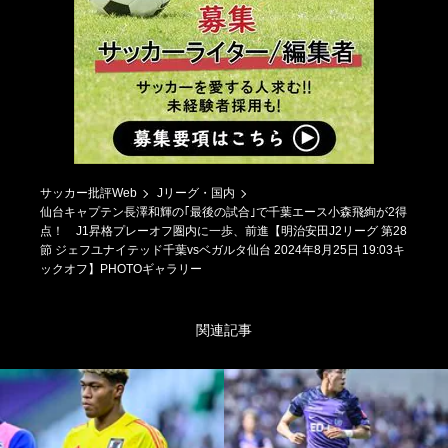
サッカー批評Web
Jリーグ・国内
仙台キャプテン長澤和輝の｢最後の試合｣で千葉エース小森飛絢が2得
点！ J1昇格プレーオフ圏内に一歩、前進【明治安田J2リーグ 第28
節 ジェフユナイテッド千葉vsベガルタ仙台 2024年8月25日 19:03キ
ックオフ】PHOTOギャラリー
関連記事