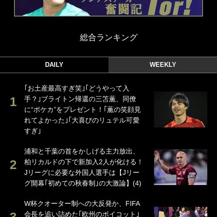
総合ランキング
DAILY
WEEKLY
｢お土産最高すぎ笑｣｢どうやって入
手？｣ブライトン帰還の三笘薫、同僚
に“ポケカ”をプレゼント！｢薫の笑顔見
れてよかった｣｢大喜びのリュテル可愛
すぎ｣
浦和と千葉の首をかしげる主力放出、
柏リカルドの下で新加入2人が化ける！
Jリーグに必要な外国人選手は【Jリー
グ開幕｢初めての秋春制｣の大激論】(4)
W杯クオーター制への大反発か、FIFA
会長を追い詰めた｢欧州のボイコット｣