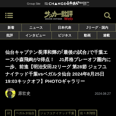
Group Site
新着
ニュース
日本代表
Jリーグ・国内
批評
インタビュー
ビジネス
動画
連載
仙台キャプテン長澤和輝の｢最後の試合｣で千葉エ
ース小森飛絢が2得点！ J1昇格プレーオフ圏内に
一歩、前進【明治安田J2リーグ 第28節 ジェフユ
ナイテッド千葉vsベガルタ仙台 2024年8月25日
19:03キックオフ】PHOTOギャラリー
原壮史
2024.08.27
J2
ベガルタ仙台
ジェフユナイテッド千葉
佐々木翔悟