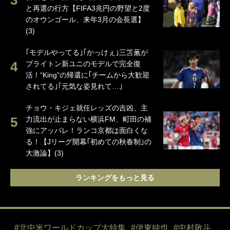
と再選の行方【FIFA3兆円の野望と2度
のオウンゴール、来年3月の会長選】
(3)
｢モデルやってる｣｢かっけぇ｣三笘薫が
ブライトン新ユニのモデルで完全復
活！“King”の帰還に｢チームから大歓迎
されてる｣｢元気な姿見れて…｣
チョウ・キジェ就任レッズの吉凶、主
力流出が止まらない横浜FM、町田の補
強にアッパレ！ランコ京都は面白くな
る！【Jリーグ開幕｢初めての秋春制｣の
大激論】(3)
ランキングをもっと見る
#北中米ワールドカップ大特集
#伊東純也
#中村敬斗