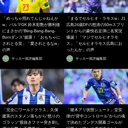
「めっちゃ照れてんじゃねえか
「まるでセルヒオ・ラモスw」J1
w」パルマGK 鈴木彩艶が勝利後
広島24歳DFの怒涛の50mスプリ
にまさかの“Bling-Bang-Bang-
ントからの豪快右足弾に名実況
Bornダンス”披露！「おもちゃに
爆誕！「マジでセルヒオラモ
されとる笑」「愛されとるなw」
ス」「セルヒオラモス広島にお
の声
ったんか」の声
サッカー批評編集部
サッカー批評編集部
「完全にワールドクラス」久保
「猪木アリ状態シュート」堂安
建英のスタメン落ちから“怒りの
律の“背中コントロール”からの魂
ゴラッソ“股抜きファー突き刺し
で決めたブンデス開幕ゴールが