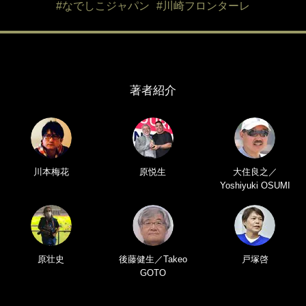
#なでしこジャパン
#川崎フロンターレ
著者紹介
川本梅花
原悦生
大住良之／
Yoshiyuki OSUMI
原壮史
後藤健生／Takeo
戸塚啓
GOTO