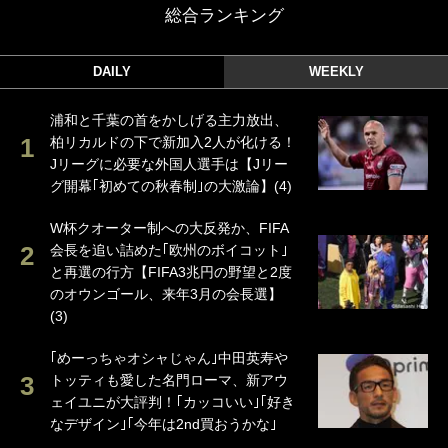
総合ランキング
DAILY
WEEKLY
浦和と千葉の首をかしげる主力放出、
柏リカルドの下で新加入2人が化ける！
Jリーグに必要な外国人選手は【Jリー
グ開幕｢初めての秋春制｣の大激論】(4)
W杯クオーター制への大反発か、FIFA
会長を追い詰めた｢欧州のボイコット｣
と再選の行方【FIFA3兆円の野望と2度
のオウンゴール、来年3月の会長選】
(3)
｢めーっちゃオシャじゃん｣中田英寿や
トッティも愛した名門ローマ、新アウ
ェイユニが大評判！｢カッコいい｣｢好き
なデザイン｣｢今年は2nd買おうかな｣