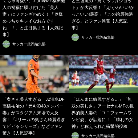
くちゃ可愛い」J1川崎MF橘田健
と三笘薫の「肩くっつけショッ
人の祝福に駆け付けた「美人
ト」が大反響！「え!かわいい!か
妻」にファンざわめく！「奥様
っこいい!最高」「この絵最強過
めっちゃキレイなお方です
ぎる」とファン興奮【人気記
ね…！」と注目集まる【人気記
事】
事】
サッカー批評編集部
サッカー批評編集部
「奥さん美人すぎる」J2清水DF
「ほんまに綺麗すぎる…」「無
高橋祐治の「元AKB48メンバー
双の美しさ」アーセナルMFの世
妻」がスタジアム来場で大反
界的美人妻の「ユニフォームワ
響！「Jリーガの奥さん綺麗過ぎ
ンピ姿」が話題に！ 「勝利の女
てビビるシリーズ」などファン
神」と称えられた衝撃的投稿
驚き【人気記事】
サッカー批評編集部