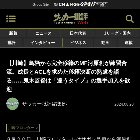
Group Site
新着
ニュース
日本代表
Jリーグ・国内
批評
インタビュー
ビジネス
動画
連載
【川崎】鳥栖から完全移籍のMF河原創が練習合
流。成長とACLを求めた移籍決断の熟慮を語
る……鬼木監督は「違うタイプ」の選手加入を歓
迎
サッカー批評編集部
2024.08.20
川崎フロンターレ
８月２０日、川崎フロンターレはサガン鳥栖から河原創