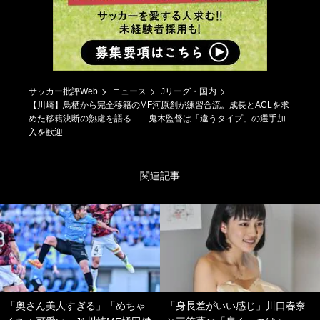
サッカー批評Web
ニュース
Jリーグ・国内
【川崎】鳥栖から完全移籍のMF河原創が練習合流。成長とACLを求
めた移籍決断の熟慮を語る……鬼木監督は「違うタイプ」の選手加
入を歓迎
関連記事
「奥さん美人すぎる」「めちゃ
「身長差がいい感じ」川口春奈