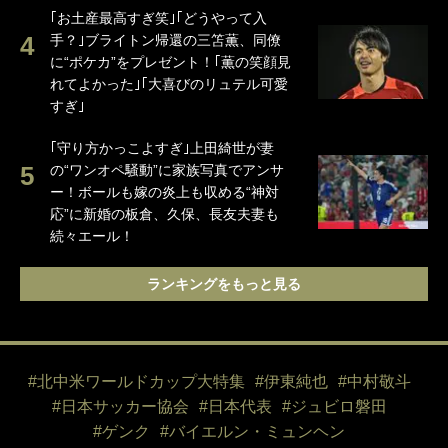
｢お土産最高すぎ笑｣｢どうやって入
手？｣ブライトン帰還の三笘薫、同僚
に“ポケカ”をプレゼント！｢薫の笑顔見
れてよかった｣｢大喜びのリュテル可愛
すぎ｣
｢守り方かっこよすぎ｣上田綺世が妻
の“ワンオペ騒動”に家族写真でアンサ
ー！ボールも嫁の炎上も収める“神対
応”に新婚の板倉、久保、長友夫妻も
続々エール！
ランキングをもっと見る
#北中米ワールドカップ大特集
#伊東純也
#中村敬斗
#日本サッカー協会
#日本代表
#ジュビロ磐田
#ゲンク
#バイエルン・ミュンヘン