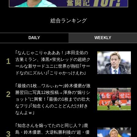
総合ランキング
DAILY
WEEKLY
｢なんじゃこりゃあああ！｣本田圭佑の
古巣ミラン、漆黒×蛍光レッドの超絶ク
ールな新サードユニに世界が熱狂｢サー
ドなのにズルい｣｢こりゃかっけえわ｣
｢最後の1枚…ワルぃゎ〜｣鈴木優磨が激
勝翌日に写真12枚投稿→渾身の“煽りシ
ョット”に興奮！｢最後の1枚までの壮大
なフリ｣｢知念くんのことどんだけ好き
なんよｗ｣
｢知念さんを煽ってたのと同じ人？｣鹿
島・鈴木優磨、大逆転勝利後の“超・優