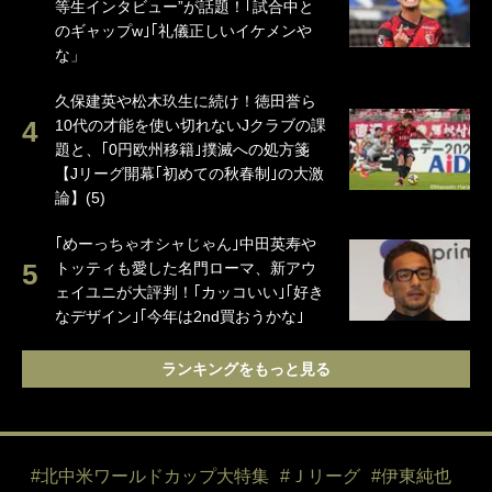
等生インタビュー”が話題！｢試合中と
のギャップw｣｢礼儀正しいイケメンや
な」
久保建英や松木玖生に続け！徳田誉ら
10代の才能を使い切れないJクラブの課
題と、｢0円欧州移籍｣撲滅への処方箋
【Jリーグ開幕｢初めての秋春制｣の大激
論】(5)
｢めーっちゃオシャじゃん｣中田英寿や
トッティも愛した名門ローマ、新アウ
ェイユニが大評判！｢カッコいい｣｢好き
なデザイン｣｢今年は2nd買おうかな｣
ランキングをもっと見る
#北中米ワールドカップ大特集
#Ｊリーグ
#伊東純也