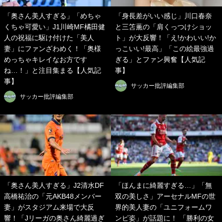
「奥さん美人すぎる」「めちゃ
「身長差がいい感じ」川口春奈
くちゃ可愛い」J1川崎MF橘田健
と三笘薫の「肩くっつけショッ
人の祝福に駆け付けた「美人
ト」が大反響！「え!かわいい!か
妻」にファンざわめく！「奥様
っこいい!最高」「この絵最強過
めっちゃキレイなお方です
ぎる」とファン興奮【人気記
ね…！」と注目集まる【人気記
事】
事】
サッカー批評編集部
サッカー批評編集部
「奥さん美人すぎる」J2清水DF
「ほんまに綺麗すぎる…」「無
高橋祐治の「元AKB48メンバー
双の美しさ」アーセナルMFの世
妻」がスタジアム来場で大反
界的美人妻の「ユニフォームワ
響！「Jリーガの奥さん綺麗過ぎ
ンピ姿」が話題に！ 「勝利の女