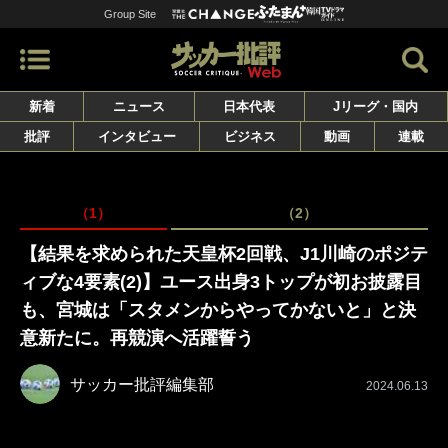
Group Site
新着
ニュース
日本代表
Jリーグ・国内
批評
インタビュー
ビジネス
動画
連載
（1）
（2）
【結果を求められた天皇杯2回戦、J1川崎のポジテ
ィブな4要素(2)】ユース出身3トップが初お披露目
も、宮城は「スタメンからやってかないと」と決
意新たに。再競演へ活躍誓う
サッカー批評編集部
2024.06.13