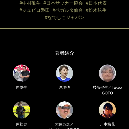
#中村敬斗
#日本サッカー協会
#日本代表
#ジュビロ磐田
#ベガルタ仙台
#松木玖生
#なでしこジャパン
著者紹介
原悦生
戸塚啓
後藤健生／Takeo
GOTO
原壮史
大住良之／
川本梅花