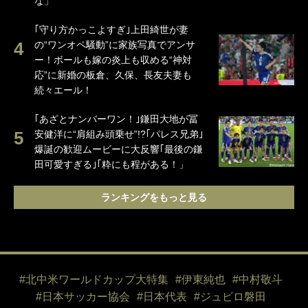
な」
｢守り方かっこよすぎ｣上田綺世が妻
の“ワンオペ騒動”に家族写真でアンサ
ー！ボールも嫁の炎上も収める“神対
応”に新婚の板倉、久保、長友夫妻も
続々エール！
｢あざとナンバーワン！｣鎌田大地が冨
安健洋に“肩組み頭乗せ”!?｢パレス兄弟｣
爆誕の歓迎ムービーに大反響｢最後の鎌
田可愛すぎる｣｢粋にも程がある！」
ランキングをもっと見る
#北中米ワールドカップ大特集
#伊東純也
#中村敬斗
#日本サッカー協会
#日本代表
#ジュビロ磐田