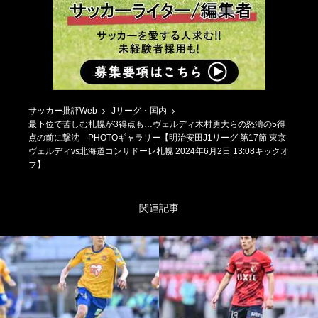
サッカー批評Web
Jリーグ・国内
最下位で苦しむ札幌が3得点も…ヴェルディ木村勇大らの怒濤の5得
点の前に撃沈 PHOTOギャラリー【明治安田J1リーグ 第17節 東京
ヴェルディvs北海道コンサドーレ札幌 2024年6月2日 13:08キックオ
フ】
関連記事