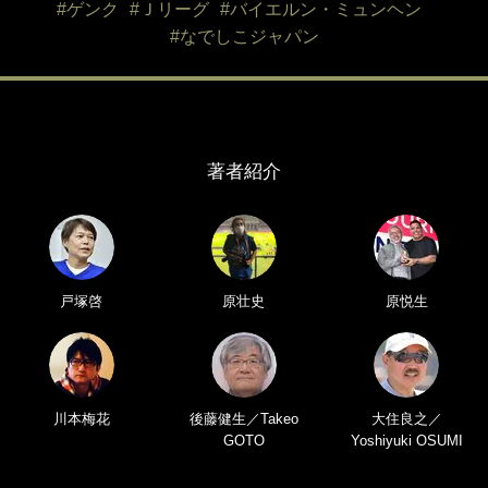
#ゲンク
#Ｊリーグ
#バイエルン・ミュンヘン
#なでしこジャパン
著者紹介
戸塚啓
原壮史
原悦生
川本梅花
後藤健生／Takeo
大住良之／
GOTO
Yoshiyuki OSUMI