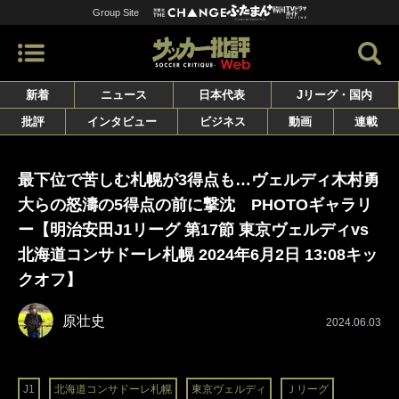
Group Site
新着
ニュース
日本代表
Jリーグ・国内
批評
インタビュー
ビジネス
動画
連載
最下位で苦しむ札幌が3得点も…ヴェルディ木村勇
大らの怒濤の5得点の前に撃沈 PHOTOギャラリ
ー【明治安田J1リーグ 第17節 東京ヴェルディvs
北海道コンサドーレ札幌 2024年6月2日 13:08キッ
クオフ】
原壮史
2024.06.03
J1
北海道コンサドーレ札幌
東京ヴェルディ
Ｊリーグ