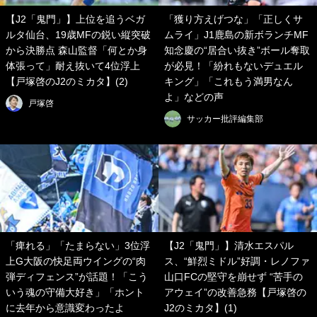
【J2「鬼門」】上位を追うベガ
「獲り方えげつな」「正しくサ
ルタ仙台、19歳MFの鋭い縦突破
ムライ」J1鹿島の新ボランチMF
から決勝点 森山監督「何とか身
知念慶の“居合い抜き”ボール奪取
体張って」耐え抜いて4位浮上
が必見！「紛れもないデュエル
【戸塚啓のJ2のミカタ】(2)
キング」「これもう満男なん
よ」などの声
戸塚啓
サッカー批評編集部
「痺れる」「たまらない」3位浮
【J2「鬼門」】清水エスパル
上G大阪の快足両ウイングの“肉
ス、“鮮烈ミドル”好調・レノファ
弾ディフェンス”が話題！「こう
山口FCの堅守を崩せず “苦手の
いう魂の守備大好き」「ホント
アウェイ”の改善急務【戸塚啓の
に去年から意識変わったよ
J2のミカタ】(1)