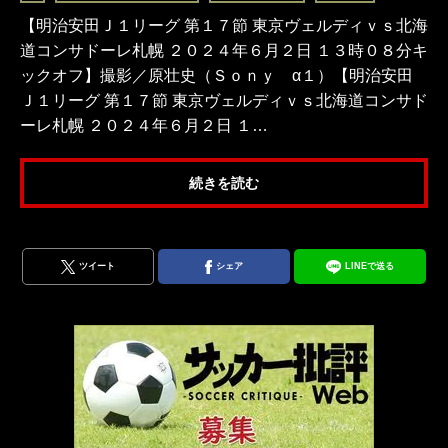
【明治安田Ｊ１リーグ 第１７節 東京ヴェルディｖｓ北海
道コンサドーレ札幌 ２０２４年６月２日 １３時０８分キ
ックオフ】撮影／原壮史（Ｓｏｎｙ α１）【明治安田
Ｊ１リーグ 第１７節 東京ヴェルディｖｓ北海道コンサド
ーレ札幌 ２０２４年６月２日 １…
続きを読む
ツイート
シェア
LINEで送る