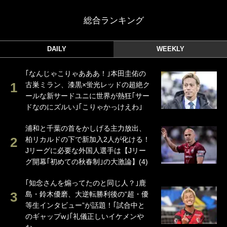
総合ランキング
DAILY
WEEKLY
｢なんじゃこりゃあああ！｣本田圭佑の
古巣ミラン、漆黒×蛍光レッドの超絶ク
ールな新サードユニに世界が熱狂｢サー
ドなのにズルい｣｢こりゃかっけえわ｣
浦和と千葉の首をかしげる主力放出、
柏リカルドの下で新加入2人が化ける！
Jリーグに必要な外国人選手は【Jリー
グ開幕｢初めての秋春制｣の大激論】(4)
｢知念さんを煽ってたのと同じ人？｣鹿
島・鈴木優磨、大逆転勝利後の“超・優
等生インタビュー”が話題！｢試合中と
のギャップw｣｢礼儀正しいイケメンや