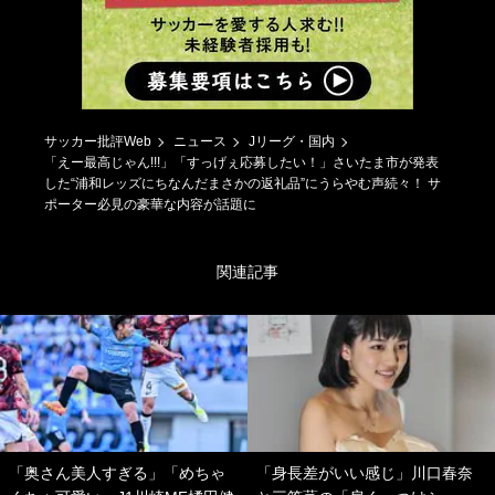
サッカー批評Web
ニュース
Jリーグ・国内
「えー最高じゃん!!!」「すっげぇ応募したい！」さいたま市が発表
した“浦和レッズにちなんだまさかの返礼品”にうらやむ声続々！ サ
ポーター必見の豪華な内容が話題に
関連記事
「奥さん美人すぎる」「めちゃ
「身長差がいい感じ」川口春奈