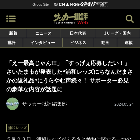
Group Site
新着
ニュース
日本代表
Jリーグ・国内
批評
インタビュー
ビジネス
動画
連載
「えー最高じゃん!!!」「すっげぇ応募したい！」
さいたま市が発表した“浦和レッズにちなんだまさ
かの返礼品”にうらやむ声続々！ サポーター必見
の豪華な内容が話題に
サッカー批評編集部
2024.05.24
浦和レッズ
５月２３日、浦和レッズがふるさと納税に関する一つの