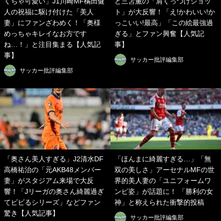
くちゃ可愛い」J1川崎MF橘田健
と三笘薫の「肩くっつけショッ
人の祝福に駆け付けた「美人
ト」が大反響！「え!かわいい!か
妻」にファンざわめく！「奥様
っこいい!最高」「この絵最強過
めっちゃキレイなお方です
ぎる」とファン興奮【人気記
ね…！」と注目集まる【人気記
事】
事】
サッカー批評編集部
サッカー批評編集部
「奥さん美人すぎる」J2清水DF
「ほんまに綺麗すぎる…」「無
高橋祐治の「元AKB48メンバー
双の美しさ」アーセナルMFの世
妻」がスタジアム来場で大反
界的美人妻の「ユニフォームワ
響！「Jリーガの奥さん綺麗過ぎ
ンピ姿」が話題に！ 「勝利の女
てビビるシリーズ」などファン
神」と称えられた衝撃的投稿
驚き【人気記事】
サッカー批評編集部