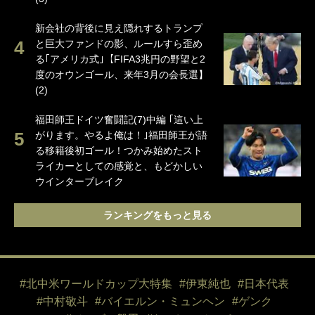
新会社の背後に見え隠れするトランプ
と巨大ファンドの影、ルールすら歪め
る｢アメリカ式｣【FIFA3兆円の野望と2
度のオウンゴール、来年3月の会長選】
(2)
福田師王ドイツ奮闘記(7)中編 ｢這い上
がります。やるよ俺は！｣福田師王が語
る移籍後初ゴール！つかみ始めたスト
ライカーとしての感覚と、もどかしい
ウインターブレイク
ランキングをもっと見る
#北中米ワールドカップ大特集
#伊東純也
#日本代表
#中村敬斗
#バイエルン・ミュンヘン
#ゲンク