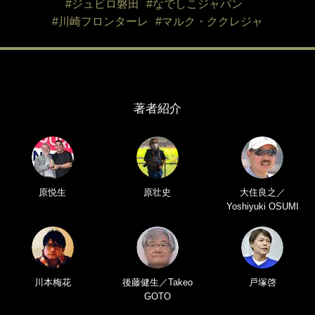
#ジュビロ磐田
#なでしこジャパン
#川崎フロンターレ
#マルク・ククレジャ
著者紹介
原悦生
原壮史
大住良之／
Yoshiyuki OSUMI
川本梅花
後藤健生／Takeo
戸塚啓
GOTO