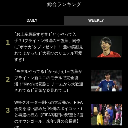
総合ランキング
DAILY
WEEKLY
｢お土産最高すぎ笑｣｢どうやって入
手？｣ブライトン帰還の三笘薫、同僚
に“ポケカ”をプレゼント！｢薫の笑顔見
れてよかった｣｢大喜びのリュテル可愛
すぎ｣
｢モデルやってる｣｢かっけぇ｣三笘薫が
ブライトン新ユニのモデルで完全復
活！“King”の帰還に｢チームから大歓迎
されてる｣｢元気な姿見れて…｣
W杯クオーター制への大反発か、FIFA
会長を追い詰めた｢欧州のボイコット｣
と再選の行方【FIFA3兆円の野望と2度
のオウンゴール、来年3月の会長選】
(3)