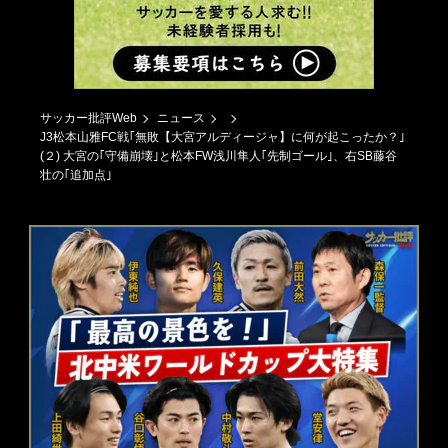
サッカー批評Web
ニュース
J3松本山雅FC戦｢無敗【大宮アルディージャ】に何が起こったか？｣
(２) 大宮の｢守備崩壊｣と松本FW浅川隼人｢先制ゴール｣、右SB藤谷
壮の｢追加点｣