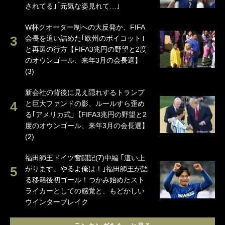
されてる｣｢元気な姿見れて…｣
W杯クオーター制への大反発か、FIFA
会長を追い詰めた｢欧州のボイコット｣
と再選の行方【FIFA3兆円の野望と2度
のオウンゴール、来年3月の会長選】
(3)
新会社の背後に見え隠れするトランプ
と巨大ファンドの影、ルールすら歪め
る｢アメリカ式｣【FIFA3兆円の野望と2
度のオウンゴール、来年3月の会長選】
(2)
福田師王ドイツ奮闘記(7)中編 ｢這い上
がります。やるよ俺は！｣福田師王が語
る移籍後初ゴール！つかみ始めたスト
ライカーとしての感覚と、もどかしい
ウインターブレイク