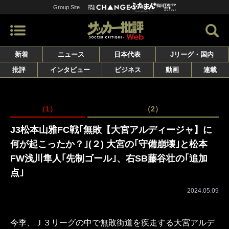
Group Site
新着
ニュース
日本代表
Jリーグ・国内
批評
インタビュー
ビジネス
動画
連載
（1）
（2）
J3松本山雅FC戦｢無敗【大宮アルディージャ】に
何が起こったか？｣(２) 大宮の｢守備崩壊｣と松本
FW浅川隼人｢先制ゴール｣、右SB藤谷壮の｢追加
点｣
2024.05.09
今季、Ｊ３リーグの中で無敗街道を疾走する大宮アルデ