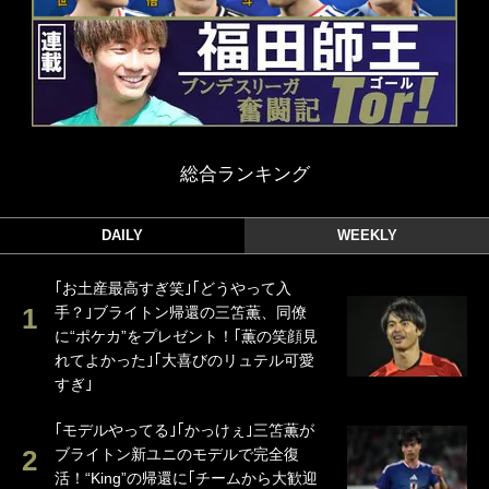
総合ランキング
DAILY
WEEKLY
｢お土産最高すぎ笑｣｢どうやって入
手？｣ブライトン帰還の三笘薫、同僚
に“ポケカ”をプレゼント！｢薫の笑顔見
れてよかった｣｢大喜びのリュテル可愛
すぎ｣
｢モデルやってる｣｢かっけぇ｣三笘薫が
ブライトン新ユニのモデルで完全復
活！“King”の帰還に｢チームから大歓迎