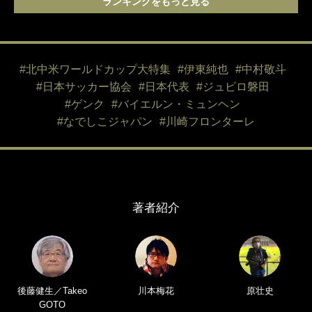
ランキングをもっと見る
#北中米ワールドカップ大特集
#伊東純也
#中村敬斗
#日本サッカー協会
#日本代表
#ジュビロ磐田
#ゲンク
#バイエルン・ミュンヘン
#なでしこジャパン
#川崎フロンターレ
著者紹介
後藤健生／Takeo
川本梅花
原壮史
GOTO