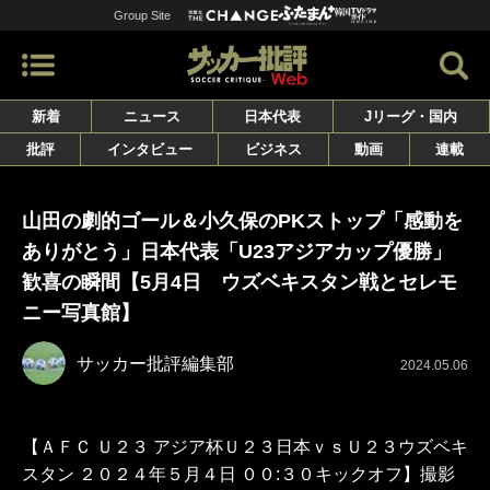
Group Site
新着
ニュース
日本代表
Jリーグ・国内
批評
インタビュー
ビジネス
動画
連載
山田の劇的ゴール＆小久保のPKストップ「感動を
ありがとう」日本代表「U23アジアカップ優勝」
歓喜の瞬間【5月4日 ウズベキスタン戦とセレモ
ニー写真館】
サッカー批評編集部
2024.05.06
【ＡＦＣ Ｕ２３ アジア杯Ｕ２３日本ｖｓＵ２３ウズベキ
スタン ２０２４年５月４日 ００:３０キックオフ】撮影