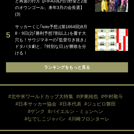
と再選の行方【FIFA3兆円の野望と2度
のオウンゴール、来年3月の会長選】
(3)
サッカーくじ｢toto予想｣(第1664回)8月
8・9日(2)｢勝利予想7割以上｣を覆す大
穴も！サウジマネーの｢監督引き抜き｣
ドタバタ劇と、｢特別な日｣が勝敗を分
ける！
ランキングをもっと見る
#北中米ワールドカップ大特集
#伊東純也
#中村敬斗
#日本サッカー協会
#日本代表
#ジュビロ磐田
#ゲンク
#バイエルン・ミュンヘン
#なでしこジャパン
#川崎フロンターレ