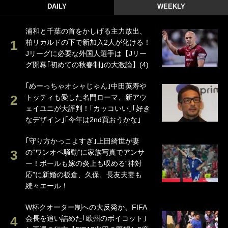
DAILY
WEEKLY
浦和と千葉の首をかしげる主力放出、
柏リカルドの下で新加入2人が化ける！
Jリーグに必要な外国人選手は【Jリー
グ開幕｢初めての秋春制｣の大激論】(4)
｢めーっちゃオシャじゃん｣中田英寿や
トッティも愛した名門ローマ、新アウ
ェイユニが大評判！｢カッコいい｣｢好き
なデザイン｣｢今年は2nd買おうかな｣
｢守り方かっこよすぎ｣上田綺世が妻
の“ワンオペ騒動”に家族写真でアンサ
ー！ボールも嫁の炎上も収める“神対
応”に新婚の板倉、久保、長友夫妻も
続々エール！
W杯クオーター制への大反発か、FIFA
会長を追い詰めた｢欧州のボイコット｣