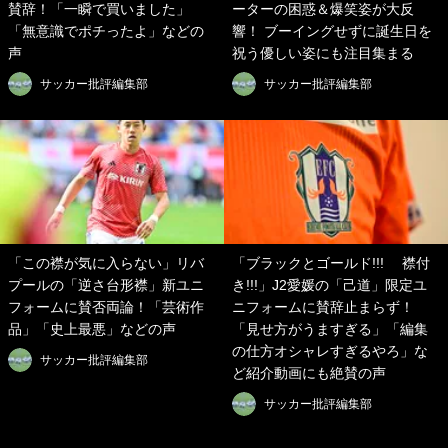
賛辞！「一瞬で買いました」
ーターの困惑＆爆笑姿が大反
「無意識でポチったよ」などの
響！ ブーイングせずに誕生日を
声
祝う優しい姿にも注目集まる
サッカー批評編集部
サッカー批評編集部
「この襟が気に入らない」リバ
「ブラックとゴールド!!! 襟付
プールの「逆さ台形襟」新ユニ
き!!!」J2愛媛の「己道」限定ユ
フォームに賛否両論！「芸術作
ニフォームに賛辞止まらず！
品」「史上最悪」などの声
「見せ方がうますぎる」「編集
の仕方オシャレすぎるやろ」な
サッカー批評編集部
ど紹介動画にも絶賛の声
サッカー批評編集部