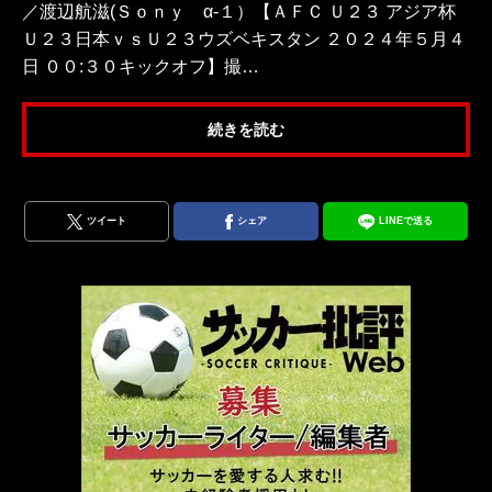
／渡辺航滋(Ｓｏｎｙ α‐１）【ＡＦＣ Ｕ２３ アジア杯
Ｕ２３日本ｖｓＵ２３ウズベキスタン ２０２４年５月４
日 ００:３０キックオフ】撮…
続きを読む
ツイート
シェア
LINEで送る