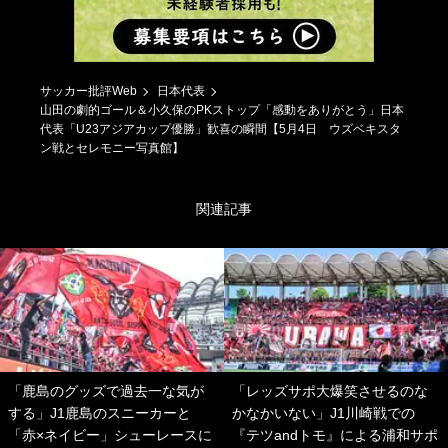
サッカー批評Web
日本代表
山田の劇的ゴール＆小久保のPKストップ「感動をありがとう」日本
代表「U23アジアカップ優勝」歓喜の瞬間【5月4日 ウズベキスタ
ン戦とセレモニー写真館】
関連記事
「鹿島のグッズで過去一な気が
「レッズサポ大爆笑させるのな
する」J1鹿島のスニーカーと
かなかいない」J1川崎戦での
「赤×ネイビー」シューレースに
『テツandトモ』による浦和サポ