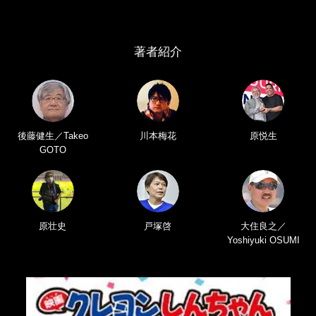
著者紹介
後藤健生／Takeo
川本梅花
原悦生
GOTO
原壮史
戸塚啓
大住良之／
Yoshiyuki OSUMI